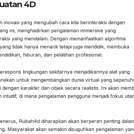
uatan 4D
 inovasi yang mengubah cara kita berinteraksi dengan
dang ini, menghadirkan pengalaman immersive yang
eraksi yang mendalam. Dengan memanfaatkan algoritma
yang tidak hanya menarik tetapi juga mendidik, membuka
endidikan, hiburan, dan pelatihan profesional.
spons lingkungan sekitarnya menjadikannya alat yang
digunakan untuk mengembangkan dunia virtual yang sepenu
i dengan karakter dan objek secara realistis. Ini akan me
 intuitif, di mana pengalaman pengguna menjadi fokus uta
enerus, Rubah4d diharapkan akan berperan penting dala
ung. Masyarakat akan semakin disuguhkan pengalaman yan