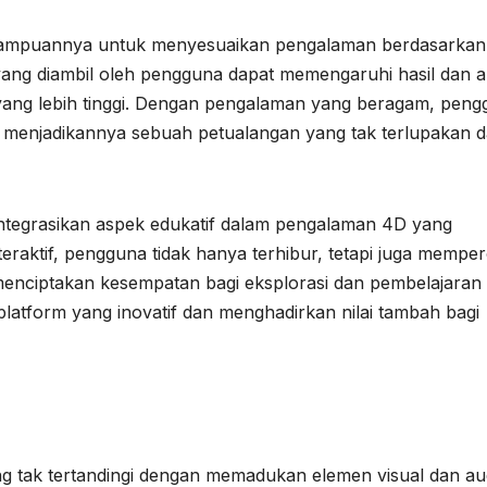
kemampuannya untuk menyesuaikan pengalaman berdasarkan
yang diambil oleh pengguna dapat memengaruhi hasil dan 
 yang lebih tinggi. Dengan pengalaman yang beragam, pen
o, menjadikannya sebuah petualangan yang tak terlupakan 
ntegrasikan aspek edukatif dalam pengalaman 4D yang
nteraktif, pengguna tidak hanya terhibur, tetapi juga mempe
 menciptakan kesempatan bagi eksplorasi dan pembelajaran
atform yang inovatif dan menghadirkan nilai tambah bagi
 tak tertandingi dengan memadukan elemen visual dan au