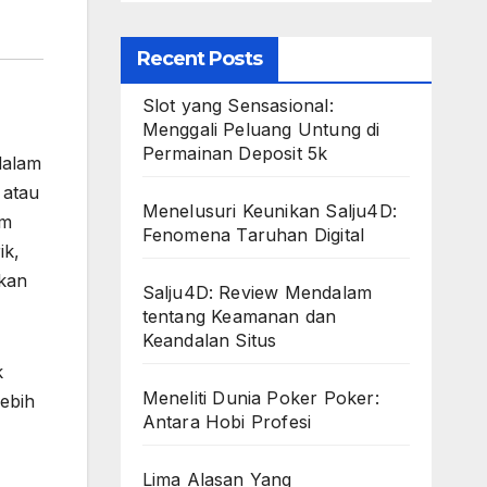
Recent Posts
Slot yang Sensasional:
Menggali Peluang Untung di
Permainan Deposit 5k
dalam
 atau
Menelusuri Keunikan Salju4D:
am
Fenomena Taruhan Digital
ik,
tkan
Salju4D: Review Mendalam
tentang Keamanan dan
Keandalan Situs
k
Meneliti Dunia Poker Poker:
ebih
Antara Hobi Profesi
Lima Alasan Yang