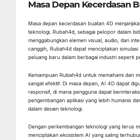
Masa Depan Kecerdasan B
Masa depan kecerdasan buatan 4D menjanjikan
teknologi. Rubah4d, sebagai pelopor dalam bi
menggabungkan elemen visual, audio, dan int
canggih, Rubah4d dapat menciptakan simulasi 
peluang baru dalam berbagai industri seperti p
Kemampuan Rubah4d untuk memahami dan mere
sangat efektif. Di masa depan, AI 4D dapat 
responsif, di mana pengguna dapat berinteraks
pengembangan aplikasi yang lebih humanis dan
dalam desain teknologi.
Dengan perkembangan teknologi yang terus m
menciptakan ekosistem AI yang saling terhub