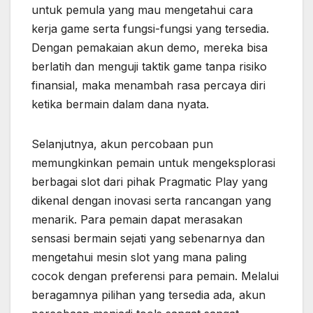
untuk pemula yang mau mengetahui cara
kerja game serta fungsi-fungsi yang tersedia.
Dengan pemakaian akun demo, mereka bisa
berlatih dan menguji taktik game tanpa risiko
finansial, maka menambah rasa percaya diri
ketika bermain dalam dana nyata.
Selanjutnya, akun percobaan pun
memungkinkan pemain untuk mengeksplorasi
berbagai slot dari pihak Pragmatic Play yang
dikenal dengan inovasi serta rancangan yang
menarik. Para pemain dapat merasakan
sensasi bermain sejati yang sebenarnya dan
mengetahui mesin slot yang mana paling
cocok dengan preferensi para pemain. Melalui
beragamnya pilihan yang tersedia ada, akun