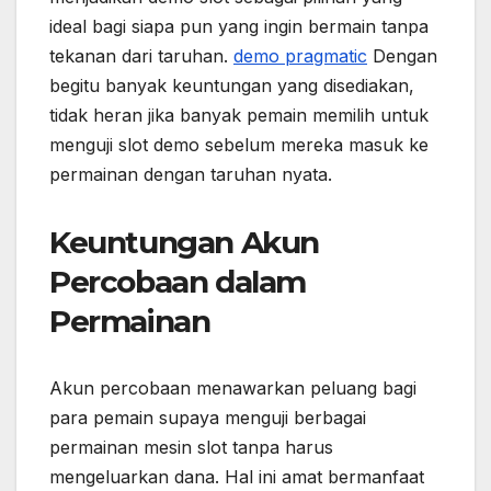
ideal bagi siapa pun yang ingin bermain tanpa
tekanan dari taruhan.
demo pragmatic
Dengan
begitu banyak keuntungan yang disediakan,
tidak heran jika banyak pemain memilih untuk
menguji slot demo sebelum mereka masuk ke
permainan dengan taruhan nyata.
Keuntungan Akun
Percobaan dalam
Permainan
Akun percobaan menawarkan peluang bagi
para pemain supaya menguji berbagai
permainan mesin slot tanpa harus
mengeluarkan dana. Hal ini amat bermanfaat