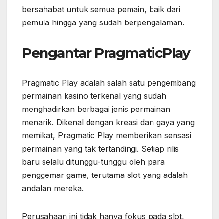
bersahabat untuk semua pemain, baik dari
pemula hingga yang sudah berpengalaman.
Pengantar PragmaticPlay
Pragmatic Play adalah salah satu pengembang
permainan kasino terkenal yang sudah
menghadirkan berbagai jenis permainan
menarik. Dikenal dengan kreasi dan gaya yang
memikat, Pragmatic Play memberikan sensasi
permainan yang tak tertandingi. Setiap rilis
baru selalu ditunggu-tunggu oleh para
penggemar game, terutama slot yang adalah
andalan mereka.
Perusahaan ini tidak hanya fokus pada slot,