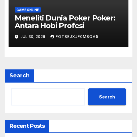
GAME ONLINE
Meneliti Dunia Poker Poker:
Antara Hobi Profesi
JUL 30, 2026
FOT8EJXJF0M8OV5
Search
Search
Recent Posts