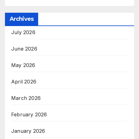
Archives
July 2026
June 2026
May 2026
April 2026
March 2026
February 2026
January 2026