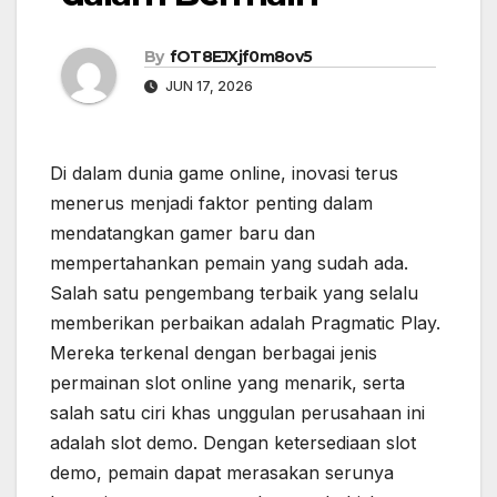
By
fOT8EJXjf0m8ov5
JUN 17, 2026
Di dalam dunia game online, inovasi terus
menerus menjadi faktor penting dalam
mendatangkan gamer baru dan
mempertahankan pemain yang sudah ada.
Salah satu pengembang terbaik yang selalu
memberikan perbaikan adalah Pragmatic Play.
Mereka terkenal dengan berbagai jenis
permainan slot online yang menarik, serta
salah satu ciri khas unggulan perusahaan ini
adalah slot demo. Dengan ketersediaan slot
demo, pemain dapat merasakan serunya