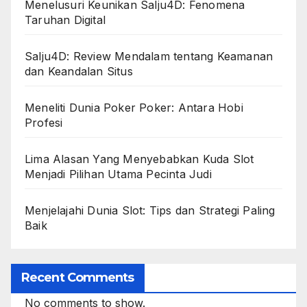
Menelusuri Keunikan Salju4D: Fenomena
Taruhan Digital
Salju4D: Review Mendalam tentang Keamanan
dan Keandalan Situs
Meneliti Dunia Poker Poker: Antara Hobi
Profesi
Lima Alasan Yang Menyebabkan Kuda Slot
Menjadi Pilihan Utama Pecinta Judi
Menjelajahi Dunia Slot: Tips dan Strategi Paling
Baik
Recent Comments
No comments to show.