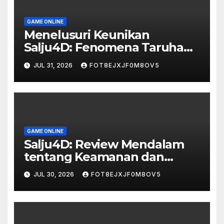
GAME ONLINE
Menelusuri Keunikan
Salju4D: Fenomena Taruhan
Digital
JUL 31, 2026
FOT8EJXJF0M8OV5
GAME ONLINE
Salju4D: Review Mendalam
tentang Keamanan dan
Keandalan Situs
JUL 30, 2026
FOT8EJXJF0M8OV5