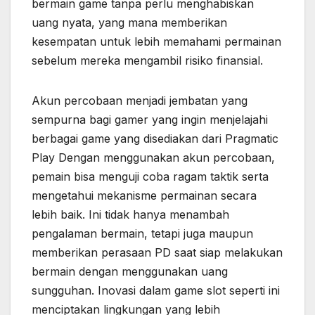
bermain game tanpa perlu menghabiskan
uang nyata, yang mana memberikan
kesempatan untuk lebih memahami permainan
sebelum mereka mengambil risiko finansial.
Akun percobaan menjadi jembatan yang
sempurna bagi gamer yang ingin menjelajahi
berbagai game yang disediakan dari Pragmatic
Play Dengan menggunakan akun percobaan,
pemain bisa menguji coba ragam taktik serta
mengetahui mekanisme permainan secara
lebih baik. Ini tidak hanya menambah
pengalaman bermain, tetapi juga maupun
memberikan perasaan PD saat siap melakukan
bermain dengan menggunakan uang
sungguhan. Inovasi dalam game slot seperti ini
menciptakan lingkungan yang lebih