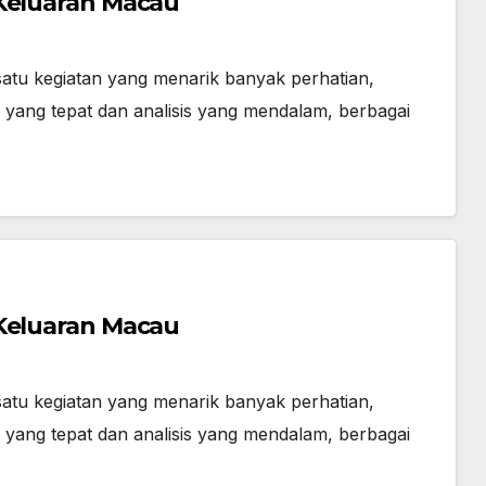
 Keluaran Macau
satu kegiatan yang menarik banyak perhatian,
 yang tepat dan analisis yang mendalam, berbagai
 Keluaran Macau
satu kegiatan yang menarik banyak perhatian,
 yang tepat dan analisis yang mendalam, berbagai