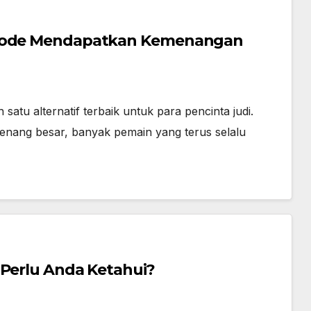
Metode Mendapatkan Kemenangan
satu alternatif terbaik untuk para pencinta judi.
nang besar, banyak pemain yang terus selalu
 Perlu Anda Ketahui?