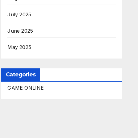
July 2025
June 2025
May 2025
Categories
GAME ONLINE