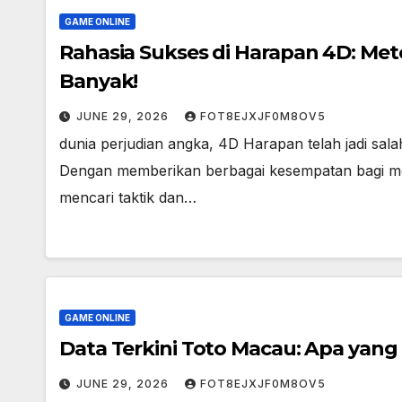
GAME ONLINE
Rahasia Sukses di Harapan 4D: 
Banyak!
JUNE 29, 2026
FOT8EJXJF0M8OV5
dunia perjudian angka, 4D Harapan telah jadi salah 
Dengan memberikan berbagai kesempatan bagi me
mencari taktik dan…
GAME ONLINE
Data Terkini Toto Macau: Apa yang
JUNE 29, 2026
FOT8EJXJF0M8OV5