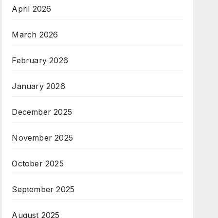
April 2026
March 2026
February 2026
January 2026
December 2025
November 2025
October 2025
September 2025
August 2025