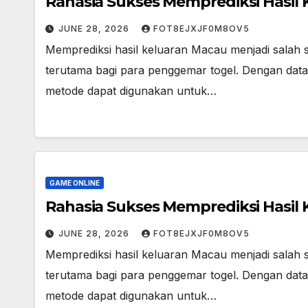
Rahasia Sukses Memprediksi Hasil
JUNE 28, 2026
FOT8EJXJF0M8OV5
Memprediksi hasil keluaran Macau menjadi salah 
terutama bagi para penggemar togel. Dengan data
metode dapat digunakan untuk…
GAME ONLINE
Rahasia Sukses Memprediksi Hasil
JUNE 28, 2026
FOT8EJXJF0M8OV5
Memprediksi hasil keluaran Macau menjadi salah 
terutama bagi para penggemar togel. Dengan data
metode dapat digunakan untuk…