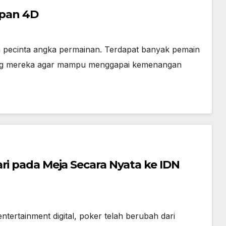
apan 4D
a pecinta angka permainan. Terdapat banyak pemain
ang mereka agar mampu menggapai kemenangan
ri pada Meja Secara Nyata ke IDN
ntertainment digital, poker telah berubah dari