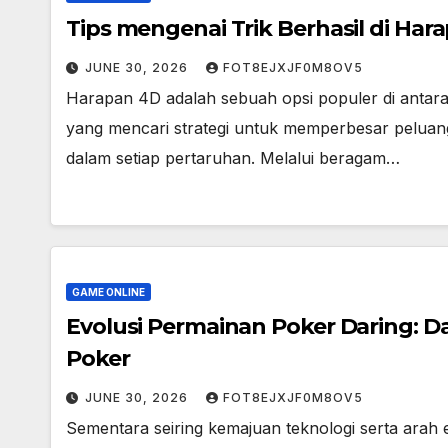
Tips mengenai Trik Berhasil di Har
JUNE 30, 2026
FOT8EJXJF0M8OV5
Harapan 4D adalah sebuah opsi populer di antar
yang mencari strategi untuk memperbesar pelu
dalam setiap pertaruhan. Melalui beragam…
GAME ONLINE
Evolusi Permainan Poker Daring: Da
Poker
JUNE 30, 2026
FOT8EJXJF0M8OV5
Sementara seiring kemajuan teknologi serta arah e