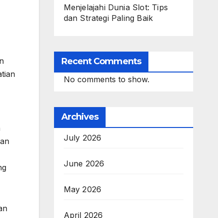
Menjelajahi Dunia Slot: Tips
dan Strategi Paling Baik
Recent Comments
an
tian
No comments to show.
Archives
a
July 2026
dan
June 2026
ng
May 2026
an
April 2026