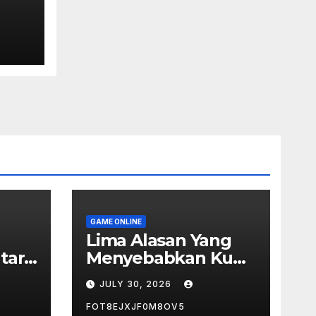
GAME ONLINE
Lima Alasan Yang
tara
Menyebabkan Kuda
Slot Menjadi Pilihan
JULY 30, 2026
Utama Pecinta Judi
FOT8EJXJF0M8OV5