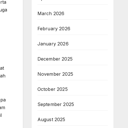
rta
juga
March 2026
February 2026
January 2026
December 2025
at
November 2025
rah
October 2025
apa
September 2025
lam
l
August 2025