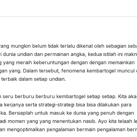
yang mungkin belum tidak terlalu dikenal oleh sebagian seb
 dunia undian dan permainan angka, kedua istilah ini mak
ang yang meraih keberuntungan dengan dengan memainkan
ngan yang. Dalam tersebut, fenomena kembartogel muncul 
terbaik dalam setiap undian.
 seru berburu berburu kembartogel setiap setiap. Kita ak
erjanya serta strategi-strategi bisa bisa dilakukan para
ka. Bersiaplah untuk masuk ke dunia yang penuh dengan
jadi momen yang yang menentukan nasib. Ayo kita telaah l
dan mengoptimalkan pengalaman bermain pengalaman berm