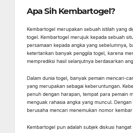
Apa Sih Kembartogel?
Kembartogel merupakan sebuah istilah yang d
togel. Kembartogel merujuk kepada sebuah situas
persamaan kepada angka yang sebelumnya, bai
ketertarikan banyak penggila togel, karena 
memprediksi hasil selanjutnya berdasarkan an
Dalam dunia togel, banyak pemain mencari-car
yang merupakan sebagai keberuntungan. Kebe
penuh dengan harapan, tempat para pemain 
menguak rahasia angka yang muncul. Dengan 
berusaha mencari menemukan nomor kembar y
Kembartogel pun adalah subjek diskusi hangat