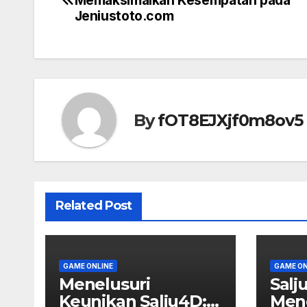
Memaksimalkan Kesempatan pada
navigation
Jeniustoto.com
By
fOT8EJXjf0m8ov5
Related Post
GAME ONLINE
GAME ON
Menelusuri
Salj
Keunikan Salju4D:
Men