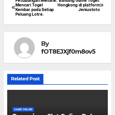
Petualangan Menarik:
Banding Game Togel:
Post
Mencari Togel
Hongkong di platform
Kembar pada Setiap
Jeniustoto
navigation
Peluang Lotre.
By
fOT8EJXjf0m8ov5
Related Post
GAME ONLINE