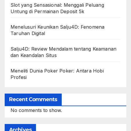
Slot yang Sensasional: Menggali Peluang
Untung di Permainan Deposit 5k
Menelusuri Keunikan Salju4D: Fenomena
Taruhan Digital
Salju4D: Review Mendalam tentang Keamanan
dan Keandalan Situs
Meneliti Dunia Poker Poker: Antara Hobi
Profesi
Recent Comments
No comments to show.
Archives