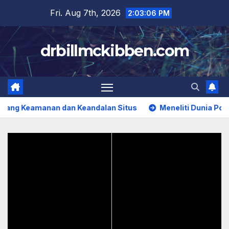
Skip
Fri. Aug 7th, 2026
2:03:06 PM
to
content
drbillmckibben.com
Keamanan dan Keandalan Situs
Meneliti Dunia Poker Poke