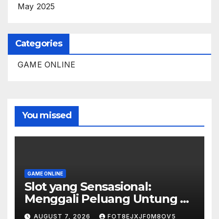
May 2025
Categories
GAME ONLINE
You missed
GAME ONLINE
Slot yang Sensasional:
Menggali Peluang Untung di
Permainan Deposit 5k
AUGUST 7, 2026
FOT8EJXJF0M8OV5