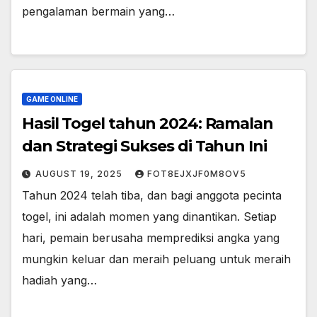
pengalaman bermain yang…
GAME ONLINE
Hasil Togel tahun 2024: Ramalan
dan Strategi Sukses di Tahun Ini
AUGUST 19, 2025
FOT8EJXJF0M8OV5
Tahun 2024 telah tiba, dan bagi anggota pecinta
togel, ini adalah momen yang dinantikan. Setiap
hari, pemain berusaha memprediksi angka yang
mungkin keluar dan meraih peluang untuk meraih
hadiah yang…