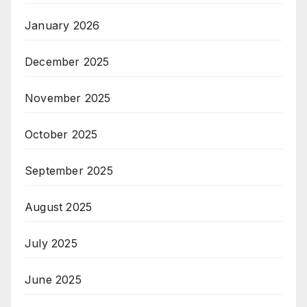
January 2026
December 2025
November 2025
October 2025
September 2025
August 2025
July 2025
June 2025