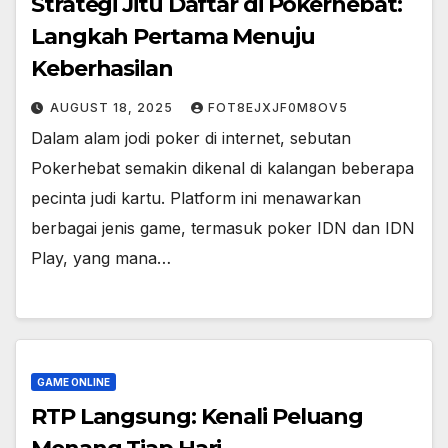
Strategi Jitu Daftar di Pokerhebat:
Langkah Pertama Menuju
Keberhasilan
AUGUST 18, 2025
FOT8EJXJF0M8OV5
Dalam alam jodi poker di internet, sebutan
Pokerhebat semakin dikenal di kalangan beberapa
pecinta judi kartu. Platform ini menawarkan
berbagai jenis game, termasuk poker IDN dan IDN
Play, yang mana…
GAME ONLINE
RTP Langsung: Kenali Peluang