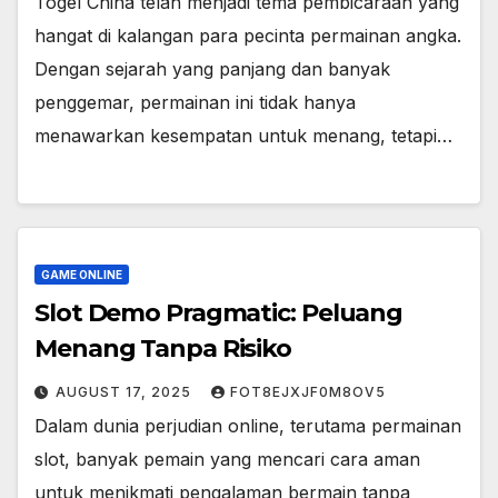
Togel China telah menjadi tema pembicaraan yang
hangat di kalangan para pecinta permainan angka.
Dengan sejarah yang panjang dan banyak
penggemar, permainan ini tidak hanya
menawarkan kesempatan untuk menang, tetapi…
GAME ONLINE
Slot Demo Pragmatic: Peluang
Menang Tanpa Risiko
AUGUST 17, 2025
FOT8EJXJF0M8OV5
Dalam dunia perjudian online, terutama permainan
slot, banyak pemain yang mencari cara aman
untuk menikmati pengalaman bermain tanpa