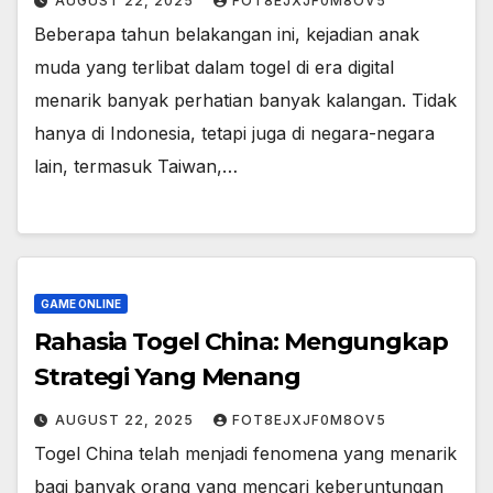
AUGUST 22, 2025
FOT8EJXJF0M8OV5
Beberapa tahun belakangan ini, kejadian anak
muda yang terlibat dalam togel di era digital
menarik banyak perhatian banyak kalangan. Tidak
hanya di Indonesia, tetapi juga di negara-negara
lain, termasuk Taiwan,…
GAME ONLINE
Rahasia Togel China: Mengungkap
Strategi Yang Menang
AUGUST 22, 2025
FOT8EJXJF0M8OV5
Togel China telah menjadi fenomena yang menarik
bagi banyak orang yang mencari keberuntungan