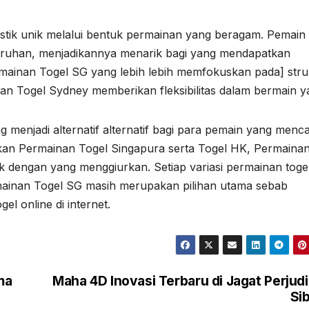
ristik unik melalui bentuk permainan yang beragam. Pemain 
s taruhan, menjadikannya menarik bagi yang mendapatkan
mainan Togel SG yang lebih lebih memfokuskan pada] stru
n Togel Sydney memberikan fleksibilitas dalam bermain y
 menjadi alternatif alternatif bagi para pemain yang menca
gkan Permainan Togel Singapura serta Togel HK, Permaina
dengan yang menggiurkan. Setiap variasi permainan toge
mainan Togel SG masih merupakan pilihan utama sebab
el online di internet.
ma
Maha 4D Inovasi Terbaru di Jagat Perjud
Si