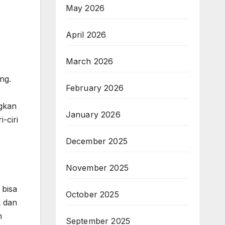
May 2026
April 2026
March 2026
ng.
February 2026
ngkan
January 2026
-ciri
December 2025
November 2025
 bisa
October 2025
k dan
m
September 2025