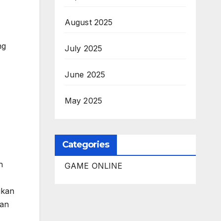
August 2025
ng
July 2025
June 2025
May 2025
Categories
n
GAME ONLINE
gkan
nan