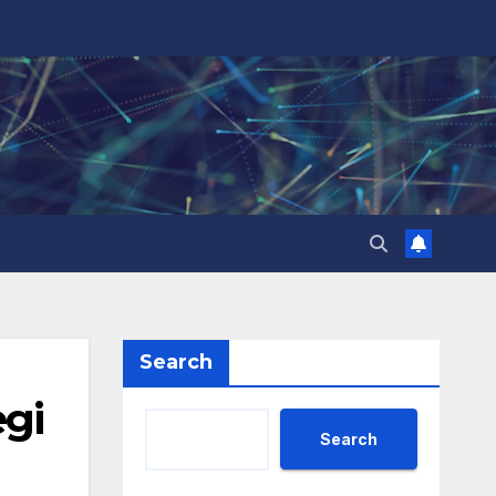
Search
egi
Search