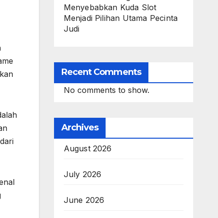
Menyebabkan Kuda Slot
Menjadi Pilihan Utama Pecinta
Judi
h
game
Recent Comments
ikan
No comments to show.
dalah
Archives
an
dari
August 2026
July 2026
enal
g
June 2026