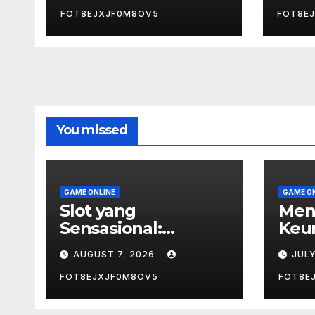
Untung di
Digi
Permainan Deposit
FOT8EJXJF0M8OV5
FOT8E
5k
You missed
GAME ONLINE
GAME O
Slot yang
Men
Sensasional:
Keun
Menggali Peluang
Fen
AUGUST 7, 2026
JULY
Untung di
Digi
Permainan Deposit
FOT8EJXJF0M8OV5
FOT8E
5k