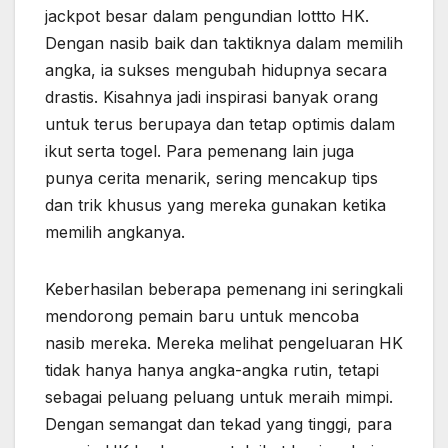
jackpot besar dalam pengundian lottto HK.
Dengan nasib baik dan taktiknya dalam memilih
angka, ia sukses mengubah hidupnya secara
drastis. Kisahnya jadi inspirasi banyak orang
untuk terus berupaya dan tetap optimis dalam
ikut serta togel. Para pemenang lain juga
punya cerita menarik, sering mencakup tips
dan trik khusus yang mereka gunakan ketika
memilih angkanya.
Keberhasilan beberapa pemenang ini seringkali
mendorong pemain baru untuk mencoba
nasib mereka. Mereka melihat pengeluaran HK
tidak hanya hanya angka-angka rutin, tetapi
sebagai peluang peluang untuk meraih mimpi.
Dengan semangat dan tekad yang tinggi, para