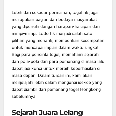
Lebih dari sekadar permainan, togel hk juga
merupakan bagian dari budaya masyarakat
yang dipenuhi dengan harapan-harapan dan
mimpi-mimpi. Lotto hk menjadi salah satu
pilihan yang menarik, memberikan kesempatan
untuk mencapai impian dalam waktu singkat.
Bagi para pencinta togel, memahami sejarah
dan pola-pola dari para pemenang di masa lalu
dapat jadi kunci untuk meraih keberhasilan di
masa depan. Dalam tulisan ini, kami akan
menjelajahi lebih dalam mengenai ide-ide yang
dapat diambil dari pemenang togel Hongkong
sebelumnya.
Sejarah Juara Lelang