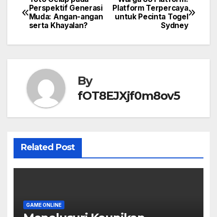
Post
Perspektif Generasi
Platform Terpercaya
Muda: Angan-angan
untuk Pecinta Togel
navigation
serta Khayalan?
Sydney
By
fOT8EJXjf0m8ov5
Related Post
GAME ONLINE