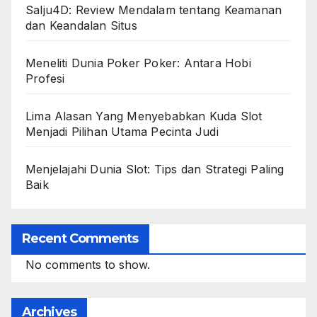
Salju4D: Review Mendalam tentang Keamanan
dan Keandalan Situs
Meneliti Dunia Poker Poker: Antara Hobi
Profesi
Lima Alasan Yang Menyebabkan Kuda Slot
Menjadi Pilihan Utama Pecinta Judi
Menjelajahi Dunia Slot: Tips dan Strategi Paling
Baik
Recent Comments
No comments to show.
Archives