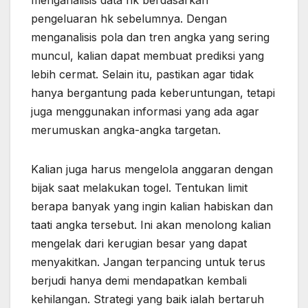
menganalisis data hk berdasarkan
pengeluaran hk sebelumnya. Dengan
menganalisis pola dan tren angka yang sering
muncul, kalian dapat membuat prediksi yang
lebih cermat. Selain itu, pastikan agar tidak
hanya bergantung pada keberuntungan, tetapi
juga menggunakan informasi yang ada agar
merumuskan angka-angka targetan.
Kalian juga harus mengelola anggaran dengan
bijak saat melakukan togel. Tentukan limit
berapa banyak yang ingin kalian habiskan dan
taati angka tersebut. Ini akan menolong kalian
mengelak dari kerugian besar yang dapat
menyakitkan. Jangan terpancing untuk terus
berjudi hanya demi mendapatkan kembali
kehilangan. Strategi yang baik ialah bertaruh