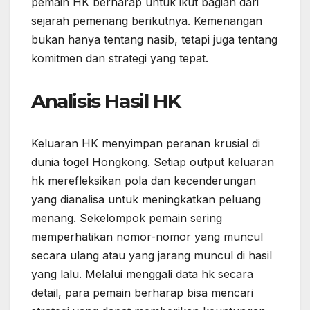
pemain HK berharap untuk ikut bagian dari
sejarah pemenang berikutnya. Kemenangan
bukan hanya tentang nasib, tetapi juga tentang
komitmen dan strategi yang tepat.
Analisis Hasil HK
Keluaran HK menyimpan peranan krusial di
dunia togel Hongkong. Setiap output keluaran
hk merefleksikan pola dan kecenderungan
yang dianalisa untuk meningkatkan peluang
menang. Sekelompok pemain sering
memperhatikan nomor-nomor yang muncul
secara ulang atau yang jarang muncul di hasil
yang lalu. Melalui menggali data hk secara
detail, para pemain berharap bisa mencari