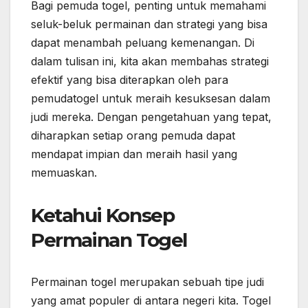
Bagi pemuda togel, penting untuk memahami
seluk-beluk permainan dan strategi yang bisa
dapat menambah peluang kemenangan. Di
dalam tulisan ini, kita akan membahas strategi
efektif yang bisa diterapkan oleh para
pemudatogel untuk meraih kesuksesan dalam
judi mereka. Dengan pengetahuan yang tepat,
diharapkan setiap orang pemuda dapat
mendapat impian dan meraih hasil yang
memuaskan.
Ketahui Konsep
Permainan Togel
Permainan togel merupakan sebuah tipe judi
yang amat populer di antara negeri kita. Togel