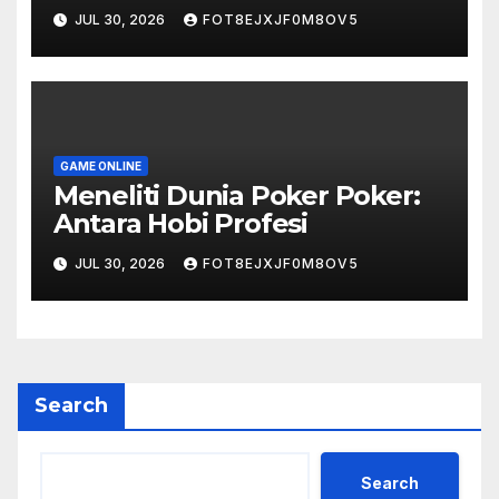
Keandalan Situs
JUL 30, 2026
FOT8EJXJF0M8OV5
GAME ONLINE
Meneliti Dunia Poker Poker:
Antara Hobi Profesi
JUL 30, 2026
FOT8EJXJF0M8OV5
Search
Search