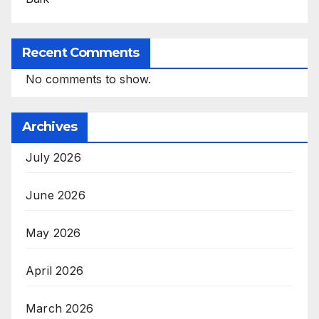
Recent Comments
No comments to show.
Archives
July 2026
June 2026
May 2026
April 2026
March 2026