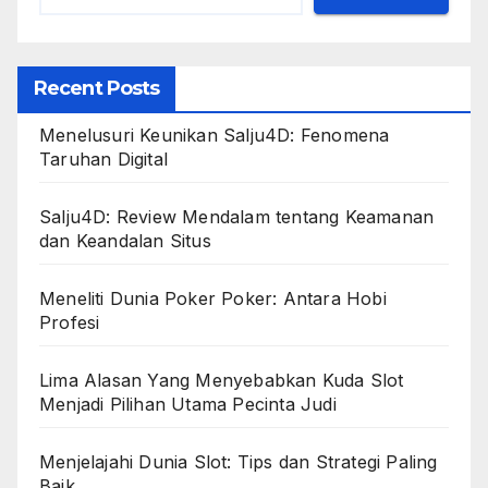
Recent Posts
Menelusuri Keunikan Salju4D: Fenomena
Taruhan Digital
Salju4D: Review Mendalam tentang Keamanan
dan Keandalan Situs
Meneliti Dunia Poker Poker: Antara Hobi
Profesi
Lima Alasan Yang Menyebabkan Kuda Slot
Menjadi Pilihan Utama Pecinta Judi
Menjelajahi Dunia Slot: Tips dan Strategi Paling
Baik