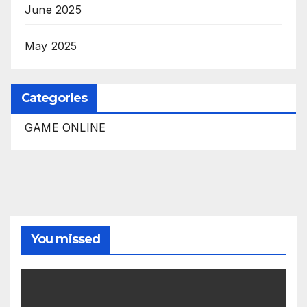
June 2025
May 2025
Categories
GAME ONLINE
You missed