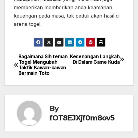
memberikan memberikan anda keamanan
keuangan pada masa, tak peduli akan hasil di
arena togel.
Bagaimana Sih teman
Kesenangan Langkah
Post
Togel Mengubah
Di Dalam Game Kuda
Taktik Kawan-kawan
navigation
Bermain Toto
By
fOT8EJXjf0m8ov5