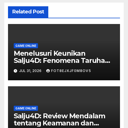
Related Post
GAME ONLINE
Menelusuri Keunikan
Salju4D: Fenomena Taruhan
Digital
JUL 31, 2026
FOT8EJXJF0M8OV5
GAME ONLINE
Salju4D: Review Mendalam
tentang Keamanan dan