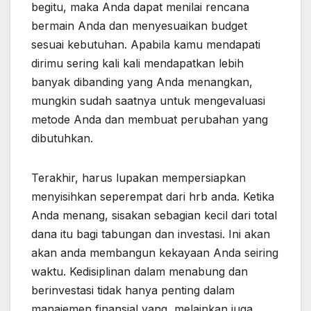
begitu, maka Anda dapat menilai rencana
bermain Anda dan menyesuaikan budget
sesuai kebutuhan. Apabila kamu mendapati
dirimu sering kali kali mendapatkan lebih
banyak dibanding yang Anda menangkan,
mungkin sudah saatnya untuk mengevaluasi
metode Anda dan membuat perubahan yang
dibutuhkan.
Terakhir, harus lupakan mempersiapkan
menyisihkan seperempat dari hrb anda. Ketika
Anda menang, sisakan sebagian kecil dari total
dana itu bagi tabungan dan investasi. Ini akan
akan anda membangun kekayaan Anda seiring
waktu. Kedisiplinan dalam menabung dan
berinvestasi tidak hanya penting dalam
manajemen finansial yang, melainkan juga