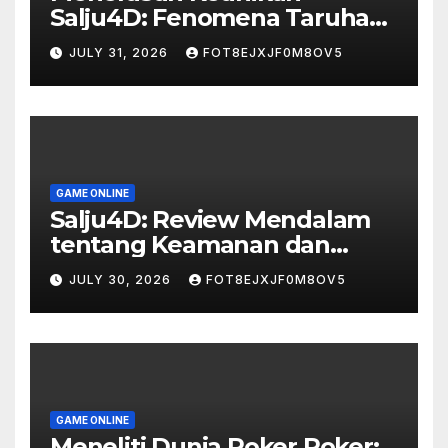
Salju4D: Fenomena Taruhan
Digital
JULY 31, 2026
FOT8EJXJF0M8OV5
GAME ONLINE
Salju4D: Review Mendalam
tentang Keamanan dan
Keandalan Situs
JULY 30, 2026
FOT8EJXJF0M8OV5
GAME ONLINE
Meneliti Dunia Poker Poker: