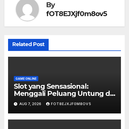
By
fOT8EJXjf0m8ov5
Related Post
GAME ONLINE
Slot yang Sensasional:
Menggali Peluang Untung di
Permainan Deposit 5k
AUG 7, 2026
FOT8EJXJF0M8OV5