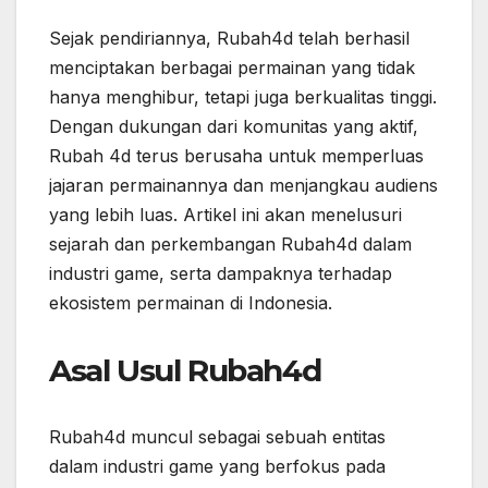
Sejak pendiriannya, Rubah4d telah berhasil
menciptakan berbagai permainan yang tidak
hanya menghibur, tetapi juga berkualitas tinggi.
Dengan dukungan dari komunitas yang aktif,
Rubah 4d terus berusaha untuk memperluas
jajaran permainannya dan menjangkau audiens
yang lebih luas. Artikel ini akan menelusuri
sejarah dan perkembangan Rubah4d dalam
industri game, serta dampaknya terhadap
ekosistem permainan di Indonesia.
Asal Usul Rubah4d
Rubah4d muncul sebagai sebuah entitas
dalam industri game yang berfokus pada