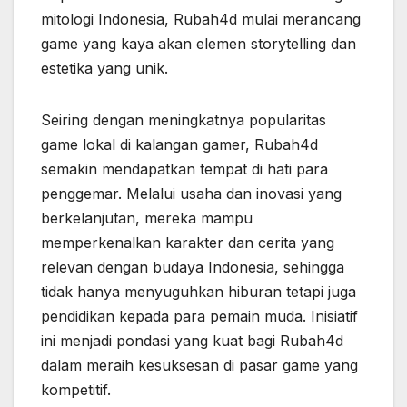
mitologi Indonesia, Rubah4d mulai merancang
game yang kaya akan elemen storytelling dan
estetika yang unik.
Seiring dengan meningkatnya popularitas
game lokal di kalangan gamer, Rubah4d
semakin mendapatkan tempat di hati para
penggemar. Melalui usaha dan inovasi yang
berkelanjutan, mereka mampu
memperkenalkan karakter dan cerita yang
relevan dengan budaya Indonesia, sehingga
tidak hanya menyuguhkan hiburan tetapi juga
pendidikan kepada para pemain muda. Inisiatif
ini menjadi pondasi yang kuat bagi Rubah4d
dalam meraih kesuksesan di pasar game yang
kompetitif.