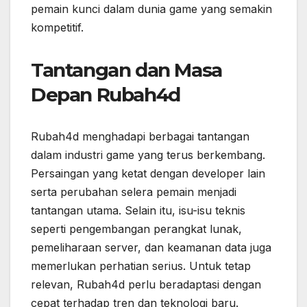
pemain kunci dalam dunia game yang semakin
kompetitif.
Tantangan dan Masa
Depan Rubah4d
Rubah4d menghadapi berbagai tantangan
dalam industri game yang terus berkembang.
Persaingan yang ketat dengan developer lain
serta perubahan selera pemain menjadi
tantangan utama. Selain itu, isu-isu teknis
seperti pengembangan perangkat lunak,
pemeliharaan server, dan keamanan data juga
memerlukan perhatian serius. Untuk tetap
relevan, Rubah4d perlu beradaptasi dengan
cepat terhadap tren dan teknologi baru.