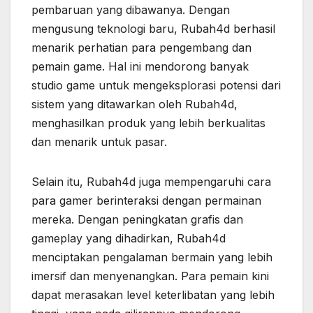
pembaruan yang dibawanya. Dengan
mengusung teknologi baru, Rubah4d berhasil
menarik perhatian para pengembang dan
pemain game. Hal ini mendorong banyak
studio game untuk mengeksplorasi potensi dari
sistem yang ditawarkan oleh Rubah4d,
menghasilkan produk yang lebih berkualitas
dan menarik untuk pasar.
Selain itu, Rubah4d juga mempengaruhi cara
para gamer berinteraksi dengan permainan
mereka. Dengan peningkatan grafis dan
gameplay yang dihadirkan, Rubah4d
menciptakan pengalaman bermain yang lebih
imersif dan menyenangkan. Para pemain kini
dapat merasakan level keterlibatan yang lebih