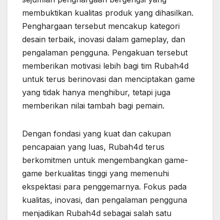
membuktikan kualitas produk yang dihasilkan.
Penghargaan tersebut mencakup kategori
desain terbaik, inovasi dalam gameplay, dan
pengalaman pengguna. Pengakuan tersebut
memberikan motivasi lebih bagi tim Rubah4d
untuk terus berinovasi dan menciptakan game
yang tidak hanya menghibur, tetapi juga
memberikan nilai tambah bagi pemain.
Dengan fondasi yang kuat dan cakupan
pencapaian yang luas, Rubah4d terus
berkomitmen untuk mengembangkan game-
game berkualitas tinggi yang memenuhi
ekspektasi para penggemarnya. Fokus pada
kualitas, inovasi, dan pengalaman pengguna
menjadikan Rubah4d sebagai salah satu