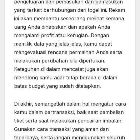
pengeluaran dan pemasukan dan pemasukan
yang terkait berhubungan dari togel ini. Rekam
ini akan membantu seseorang melihat kemana
uang Anda dihabiskan dan apakah Anda
mengalami profit atau kerugian. Dengan
memiliki data yang jelas jelas, kamu dapat
mengevaluasi rencana permainan Anda serta
melakukan perubahan bila diperlukan.
Keteguhan di dalam mencatat juga akan
menolong kamu agar tetap berada di dalam
batas budget yang sudah ditetapkan.
Di akhir, semangatlah dalam hal mengatur cara
kamu dalam bertransaksi, baik saat pembelian
tiket serta saat melakukan pencairan imbalan.
Gunakan cara transaksi yang aman dan
tepercaya, serta jangan menggunakan seluruh