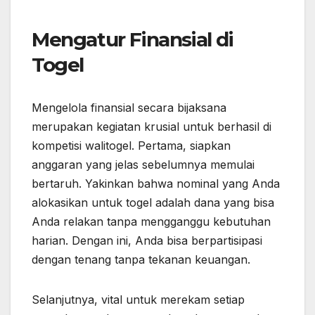
Mengatur Finansial di
Togel
Mengelola finansial secara bijaksana
merupakan kegiatan krusial untuk berhasil di
kompetisi walitogel. Pertama, siapkan
anggaran yang jelas sebelumnya memulai
bertaruh. Yakinkan bahwa nominal yang Anda
alokasikan untuk togel adalah dana yang bisa
Anda relakan tanpa mengganggu kebutuhan
harian. Dengan ini, Anda bisa berpartisipasi
dengan tenang tanpa tekanan keuangan.
Selanjutnya, vital untuk merekam setiap