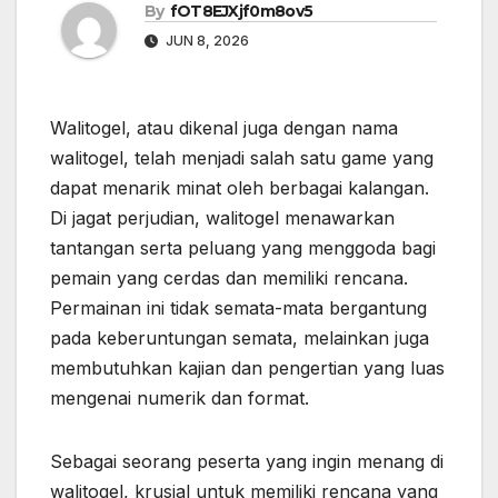
By
fOT8EJXjf0m8ov5
JUN 8, 2026
Walitogel, atau dikenal juga dengan nama
walitogel, telah menjadi salah satu game yang
dapat menarik minat oleh berbagai kalangan.
Di jagat perjudian, walitogel menawarkan
tantangan serta peluang yang menggoda bagi
pemain yang cerdas dan memiliki rencana.
Permainan ini tidak semata-mata bergantung
pada keberuntungan semata, melainkan juga
membutuhkan kajian dan pengertian yang luas
mengenai numerik dan format.
Sebagai seorang peserta yang ingin menang di
walitogel, krusial untuk memiliki rencana yang