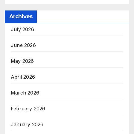
Archives
July 2026
June 2026
May 2026
April 2026
March 2026
February 2026
January 2026