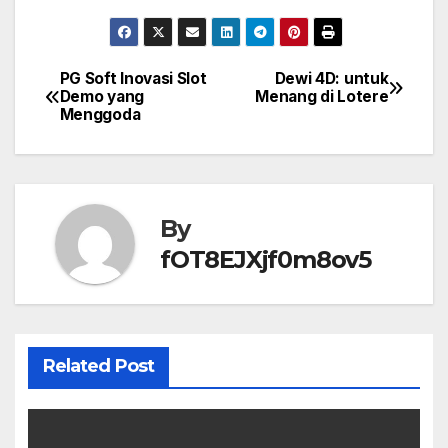
PG Soft Inovasi Slot
Dewi 4D: untuk
Post
Demo yang
Menang di Lotere
Menggoda
navigation
By
fOT8EJXjf0m8ov5
Related Post