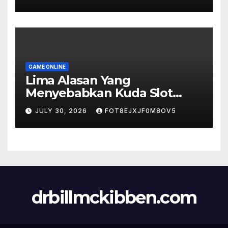
GAME ONLINE
Lima Alasan Yang
Menyebabkan Kuda Slot
Menjadi Pilihan Utama
JULY 30, 2026
FOT8EJXJF0M8OV5
Pecinta Judi
drbillmckibben.com