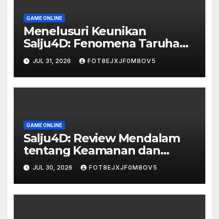
GAME ONLINE
Menelusuri Keunikan
Salju4D: Fenomena Taruhan
Digital
JUL 31, 2026
FOT8EJXJF0M8OV5
GAME ONLINE
Salju4D: Review Mendalam
tentang Keamanan dan
Keandalan Situs
JUL 30, 2026
FOT8EJXJF0M8OV5