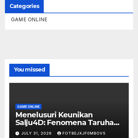
Categories
GAME ONLINE
You missed
GAME ONLINE
Menelusuri Keunikan
Salju4D: Fenomena Taruhan
Digital
JULY 31, 2026
FOT8EJXJF0M8OV5