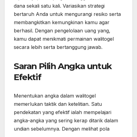
dana sekali satu kali. Variasikan strategi
bertaruh Anda untuk mengurangi resiko serta
membangkitkan kemungkinan kamu agar
berhasil. Dengan pengelolaan uang yang,
kamu dapat menikmati permainan walitogel
secara lebih serta bertanggung jawab.
Saran Pilih Angka untuk
Efektif
Menentukan angka dalam walitogel
memerlukan taktik dan ketelitian. Satu
pendekatan yang efektif ialah mempelajari
angka-angka yang sering kerap ditarik dalam
undian sebelumnya. Dengan melihat pola