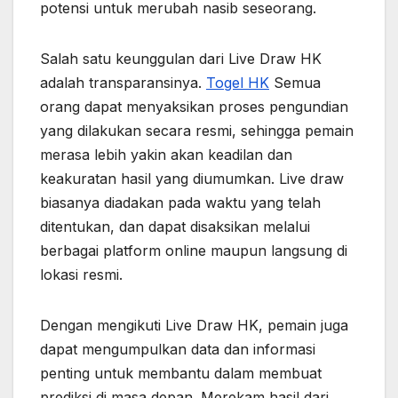
potensi untuk merubah nasib seseorang.
Salah satu keunggulan dari Live Draw HK
adalah transparansinya.
Togel HK
Semua
orang dapat menyaksikan proses pengundian
yang dilakukan secara resmi, sehingga pemain
merasa lebih yakin akan keadilan dan
keakuratan hasil yang diumumkan. Live draw
biasanya diadakan pada waktu yang telah
ditentukan, dan dapat disaksikan melalui
berbagai platform online maupun langsung di
lokasi resmi.
Dengan mengikuti Live Draw HK, pemain juga
dapat mengumpulkan data dan informasi
penting untuk membantu dalam membuat
prediksi di masa depan. Merekam hasil dari