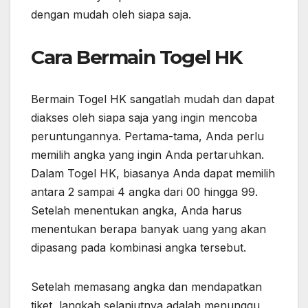
dengan mudah oleh siapa saja.
Cara Bermain Togel HK
Bermain Togel HK sangatlah mudah dan dapat
diakses oleh siapa saja yang ingin mencoba
peruntungannya. Pertama-tama, Anda perlu
memilih angka yang ingin Anda pertaruhkan.
Dalam Togel HK, biasanya Anda dapat memilih
antara 2 sampai 4 angka dari 00 hingga 99.
Setelah menentukan angka, Anda harus
menentukan berapa banyak uang yang akan
dipasang pada kombinasi angka tersebut.
Setelah memasang angka dan mendapatkan
tiket, langkah selanjutnya adalah menunggu