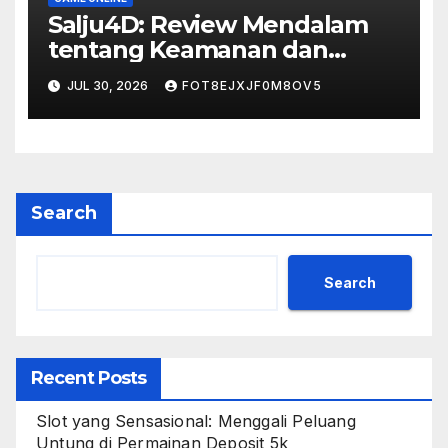
Salju4D: Review Mendalam
tentang Keamanan dan
Keandalan Situs
JUL 30, 2026
FOT8EJXJF0M8OV5
Search
Search
Recent Posts
Slot yang Sensasional: Menggali Peluang
Untung di Permainan Deposit 5k