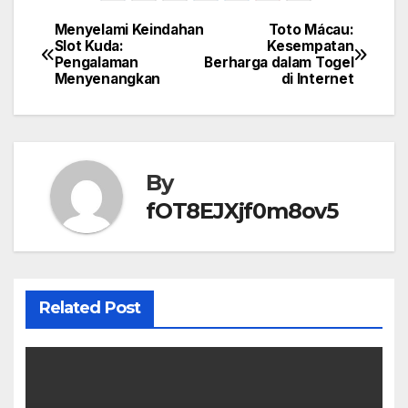
Menyelami Keindahan
Toto Mácau:
Post
Slot Kuda:
Kesempatan
Pengalaman
Berharga dalam Togel
navigation
Menyenangkan
di Internet
By
fOT8EJXjf0m8ov5
Related Post