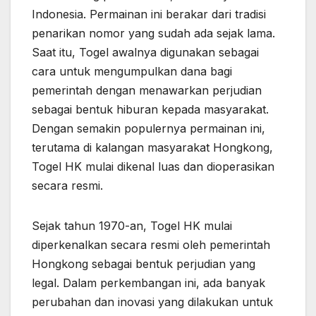
Indonesia. Permainan ini berakar dari tradisi
penarikan nomor yang sudah ada sejak lama.
Saat itu, Togel awalnya digunakan sebagai
cara untuk mengumpulkan dana bagi
pemerintah dengan menawarkan perjudian
sebagai bentuk hiburan kepada masyarakat.
Dengan semakin populernya permainan ini,
terutama di kalangan masyarakat Hongkong,
Togel HK mulai dikenal luas dan dioperasikan
secara resmi.
Sejak tahun 1970-an, Togel HK mulai
diperkenalkan secara resmi oleh pemerintah
Hongkong sebagai bentuk perjudian yang
legal. Dalam perkembangan ini, ada banyak
perubahan dan inovasi yang dilakukan untuk