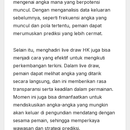
mengenai angka mana yang berpotensi
muncul. Dengan menganalisis data keluaran
sebelumnya, seperti frekuensi angka yang
muncul dan pola tertentu, pemain dapat
merumuskan prediksi yang lebih cermat.
Selain itu, menghadiri live draw HK juga bisa
menjadi cara yang efektif untuk mengikuti
perkembangan terkini. Dalam live draw,
pemain dapat melihat angka yang ditarik
secara langsung, dan ini memberikan rasa
transparansi serta keadilan dalam permainan.
Momen ini juga bisa dimanfaatkan untuk
mendiskusikan angka-angka yang mungkin
akan keluar di pengundian mendatang dengan
sesama pemain, sehingga memperkaya
wawasan dan strategi prediksi.