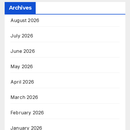
Archives
August 2026
July 2026
June 2026
May 2026
April 2026
March 2026
February 2026
January 2026