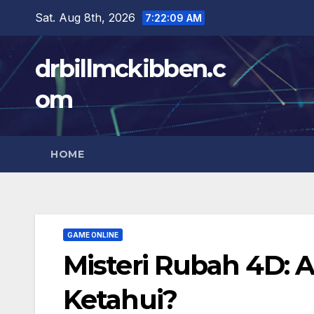
Skip
Sat. Aug 8th, 2026
7:22:10 AM
to
content
drbillmckibben.c
om
HOME
GAME ONLINE
Misteri Rubah 4D: 
Ketahui?