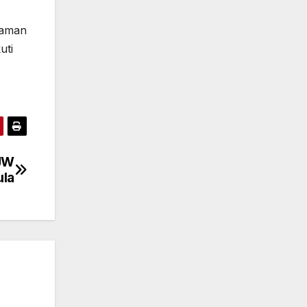
alaman
uti
 JW
ula