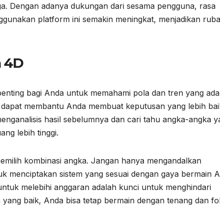
rga. Dengan adanya dukungan dari sesama pengguna, rasa
gunakan platform ini semakin meningkat, menjadikan rub
h 4D
enting bagi Anda untuk memahami pola dan tren yang ada
ia dapat membantu Anda membuat keputusan yang lebih bai
enganalisis hasil sebelumnya dan cari tahu angka-angka y
ng lebih tinggi.
m memilih kombinasi angka. Jangan hanya mengandalkan
uk menciptakan sistem yang sesuai dengan gaya bermain A
ntuk melebihi anggaran adalah kunci untuk menghindari
 yang baik, Anda bisa tetap bermain dengan tenang dan f