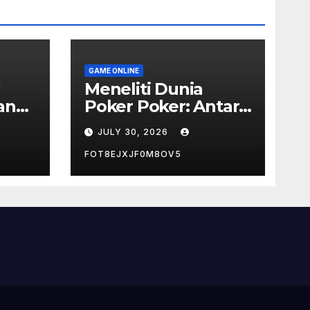
GAME ONLINE
Meneliti Dunia
ang
Poker Poker: Antara
Hobi Profesi
JULY 30, 2026
FOT8EJXJF0M8OV5