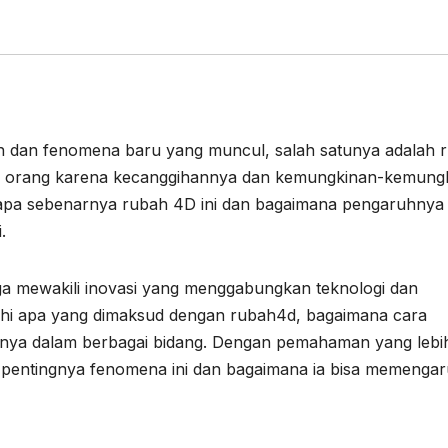
ilah dan fenomena baru yang muncul, salah satunya adalah 
yak orang karena kecanggihannya dan kemungkinan-kemung
 apa sebenarnya rubah 4D ini dan bagaimana pengaruhnya
.
juga mewakili inovasi yang menggabungkan teknologi dan
elajahi apa yang dimaksud dengan rubah4d, bagaimana cara
annya dalam berbagai bidang. Dengan pemahaman yang lebi
pentingnya fenomena ini dan bagaimana ia bisa memengar