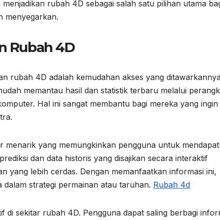
ni menjadikan rubah 4D sebagai salah satu pilihan utama ba
an menyegarkan.
n Rubah 4D
an rubah 4D adalah kemudahan akses yang ditawarkannya
udah memantau hasil dan statistik terbaru melalui perangk
u komputer. Hal ini sangat membantu bagi mereka yang ingin
tra.
itur menarik yang memungkinkan pengguna untuk mendapa
rediksi dan data historis yang disajikan secara interaktif
yang lebih cerdas. Dengan memanfaatkan informasi ini,
dalam strategi permainan atau taruhan.
Rubah 4d
f di sekitar rubah 4D. Pengguna dapat saling berbagi infor