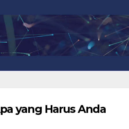
Apa yang Harus Anda