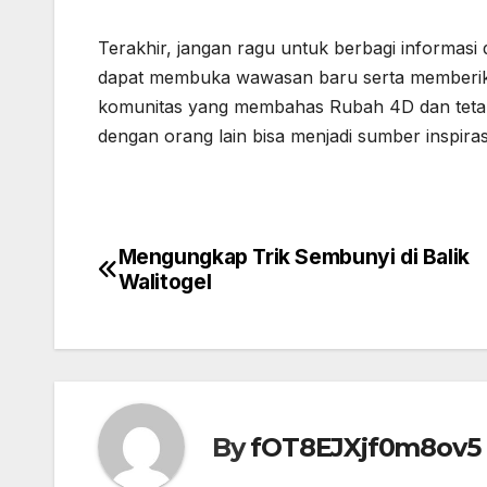
Terakhir, jangan ragu untuk berbagi informasi 
dapat membuka wawasan baru serta memberikan i
komunitas yang membahas Rubah 4D dan tetap 
dengan orang lain bisa menjadi sumber inspir
Mengungkap Trik Sembunyi di Balik
Post
Walitogel
navigation
By
fOT8EJXjf0m8ov5