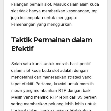
kalangan pemain slot. Masuk dalam alam kuda
slot tidak hanya memberikan kesenangan, tapi
juga kesempatan untuk menggapai
kemenangan yang menggiurkan.
Taktik Permainan dalam
Efektif
Salah satu kunci untuk meraih hasil positif
dalam slot kuda kuda slot adalah dengan
mengetahui dan menerapkan strategi yang
tepat efektif. Pertama, krusial untuk memilih
mesin yang memberikan RTP dengan baik.
Mesin yang memiliki RTP lebih dari 95 persen
sering memberikan peluang lebih lebih untuk
berhasil dalam jangka panjang. Melakukan