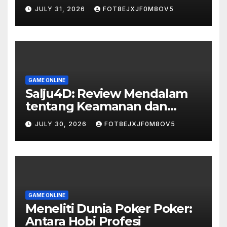
Digital
JULY 31, 2026
FOT8EJXJF0M8OV5
GAME ONLINE
Salju4D: Review Mendalam
tentang Keamanan dan
Keandalan Situs
JULY 30, 2026
FOT8EJXJF0M8OV5
GAME ONLINE
Meneliti Dunia Poker Poker:
Antara Hobi Profesi