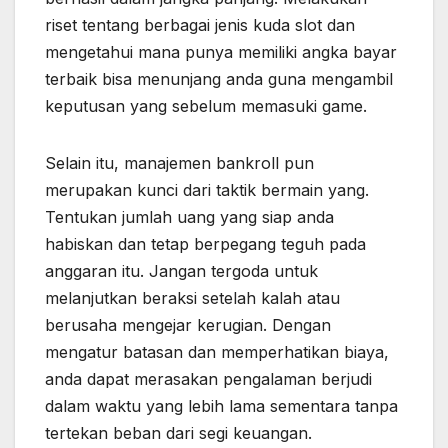
riset tentang berbagai jenis kuda slot dan
mengetahui mana punya memiliki angka bayar
terbaik bisa menunjang anda guna mengambil
keputusan yang sebelum memasuki game.
Selain itu, manajemen bankroll pun
merupakan kunci dari taktik bermain yang.
Tentukan jumlah uang yang siap anda
habiskan dan tetap berpegang teguh pada
anggaran itu. Jangan tergoda untuk
melanjutkan beraksi setelah kalah atau
berusaha mengejar kerugian. Dengan
mengatur batasan dan memperhatikan biaya,
anda dapat merasakan pengalaman berjudi
dalam waktu yang lebih lama sementara tanpa
tertekan beban dari segi keuangan.