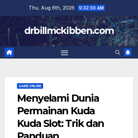
Skip
Thu. Aug 6th, 2026
9:32:31 AM
to
content
drbillmckibben.com
GAME ONLINE
Menyelami Dunia
Permainan Kuda
Kuda Slot: Trik dan
Panduan