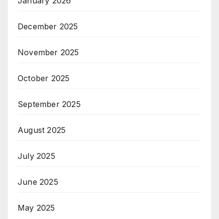
January 2026
December 2025
November 2025
October 2025
September 2025
August 2025
July 2025
June 2025
May 2025