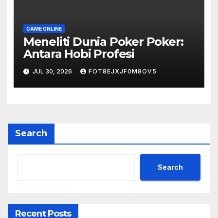
GAME ONLINE
Meneliti Dunia Poker Poker:
Antara Hobi Profesi
JUL 30, 2026
FOT8EJXJF0M8OV5
Search
Search
Recent Posts