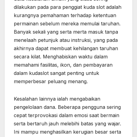
dilakukan pada para penggiat kuda slot adalah
kurangnya pemahaman terhadap ketentuan
permainan sebelum mereka memulai taruhan.
Banyak sekali yang serta merta masuk tanpa
menelaah petunjuk atau instruksi, yang pada
akhirnya dapat membuat kehilangan taruhan
secara kilat. Menghabiskan waktu dalam
memahami fasilitas, ikon, dan pembayaran
dalam kudaslot sangat penting untuk
memperbesar peluang menang.
Kesalahan lainnya ialah mengabaikan
pengelolaan dana. Beberapa pengguna sering
cepat terprovokasi dalam emosi saat bermain
serta bertaruh jauh melebihi batas yang wajar.
Ini mampu menghasilkan kerugian besar serta