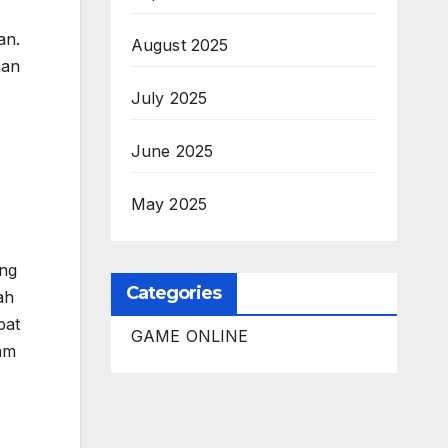
an.
August 2025
man
July 2025
June 2025
May 2025
ang
Categories
ah
pat
GAME ONLINE
lam