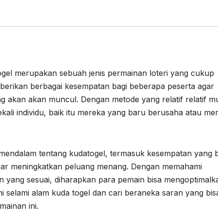
ogel merupakan sebuah jenis permainan loteri yang cukup
emberikan berbagai kesempatan bagi beberapa peserta agar
ng akan akan muncul. Dengan metode yang relatif relatif m
ali individu, baik itu mereka yang baru berusaha atau me
a mendalam tentang kudatogel, termasuk kesempatan yang b
 agar meningkatkan peluang menang. Dengan memahami
 yang sesuai, diharapkan para pemain bisa mengoptimalk
i selami alam kuda togel dan cari beraneka saran yang bis
ainan ini.