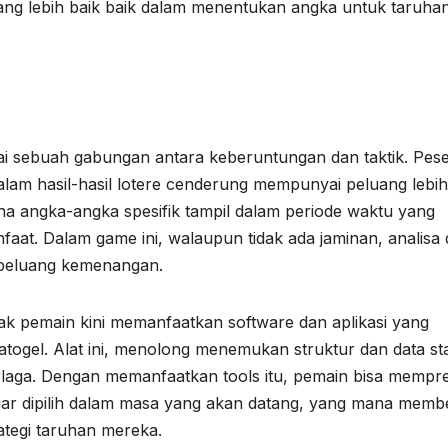
ang lebih baik baik dalam menentukan angka untuk taruha
i sebuah gabungan antara keberuntungan dan taktik. Pese
alam hasil-hasil lotere cenderung mempunyai peluang lebih
 angka-angka spesifik tampil dalam periode waktu yang
at. Dalam game ini, walaupun tidak ada jaminan, analisa
 peluang kemenangan.
k pemain kini memanfaatkan software dan aplikasi yang
togel. Alat ini, menolong menemukan struktur dan data stat
laga. Dengan memanfaatkan tools itu, pemain bisa mempre
agar dipilih dalam masa yang akan datang, yang mana memb
tegi taruhan mereka.