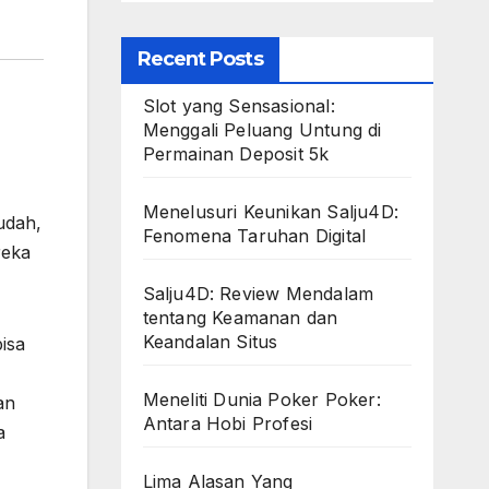
Recent Posts
Slot yang Sensasional:
Menggali Peluang Untung di
Permainan Deposit 5k
Menelusuri Keunikan Salju4D:
udah,
Fenomena Taruhan Digital
reka
Salju4D: Review Mendalam
tentang Keamanan dan
Keandalan Situs
isa
Meneliti Dunia Poker Poker:
an
Antara Hobi Profesi
a
Lima Alasan Yang