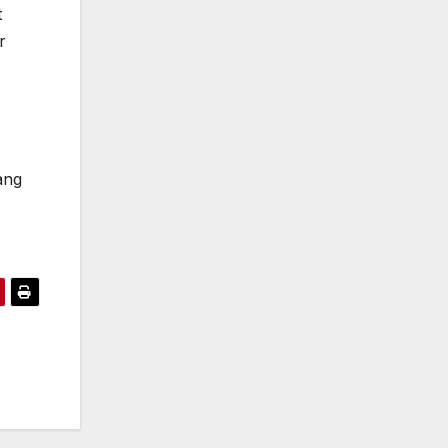
t
r
ang