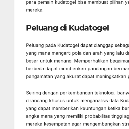
para pemain kudatogel bisa membuat pilihan y
mereka.
Peluang di Kudatogel
Peluang pada Kudatogel dapat dianggap sebaga
yang mana mengerti pola dan arah yang lalu d
besar untuk menang. Memperhatikan bagaimana
berbeda dapat memberikan pandangan bermanfa
pengamatan yang akurat dapat meningkatkan
Seiring dengan perkembangan teknologi, banya
dirancang khusus untuk menganalisis data Kuda
yang dapat memberikan keuntungan ketika ber
angka mana yang memiliki probabilitas tinggi 
mereka kesempatan agar mengembangkan stra