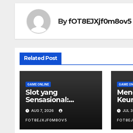
By
fOT8EJXjf0m8ov5
Related Post
GAME ONLINE
GAME ON
Slot yang
Mene
Sensasional:
Keun
Menggali Peluang
Fen
AUG 7, 2026
JUL 3
Untung di
Digi
Permainan Deposit
FOT8EJXJF0M8OV5
FOT8E
5k