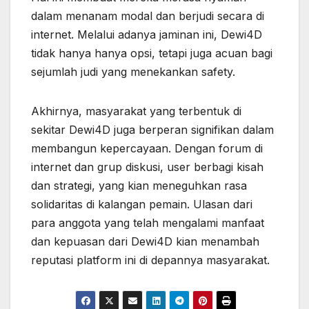
dalam menanam modal dan berjudi secara di
internet. Melalui adanya jaminan ini, Dewi4D
tidak hanya hanya opsi, tetapi juga acuan bagi
sejumlah judi yang menekankan safety.
Akhirnya, masyarakat yang terbentuk di
sekitar Dewi4D juga berperan signifikan dalam
membangun kepercayaan. Dengan forum di
internet dan grup diskusi, user berbagi kisah
dan strategi, yang kian meneguhkan rasa
solidaritas di kalangan pemain. Ulasan dari
para anggota yang telah mengalami manfaat
dan kepuasan dari Dewi4D kian menambah
reputasi platform ini di depannya masyarakat.