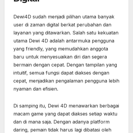
Dewi4D sudah menjadi pilihan utama banyak
user di zaman digital berkat perubahan dan
layanan yang ditawarkan. Salah satu kekuatan
utama Dewi 4D adalah antarmuka pengguna
yang friendly, yang memudahkan anggota
baru untuk menyesuaikan diri dan segera
bermain dengan cepat. Dengan tampilan yang
intuitif, semua fungsi dapat diakses dengan
cepat, menjadikan pengalaman pengguna lebih
nyaman dan efisien.
Di samping itu, Dewi 4D menawarkan berbagai
macam game yang dapat diakses setiap waktu
dan di mana saja. Dengan adanya platform
daring, pemain tidak harus lagi dibatasi oleh