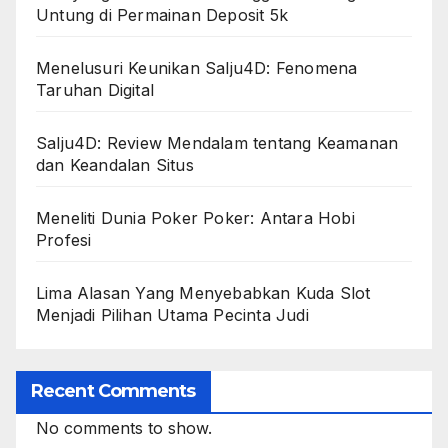
Untung di Permainan Deposit 5k
Menelusuri Keunikan Salju4D: Fenomena
Taruhan Digital
Salju4D: Review Mendalam tentang Keamanan
dan Keandalan Situs
Meneliti Dunia Poker Poker: Antara Hobi
Profesi
Lima Alasan Yang Menyebabkan Kuda Slot
Menjadi Pilihan Utama Pecinta Judi
Recent Comments
No comments to show.