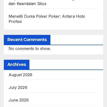
dan Keandalan Situs
Meneliti Dunia Poker Poker: Antara Hobi
Profesi
Recent Comments
No comments to show.
Archives
August 2026
July 2026
June 2026