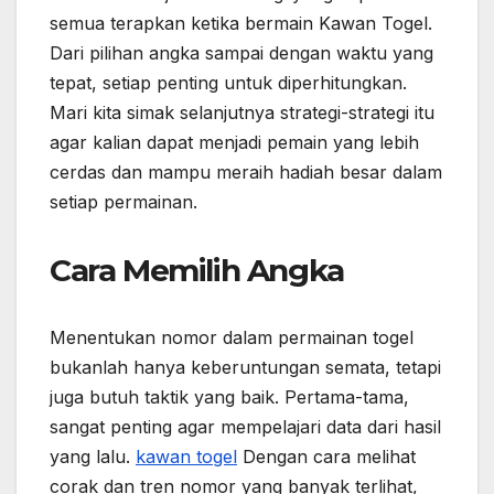
semua terapkan ketika bermain Kawan Togel.
Dari pilihan angka sampai dengan waktu yang
tepat, setiap penting untuk diperhitungkan.
Mari kita simak selanjutnya strategi-strategi itu
agar kalian dapat menjadi pemain yang lebih
cerdas dan mampu meraih hadiah besar dalam
setiap permainan.
Cara Memilih Angka
Menentukan nomor dalam permainan togel
bukanlah hanya keberuntungan semata, tetapi
juga butuh taktik yang baik. Pertama-tama,
sangat penting agar mempelajari data dari hasil
yang lalu.
kawan togel
Dengan cara melihat
corak dan tren nomor yang banyak terlihat,