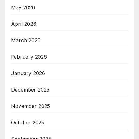
May 2026
April 2026
March 2026
February 2026
January 2026
December 2025
November 2025
October 2025
September 2025