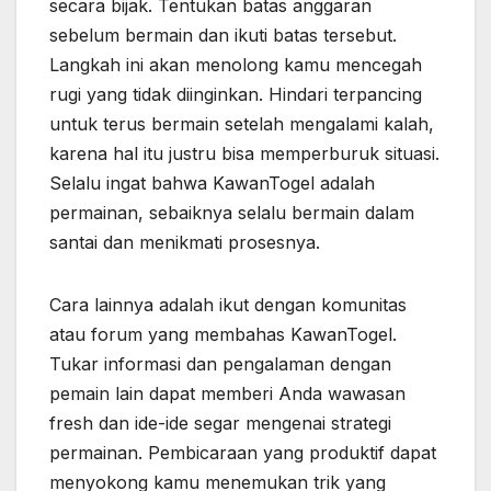
secara bijak. Tentukan batas anggaran
sebelum bermain dan ikuti batas tersebut.
Langkah ini akan menolong kamu mencegah
rugi yang tidak diinginkan. Hindari terpancing
untuk terus bermain setelah mengalami kalah,
karena hal itu justru bisa memperburuk situasi.
Selalu ingat bahwa KawanTogel adalah
permainan, sebaiknya selalu bermain dalam
santai dan menikmati prosesnya.
Cara lainnya adalah ikut dengan komunitas
atau forum yang membahas KawanTogel.
Tukar informasi dan pengalaman dengan
pemain lain dapat memberi Anda wawasan
fresh dan ide-ide segar mengenai strategi
permainan. Pembicaraan yang produktif dapat
menyokong kamu menemukan trik yang