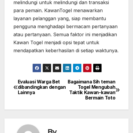
melindungi untuk melindungi dan transaksi
para pemain. KawanTogel menawarkan
layanan pelanggan yang, siap membantu
pengguna menghadapi bermacam pertanyaan
atau pertanyaan. Semua faktor ini menjadikan
Kawan Togel menjadi opsi tepat untuk
mendapatkan keberhasilan di setiap waktunya.
Evaluasi Warga Bet
Bagaimana Sih teman
Post
dibandingkan dengan
Togel Mengubah
Lainnya
Taktik Kawan-kawan
navigation
Bermain Toto
By