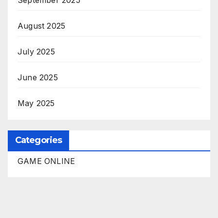
August 2025
July 2025
June 2025
May 2025
Categories
GAME ONLINE