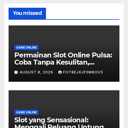
You missed
GAME ONLINE
Permainan Slot Online Pulsa:
Coba Tanpa Kesulitan,
Menangkan Banyak Hadiah!
AUGUST 8, 2026
FOT8EJXJF0M8OV5
GAME ONLINE
Slot yang Sensasional:
Menggali Peluang Untung di