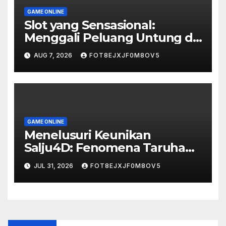
GAME ONLINE
Slot yang Sensasional:
Menggali Peluang Untung di
Permainan Deposit 5k
AUG 7, 2026
FOT8EJXJF0M8OV5
GAME ONLINE
Menelusuri Keunikan
Salju4D: Fenomena Taruhan
Digital
JUL 31, 2026
FOT8EJXJF0M8OV5