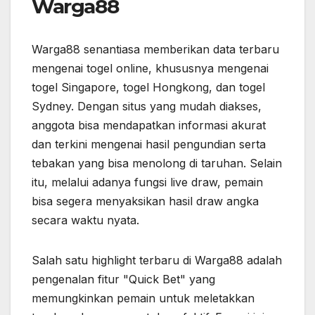
Warga88
Warga88 senantiasa memberikan data terbaru
mengenai togel online, khususnya mengenai
togel Singapore, togel Hongkong, dan togel
Sydney. Dengan situs yang mudah diakses,
anggota bisa mendapatkan informasi akurat
dan terkini mengenai hasil pengundian serta
tebakan yang bisa menolong di taruhan. Selain
itu, melalui adanya fungsi live draw, pemain
bisa segera menyaksikan hasil draw angka
secara waktu nyata.
Salah satu highlight terbaru di Warga88 adalah
pengenalan fitur "Quick Bet" yang
memungkinkan pemain untuk meletakkan