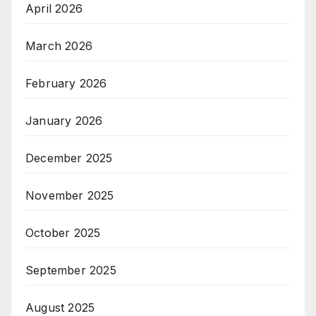
April 2026
March 2026
February 2026
January 2026
December 2025
November 2025
October 2025
September 2025
August 2025