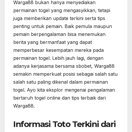
Warga88 bukan hanya menyediakan
permainan togel yang mengasyikkan, tetapi
juga memberikan update terkini serta tips
penting untuk pemain. Baik pemula maupun
pemain berpengalaman bisa menemukan
berita yang bermanfaat yang dapat
memperbesar kesempatan mereka pada
permainan togel. Lebih jauh lagi, dengan
adanya kerjasama bersama sbobet, Warga88
semakin memperkuat posisi sebagai salah satu
salah satu paling dikenal dalam permainan
togel. Ayo kita eksplor mengenai pengalaman
bertaruh togel online dan tips terbaik dari
Warga88.
Informasi Toto Terkini dari