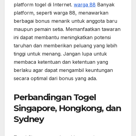
platform togel di Internet.
warga 88
Banyak
platform, seperti warga 88, menawarkan
berbagai bonus menarik untuk anggota baru
maupun pemain setia. Memanfaatkan tawaran
ini dapat membantu meningkatkan potensi
taruhan dan memberikan peluang yang lebih
tinggi untuk menang. Jangan lupa untuk
membaca ketentuan dan ketentuan yang
berlaku agar dapat mengambil keuntungan
secara optimal dari bonus yang ada.
Perbandingan Togel
Singapore, Hongkong, dan
Sydney