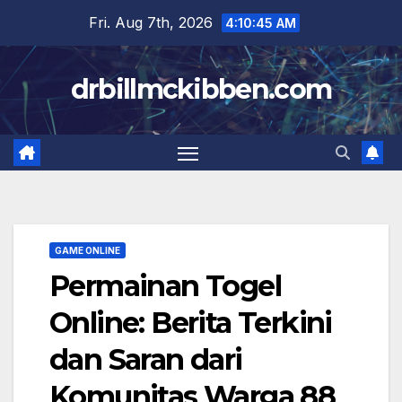
Skip
Fri. Aug 7th, 2026
4:10:46 AM
to
content
drbillmckibben.com
GAME ONLINE
Permainan Togel
Online: Berita Terkini
dan Saran dari
Komunitas Warga 88