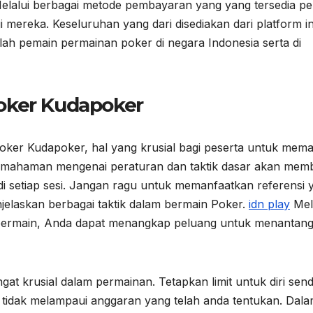
elalui berbagai metode pembayaran yang yang tersedia p
mereka. Keseluruhan yang dari disediakan dari platform in
lah pemain permainan poker di negara Indonesia serta di
oker Kudapoker
Poker Kudapoker, hal yang krusial bagi peserta untuk mem
emahaman mengenai peraturan dan taktik dasar akan mem
di setiap sesi. Jangan ragu untuk memanfaatkan referensi 
njelaskan berbagai taktik dalam bermain Poker.
idn play
Mel
 bermain, Anda dapat menangkap peluang untuk menantan
at krusial dalam permainan. Tetapkan limit untuk diri sendi
 tidak melampaui anggaran yang telah anda tentukan. Dal