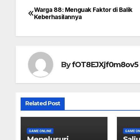
Warga 88: Menguak Faktor di Balik
Post
Keberhasilannya
navigation
By
fOT8EJXjf0m8ov5
Related Post
GAME ONLINE
GAME ON
Menelusuri
Salj