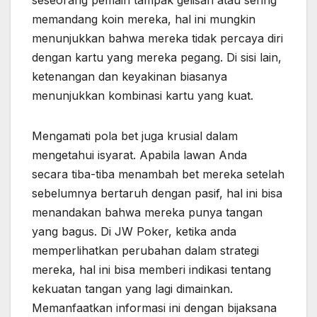
seseorang pemain tampak gelisah atau sering
memandang koin mereka, hal ini mungkin
menunjukkan bahwa mereka tidak percaya diri
dengan kartu yang mereka pegang. Di sisi lain,
ketenangan dan keyakinan biasanya
menunjukkan kombinasi kartu yang kuat.
Mengamati pola bet juga krusial dalam
mengetahui isyarat. Apabila lawan Anda
secara tiba-tiba menambah bet mereka setelah
sebelumnya bertaruh dengan pasif, hal ini bisa
menandakan bahwa mereka punya tangan
yang bagus. Di JW Poker, ketika anda
memperlihatkan perubahan dalam strategi
mereka, hal ini bisa memberi indikasi tentang
kekuatan tangan yang lagi dimainkan.
Memanfaatkan informasi ini dengan bijaksana