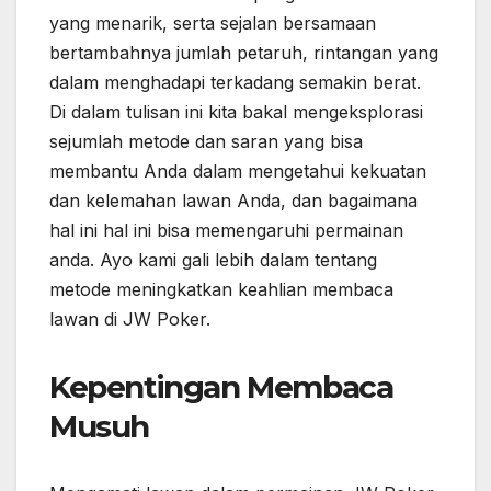
yang menarik, serta sejalan bersamaan
bertambahnya jumlah petaruh, rintangan yang
dalam menghadapi terkadang semakin berat.
Di dalam tulisan ini kita bakal mengeksplorasi
sejumlah metode dan saran yang bisa
membantu Anda dalam mengetahui kekuatan
dan kelemahan lawan Anda, dan bagaimana
hal ini hal ini bisa memengaruhi permainan
anda. Ayo kami gali lebih dalam tentang
metode meningkatkan keahlian membaca
lawan di JW Poker.
Kepentingan Membaca
Musuh