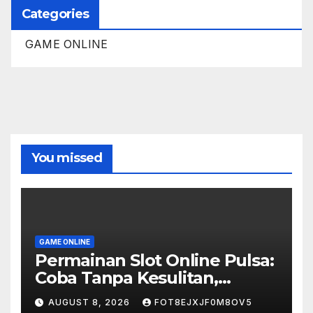
Categories
GAME ONLINE
You missed
GAME ONLINE
Permainan Slot Online Pulsa:
Coba Tanpa Kesulitan,
Menangkan Banyak Hadiah!
AUGUST 8, 2026
FOT8EJXJF0M8OV5