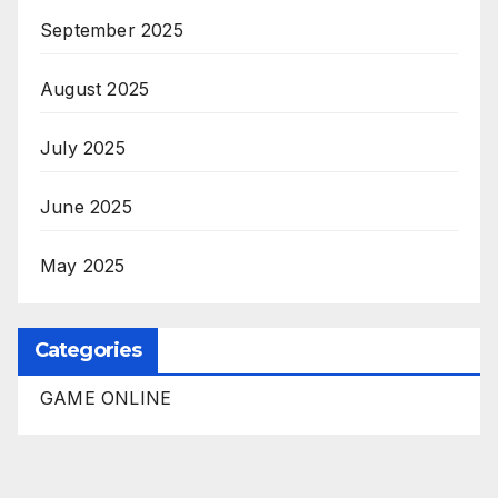
September 2025
August 2025
July 2025
June 2025
May 2025
Categories
GAME ONLINE