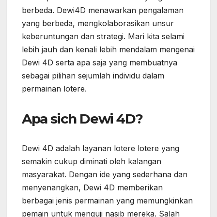
berbeda. Dewi4D menawarkan pengalaman
yang berbeda, mengkolaborasikan unsur
keberuntungan dan strategi. Mari kita selami
lebih jauh dan kenali lebih mendalam mengenai
Dewi 4D serta apa saja yang membuatnya
sebagai pilihan sejumlah individu dalam
permainan lotere.
Apa sich Dewi 4D?
Dewi 4D adalah layanan lotere lotere yang
semakin cukup diminati oleh kalangan
masyarakat. Dengan ide yang sederhana dan
menyenangkan, Dewi 4D memberikan
berbagai jenis permainan yang memungkinkan
pemain untuk menguji nasib mereka. Salah