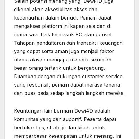
Selain potensi menang yang, Dewi4D juga
dikenal akan aksesibilitas akses dan
kecanggihan dalam berjudi. Pemain dapat
mengakses platform ini kapan saja dan di
mana saja, baik termasuk PC atau ponsel.
Tahapan pendaftaran dan transaksi keuangan
yang cepat serta aman juga menjadi faktor
utama alasan mengapa menarik sejumlah
besar orang tertarik untuk bergabung.
Ditambah dengan dukungan customer service
yang responsif, pemain dapat merasa tenang
dan puas pada setiap langkah langkah mereka.
Keuntungan lain bermain Dewi4D adalah
komunitas yang dan suportif. Peserta dapat
bertukar tips, strategi, dan kisah untuk
memperbesar kesempatan untuk menang. Ini