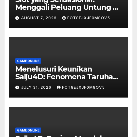
Menggali Peluang Untung di
Permainan Deposit 5k
AUGUST 7, 2026
FOT8EJXJF0M8OV5
GAME ONLINE
Menelusuri Keunikan
Salju4D: Fenomena Taruhan
Digital
JULY 31, 2026
FOT8EJXJF0M8OV5
GAME ONLINE