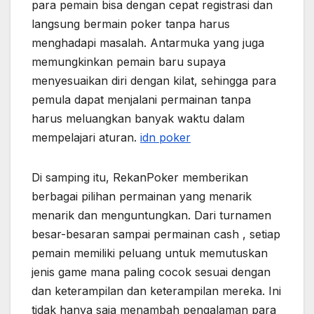
para pemain bisa dengan cepat registrasi dan
langsung bermain poker tanpa harus
menghadapi masalah. Antarmuka yang juga
memungkinkan pemain baru supaya
menyesuaikan diri dengan kilat, sehingga para
pemula dapat menjalani permainan tanpa
harus meluangkan banyak waktu dalam
mempelajari aturan.
idn poker
Di samping itu, RekanPoker memberikan
berbagai pilihan permainan yang menarik
menarik dan menguntungkan. Dari turnamen
besar-besaran sampai permainan cash , setiap
pemain memiliki peluang untuk memutuskan
jenis game mana paling cocok sesuai dengan
dan keterampilan dan keterampilan mereka. Ini
tidak hanya saja menambah pengalaman para