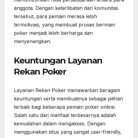
anggota. Dengan keterlibatan dari komunitas
tersebut, para pemain merasa lebih
termotivasi, yang membuat proses bermain
poker menjadi lebih berharga dan
menyenangkan.
Keuntungan Layanan
Rekan Poker
Layanan Rekan Poker menawarkan beragam
keuntungan serta membuatnya sebagai pilihan
terbaik bagi beberapa pemain poker online.
Salah satu dari manfaat terbesarnya adalah
kemudahan dalam mengakses. Dengan
menggunakan situs yang sangat user-friendly,