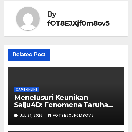
By
fOT8EJXjf0m8ov5
Related Post
GAME ONLINE
Menelusuri Keunikan
Salju4D: Fenomena Taruhan
Digital
JUL 31, 2026
FOT8EJXJF0M8OV5