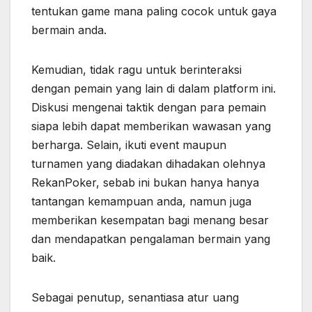
tentukan game mana paling cocok untuk gaya
bermain anda.
Kemudian, tidak ragu untuk berinteraksi
dengan pemain yang lain di dalam platform ini.
Diskusi mengenai taktik dengan para pemain
siapa lebih dapat memberikan wawasan yang
berharga. Selain, ikuti event maupun
turnamen yang diadakan dihadakan olehnya
RekanPoker, sebab ini bukan hanya hanya
tantangan kemampuan anda, namun juga
memberikan kesempatan bagi menang besar
dan mendapatkan pengalaman bermain yang
baik.
Sebagai penutup, senantiasa atur uang