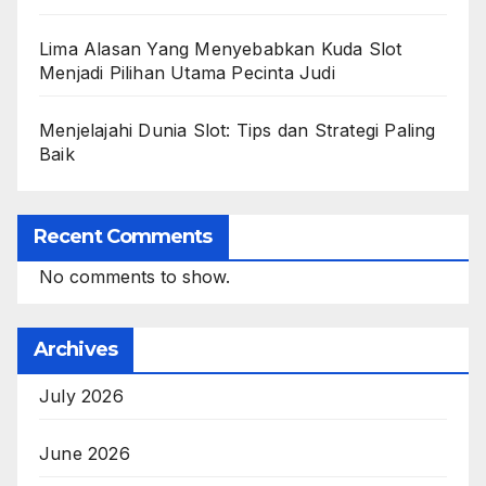
Lima Alasan Yang Menyebabkan Kuda Slot
Menjadi Pilihan Utama Pecinta Judi
Menjelajahi Dunia Slot: Tips dan Strategi Paling
Baik
Recent Comments
No comments to show.
Archives
July 2026
June 2026