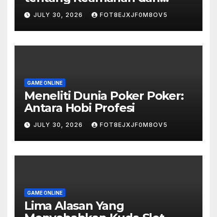
Keandalan Situs
JULY 30, 2026
FOT8EJXJF0M8OV5
GAME ONLINE
Meneliti Dunia Poker Poker:
Antara Hobi Profesi
JULY 30, 2026
FOT8EJXJF0M8OV5
GAME ONLINE
Lima Alasan Yang