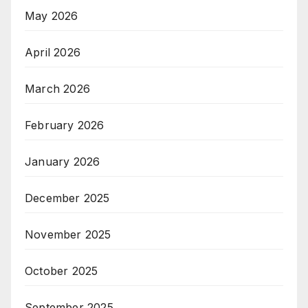
May 2026
April 2026
March 2026
February 2026
January 2026
December 2025
November 2025
October 2025
September 2025