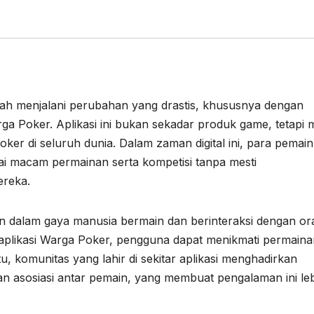
lah menjalani perubahan yang drastis, khususnya dengan
rga Poker. Aplikasi ini bukan sekadar produk game, tetapi 
oker di seluruh dunia. Dalam zaman digital ini, para pemain
i macam permainan serta kompetisi tanpa mesti
reka.
 dalam gaya manusia bermain dan berinteraksi dengan or
h aplikasi Warga Poker, pengguna dapat menikmati permain
tu, komunitas yang lahir di sekitar aplikasi menghadirkan
n asosiasi antar pemain, yang membuat pengalaman ini le