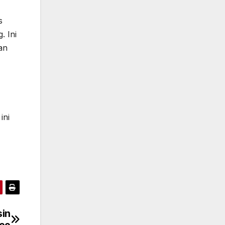
s
. Ini
an
ini
sin