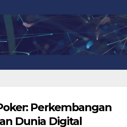
Poker: Perkembangan
n Dunia Digital