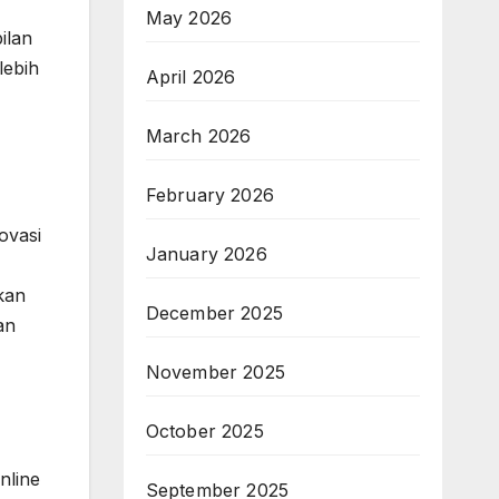
May 2026
ilan
lebih
April 2026
March 2026
February 2026
ovasi
January 2026
kan
December 2025
an
November 2025
October 2025
nline
September 2025