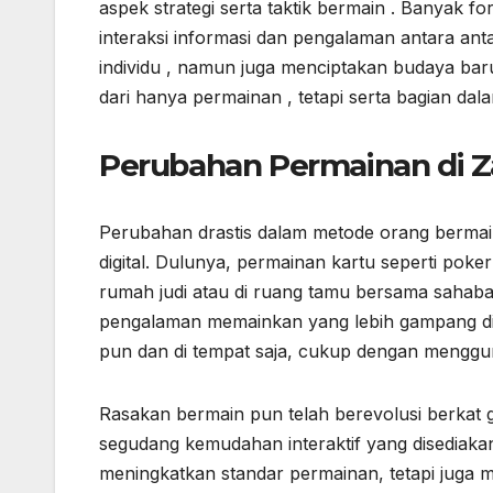
aspek strategi serta taktik bermain . Banyak f
interaksi informasi dan pengalaman antara an
individu , namun juga menciptakan budaya bar
dari hanya permainan , tetapi serta bagian dalam
Perubahan Permainan di Z
Perubahan drastis dalam metode orang bermain 
digital. Dulunya, permainan kartu seperti poke
rumah judi atau di ruang tamu bersama sahabat
pengalaman memainkan yang lebih gampang dia
pun dan di tempat saja, cukup dengan menggun
Rasakan bermain pun telah berevolusi berkat 
segudang kemudahan interaktif yang disediakan 
meningkatkan standar permainan, tetapi juga m