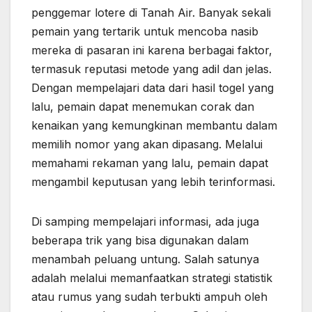
penggemar lotere di Tanah Air. Banyak sekali
pemain yang tertarik untuk mencoba nasib
mereka di pasaran ini karena berbagai faktor,
termasuk reputasi metode yang adil dan jelas.
Dengan mempelajari data dari hasil togel yang
lalu, pemain dapat menemukan corak dan
kenaikan yang kemungkinan membantu dalam
memilih nomor yang akan dipasang. Melalui
memahami rekaman yang lalu, pemain dapat
mengambil keputusan yang lebih terinformasi.
Di samping mempelajari informasi, ada juga
beberapa trik yang bisa digunakan dalam
menambah peluang untung. Salah satunya
adalah melalui memanfaatkan strategi statistik
atau rumus yang sudah terbukti ampuh oleh