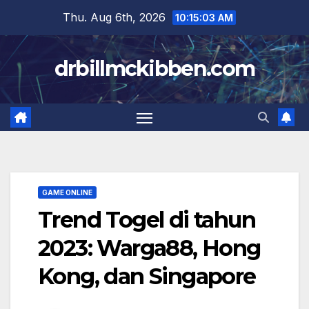
Skip
Thu. Aug 6th, 2026
10:15:04 AM
to
content
drbillmckibben.com
GAME ONLINE
Trend Togel di tahun
2023: Warga88, Hong
Kong, dan Singapore