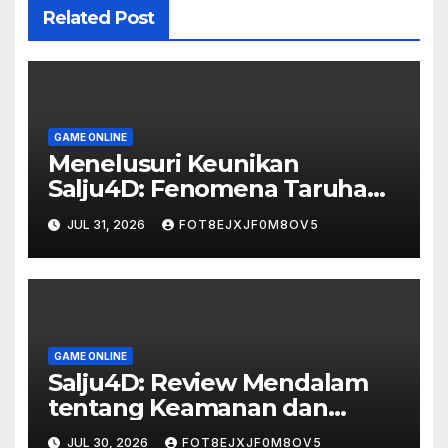
Related Post
GAME ONLINE
Menelusuri Keunikan
Salju4D: Fenomena Taruhan
Digital
JUL 31, 2026
FOT8EJXJF0M8OV5
GAME ONLINE
Salju4D: Review Mendalam
tentang Keamanan dan
Keandalan Situs
JUL 30, 2026
FOT8EJXJF0M8OV5