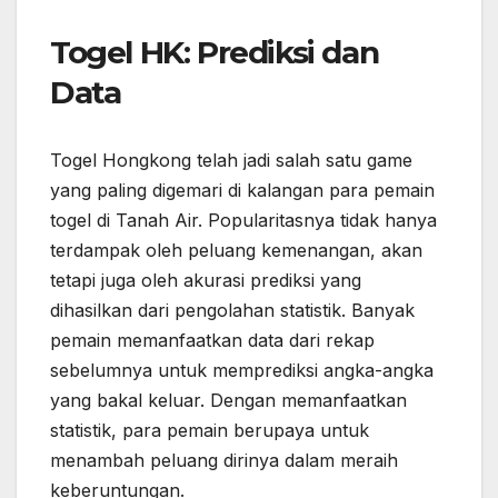
Togel HK: Prediksi dan
Data
Togel Hongkong telah jadi salah satu game
yang paling digemari di kalangan para pemain
togel di Tanah Air. Popularitasnya tidak hanya
terdampak oleh peluang kemenangan, akan
tetapi juga oleh akurasi prediksi yang
dihasilkan dari pengolahan statistik. Banyak
pemain memanfaatkan data dari rekap
sebelumnya untuk memprediksi angka-angka
yang bakal keluar. Dengan memanfaatkan
statistik, para pemain berupaya untuk
menambah peluang dirinya dalam meraih
keberuntungan.