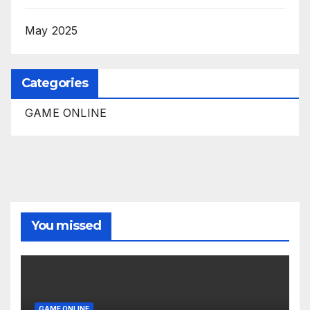
May 2025
Categories
GAME ONLINE
You missed
GAME ONLINE