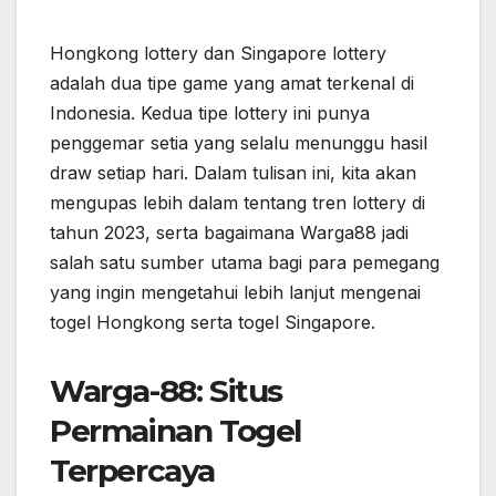
Hongkong lottery dan Singapore lottery
adalah dua tipe game yang amat terkenal di
Indonesia. Kedua tipe lottery ini punya
penggemar setia yang selalu menunggu hasil
draw setiap hari. Dalam tulisan ini, kita akan
mengupas lebih dalam tentang tren lottery di
tahun 2023, serta bagaimana Warga88 jadi
salah satu sumber utama bagi para pemegang
yang ingin mengetahui lebih lanjut mengenai
togel Hongkong serta togel Singapore.
Warga-88: Situs
Permainan Togel
Terpercaya