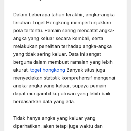
Dalam beberapa tahun terakhir, angka-angka
taruhan Togel Hongkong mempertunjukkan
pola tertentu. Pemain sering mencatat angka-
angka yang keluar secara kembali, serta
melakukan penelitian terhadap angka-angka
yang tidak sering keluar. Data ini sangat
berguna dalam membuat ramalan yang lebih
akurat.
togel hongkong
Banyak situs juga
menyediakan statistik komprehensif mengenai
angka-angka yang keluar, supaya pemain
dapat mengambil keputusan yang lebih baik
berdasarkan data yang ada.
Tidak hanya angka yang keluar yang
diperhatikan, akan tetapi juga waktu dan