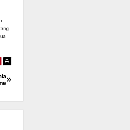
n
yang
dua
nia
ine