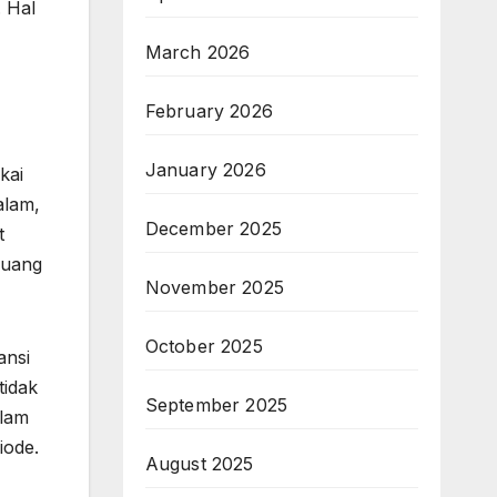
. Hal
March 2026
February 2026
January 2026
kai
alam,
December 2025
t
luang
November 2025
October 2025
ansi
tidak
September 2025
alam
iode.
August 2025