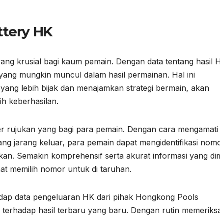
ttery HK
ang krusial bagi kaum pemain. Dengan data tentang hasil 
yang mungkin muncul dalam hasil permainan. Hal ini
ang lebih bijak dan menajamkan strategi bermain, akan
 keberhasilan.
ber rujukan yang bagi para pemain. Dengan cara mengamati
ng jarang keluar, para pemain dapat mengidentifikasi nom
an. Semakin komprehensif serta akurat informasi yang dimi
at memilih nomor untuk di taruhan.
dap data pengeluaran HK dari pihak Hongkong Pools
 terhadap hasil terbaru yang baru. Dengan rutin memeriks