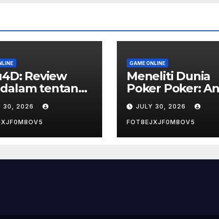
NLINE
GAME ONLINE
u4D: Review
Meneliti Dunia
dalam tentang
Poker Poker: An
manan dan
Hobi Profesi
 30, 2026
JULY 30, 2026
dalan Situs
JXJF0M8OV5
FOT8EJXJF0M8OV5