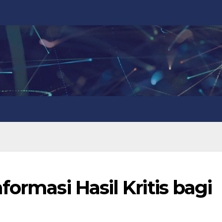
ormasi Hasil Kritis bagi