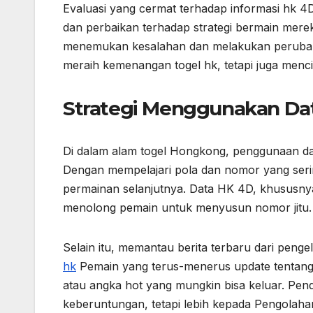
Evaluasi yang cermat terhadap informasi hk 
dan perbaikan terhadap strategi bermain merek
menemukan kesalahan dan melakukan perubaha
meraih kemenangan togel hk, tetapi juga menci
Strategi Menggunakan Dat
Di dalam alam togel Hongkong, penggunaan data
Dengan mempelajari pola dan nomor yang serin
permainan selanjutnya. Data HK 4D, khususny
menolong pemain untuk menyusun nomor jitu.
Selain itu, memantau berita terbaru dari pen
hk
Pemain yang terus-menerus update tentang h
atau angka hot yang mungkin bisa keluar. Pen
keberuntungan, tetapi lebih kepada Pengolah