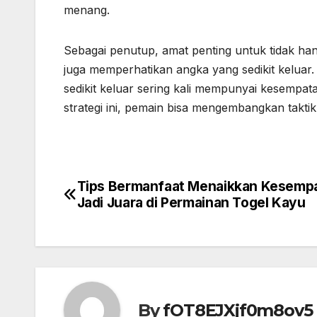
menang.
Sebagai penutup, amat penting untuk tidak ha
juga memperhatikan angka yang sedikit kelua
sedikit keluar sering kali mempunyai kesemp
strategi ini, pemain bisa mengembangkan taktik
Tips Bermanfaat Menaikkan Kesemp
Post
Jadi Juara di Permainan Togel Kayu
navigation
By
fOT8EJXjf0m8ov5