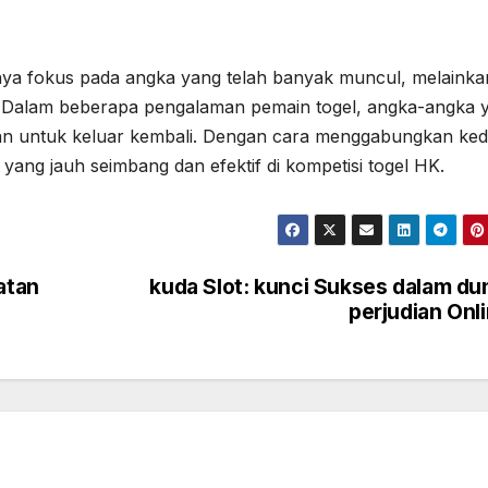
nya fokus pada angka yang telah banyak muncul, melainka
r. Dalam beberapa pengalaman pemain togel, angka-angka 
atan untuk keluar kembali. Dengan cara menggabungkan ke
 yang jauh seimbang dan efektif di kompetisi togel HK.
atan
kuda Slot: kunci Sukses dalam du
perjudian Onl