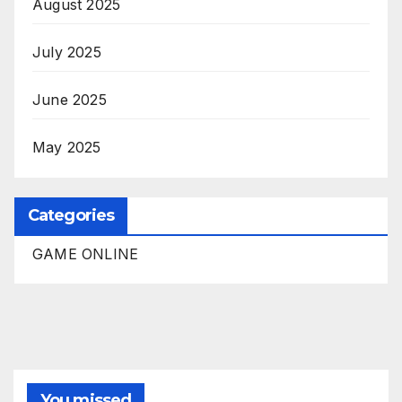
August 2025
July 2025
June 2025
May 2025
Categories
GAME ONLINE
You missed