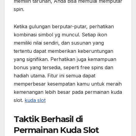
memilih taruhan, Anda bisa memulai memputar
spin.
Ketika gulungan berputar-putar, perhatikan
kombinasi simbol yg muncul. Setiap ikon
memiliki nilai sendiri, dan susunan yang
tertentu dapat memberikan keberuntungan
yang signifikan. Perhatikan juga kemampuan
bonus yang tersedia, seperti free spins dan
hadiah utama. Fitur ini semua dapat
memperbesar kesempatan kamu untuk meraih
kemenangan lebih besar pada permainan kuda
slot.
kuda slot
Taktik Berhasil di
Permainan Kuda Slot