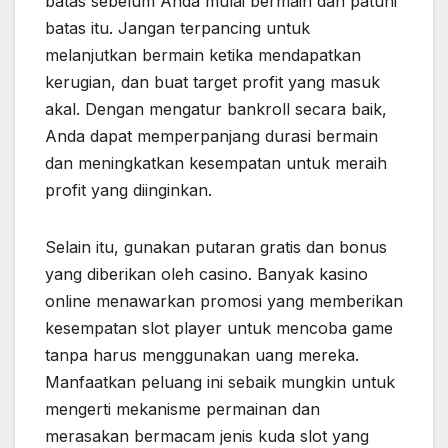
batas sebelum Anda mulai bermain dan patuhi
batas itu. Jangan terpancing untuk
melanjutkan bermain ketika mendapatkan
kerugian, dan buat target profit yang masuk
akal. Dengan mengatur bankroll secara baik,
Anda dapat memperpanjang durasi bermain
dan meningkatkan kesempatan untuk meraih
profit yang diinginkan.
Selain itu, gunakan putaran gratis dan bonus
yang diberikan oleh casino. Banyak kasino
online menawarkan promosi yang memberikan
kesempatan slot player untuk mencoba game
tanpa harus menggunakan uang mereka.
Manfaatkan peluang ini sebaik mungkin untuk
mengerti mekanisme permainan dan
merasakan bermacam jenis kuda slot yang