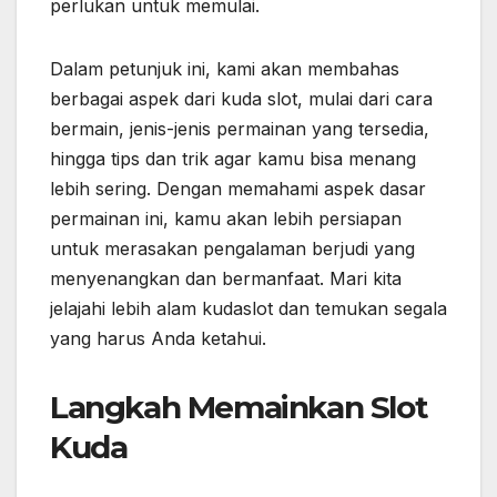
perlukan untuk memulai.
Dalam petunjuk ini, kami akan membahas
berbagai aspek dari kuda slot, mulai dari cara
bermain, jenis-jenis permainan yang tersedia,
hingga tips dan trik agar kamu bisa menang
lebih sering. Dengan memahami aspek dasar
permainan ini, kamu akan lebih persiapan
untuk merasakan pengalaman berjudi yang
menyenangkan dan bermanfaat. Mari kita
jelajahi lebih alam kudaslot dan temukan segala
yang harus Anda ketahui.
Langkah Memainkan Slot
Kuda