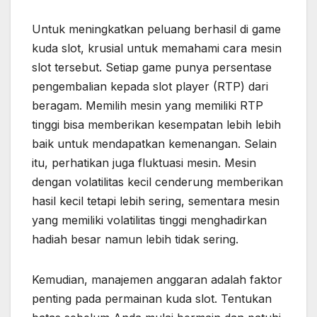
Untuk meningkatkan peluang berhasil di game
kuda slot, krusial untuk memahami cara mesin
slot tersebut. Setiap game punya persentase
pengembalian kepada slot player (RTP) dari
beragam. Memilih mesin yang memiliki RTP
tinggi bisa memberikan kesempatan lebih lebih
baik untuk mendapatkan kemenangan. Selain
itu, perhatikan juga fluktuasi mesin. Mesin
dengan volatilitas kecil cenderung memberikan
hasil kecil tetapi lebih sering, sementara mesin
yang memiliki volatilitas tinggi menghadirkan
hadiah besar namun lebih tidak sering.
Kemudian, manajemen anggaran adalah faktor
penting pada permainan kuda slot. Tentukan