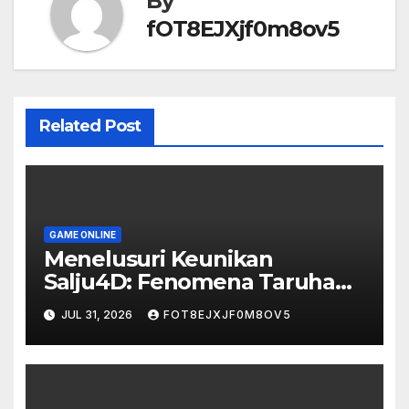
By
fOT8EJXjf0m8ov5
Related Post
GAME ONLINE
Menelusuri Keunikan
Salju4D: Fenomena Taruhan
Digital
JUL 31, 2026
FOT8EJXJF0M8OV5