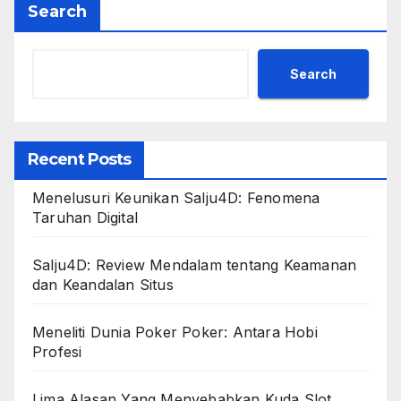
Search
Search
Recent Posts
Menelusuri Keunikan Salju4D: Fenomena
Taruhan Digital
Salju4D: Review Mendalam tentang Keamanan
dan Keandalan Situs
Meneliti Dunia Poker Poker: Antara Hobi
Profesi
Lima Alasan Yang Menyebabkan Kuda Slot