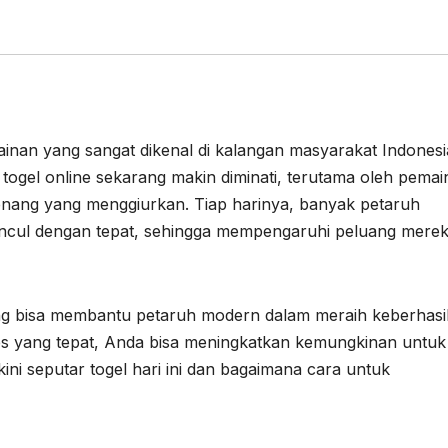
ainan yang sangat dikenal di kalangan masyarakat Indonesi
ogel online sekarang makin diminati, terutama oleh pemai
ang yang menggiurkan. Tiap harinya, banyak petaruh
cul dengan tepat, sehingga mempengaruhi peluang mere
yang bisa membantu petaruh modern dalam meraih keberhasi
ps yang tepat, Anda bisa meningkatkan kemungkinan untuk
ini seputar togel hari ini dan bagaimana cara untuk