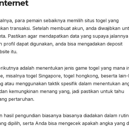
nternet
alnya, para pemain sebaiknya memilih situs togel yang
ukan transaksi. Setelah membuat akun, anda diwajibkan un
nta. Pastikan agar mendapatkan data yang supaya jalannya
 profil dapat digunakan, anda bisa mengadakan deposit
ite itu.
rikutnya adalah menentukan jenis game togel yang mana i
isalnya togel Singapore, togel hongkong, beserta lain-l
 atau menggunakan taktik spesifik dalam menentukan an
 dan kemungkinan menang yang, jadi pastikan untuk tahu
ng pertaruhan.
 hasil pengundian biasanya biasanya diadakan dalam rutin
 yang dipilih, serta Anda bisa mengecek apakah angka yang di