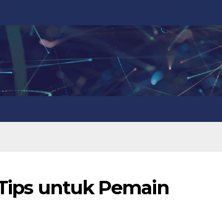
n Tips untuk Pemain