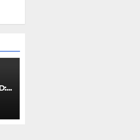
D:
han