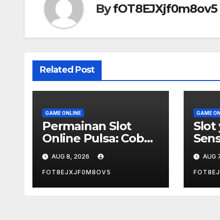
By
fOT8EJXjf0m8ov5
Related Post
GAME ONLINE
GAME ON
Permainan Slot
Slot
Online Pulsa: Coba
Sens
Tanpa Kesulitan,
Meng
AUG 8, 2026
AUG 7
Menangkan Banyak
Untu
Hadiah!
Perm
FOT8EJXJF0M8OV5
FOT8E
5k