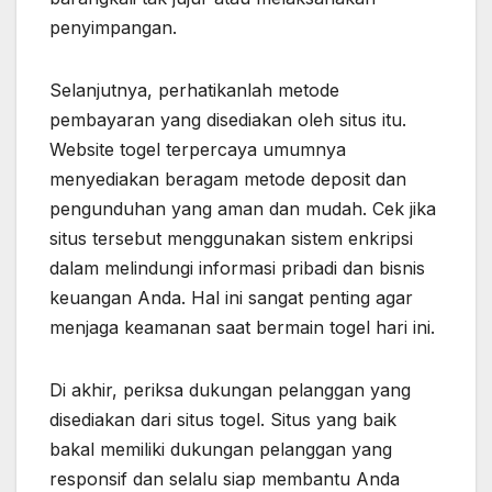
penyimpangan.
Selanjutnya, perhatikanlah metode
pembayaran yang disediakan oleh situs itu.
Website togel terpercaya umumnya
menyediakan beragam metode deposit dan
pengunduhan yang aman dan mudah. Cek jika
situs tersebut menggunakan sistem enkripsi
dalam melindungi informasi pribadi dan bisnis
keuangan Anda. Hal ini sangat penting agar
menjaga keamanan saat bermain togel hari ini.
Di akhir, periksa dukungan pelanggan yang
disediakan dari situs togel. Situs yang baik
bakal memiliki dukungan pelanggan yang
responsif dan selalu siap membantu Anda