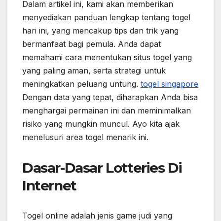
Dalam artikel ini, kami akan memberikan
menyediakan panduan lengkap tentang togel
hari ini, yang mencakup tips dan trik yang
bermanfaat bagi pemula. Anda dapat
memahami cara menentukan situs togel yang
yang paling aman, serta strategi untuk
meningkatkan peluang untung.
togel singapore
Dengan data yang tepat, diharapkan Anda bisa
menghargai permainan ini dan meminimalkan
risiko yang mungkin muncul. Ayo kita ajak
menelusuri area togel menarik ini.
Dasar-Dasar Lotteries Di
Internet
Togel online adalah jenis game judi yang