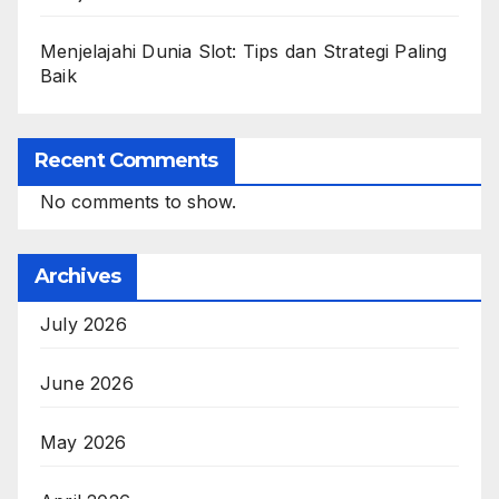
Menjelajahi Dunia Slot: Tips dan Strategi Paling
Baik
Recent Comments
No comments to show.
Archives
July 2026
June 2026
May 2026