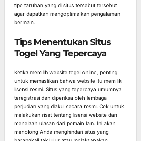
tipe taruhan yang di situs tersebut tersebut
agar dapatkan mengoptimalkan pengalaman
bermain.
Tips Menentukan Situs
Togel Yang Tepercaya
Ketika memilih website togel online, penting
untuk memastikan bahwa website itu memiliki
lisensi resmi. Situs yang tepercaya umumnya
teregistrasi dan diperiksa oleh lembaga
perjudian yang diakui secara resmi. Cek untuk
melakukan riset tentang lisensi website dan
menelaah ulasan dari pemain lain. Ini akan
menolong Anda menghindari situs yang
barangkali tak jujur atau melaksanakan