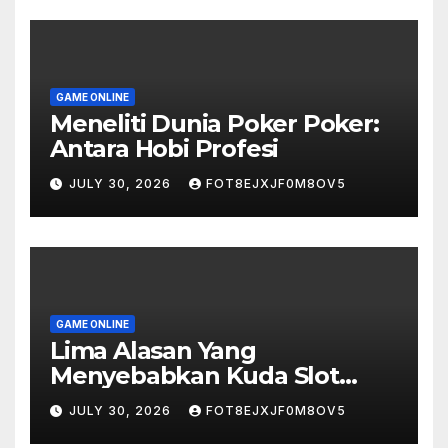
GAME ONLINE
Meneliti Dunia Poker Poker:
Antara Hobi Profesi
JULY 30, 2026
FOT8EJXJF0M8OV5
GAME ONLINE
Lima Alasan Yang
Menyebabkan Kuda Slot
Menjadi Pilihan Utama
JULY 30, 2026
FOT8EJXJF0M8OV5
Pecinta Judi