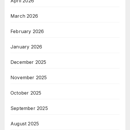
April 2026
March 2026
February 2026
January 2026
December 2025
November 2025
October 2025
September 2025
August 2025