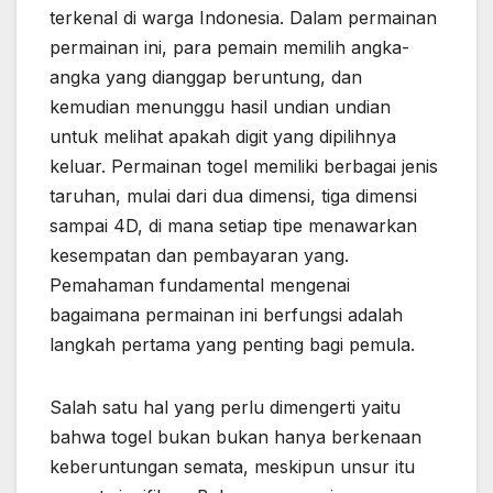
terkenal di warga Indonesia. Dalam permainan
permainan ini, para pemain memilih angka-
angka yang dianggap beruntung, dan
kemudian menunggu hasil undian undian
untuk melihat apakah digit yang dipilihnya
keluar. Permainan togel memiliki berbagai jenis
taruhan, mulai dari dua dimensi, tiga dimensi
sampai 4D, di mana setiap tipe menawarkan
kesempatan dan pembayaran yang.
Pemahaman fundamental mengenai
bagaimana permainan ini berfungsi adalah
langkah pertama yang penting bagi pemula.
Salah satu hal yang perlu dimengerti yaitu
bahwa togel bukan bukan hanya berkenaan
keberuntungan semata, meskipun unsur itu