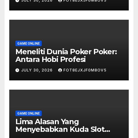
JULY 30, 2026
FOT8EJXJF0M8OV5
GAME ONLINE
Meneliti Dunia Poker Poker:
Antara Hobi Profesi
JULY 30, 2026
FOT8EJXJF0M8OV5
GAME ONLINE
Lima Alasan Yang
Menyebabkan Kuda Slot
Menjadi Pilihan Utama