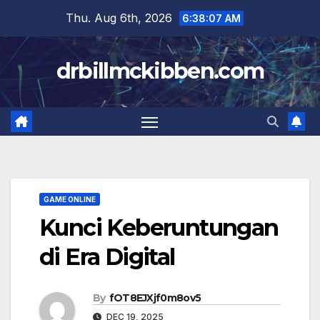
Skip
Thu. Aug 6th, 2026
6:38:07 AM
to
content
drbillmckibben.com
GAME ONLINE
Kunci Keberuntungan
di Era Digital
By
fOT8EJXjf0m8ov5
DEC 19, 2025