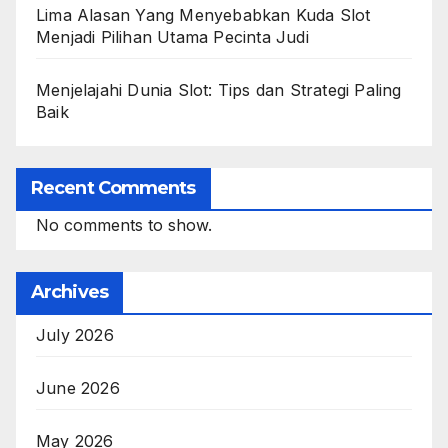
Lima Alasan Yang Menyebabkan Kuda Slot
Menjadi Pilihan Utama Pecinta Judi
Menjelajahi Dunia Slot: Tips dan Strategi Paling
Baik
Recent Comments
No comments to show.
Archives
July 2026
June 2026
May 2026