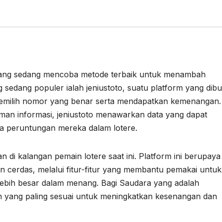
 yang sedang mencoba metode terbaik untuk menambah
sedang populer ialah jeniustoto, suatu platform yang dibu
emilih nomor yang benar serta mendapatkan kemenangan.
an informasi, jeniustoto menawarkan data yang dapat
ba peruntungan mereka dalam lotere.
n di kalangan pemain lotere saat ini. Platform ini berupaya
cerdas, melalui fitur-fitur yang membantu pemakai untuk
bih besar dalam menang. Bagi Saudara yang adalah
ban yang paling sesuai untuk meningkatkan kesenangan dan