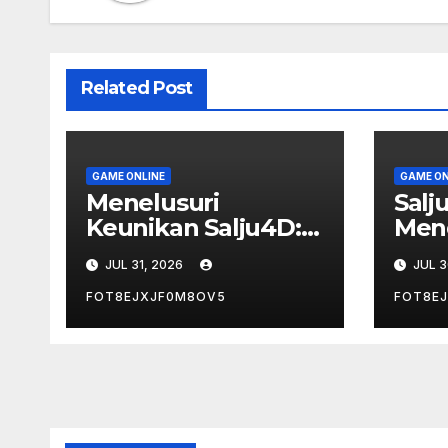
Related Post
GAME ONLINE
GAME ON
Menelusuri
Salj
Keunikan Salju4D:
Men
Fenomena Taruhan
Kea
JUL 31, 2026
JUL 3
Digital
Kean
FOT8EJXJF0M8OV5
FOT8E