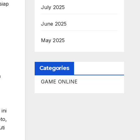
siap
July 2025
June 2025
May 2025
Categories
h
GAME ONLINE
ini
to,
ti