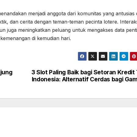
menandakan menjadi anggota dari komunitas yang antusias
tik, dan cerita dengan teman-teman pecinta lotere. Interaksi
un juga meningkatkan peluang untuk mengakses data pent
kemenangan di kemudian hari.
Ujung
3 Slot Paling Baik bagi Setoran Kredit 
Indonesia: Alternatif Cerdas bagi Ga