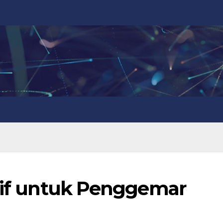
atif untuk Penggemar