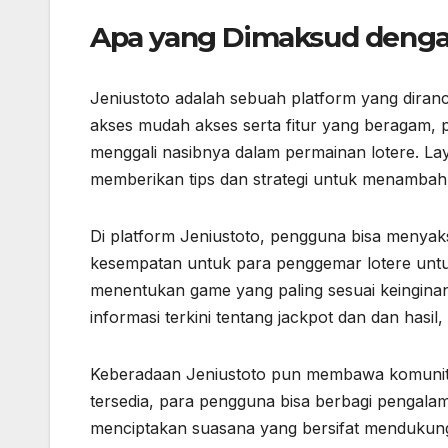
Apa yang Dimaksud denga
Jeniustoto adalah sebuah platform yang dira
akses mudah akses serta fitur yang beragam, pl
menggali nasibnya dalam permainan lotere. Lay
memberikan tips dan strategi untuk menamba
Di platform Jeniustoto, pengguna bisa menyaksi
kesempatan untuk para penggemar lotere untuk
menentukan game yang paling sesuai keinginan 
informasi terkini tentang jackpot dan dan has
Keberadaan Jeniustoto pun membawa komunitas
tersedia, para pengguna bisa berbagi pengalam
menciptakan suasana yang bersifat mendukung se