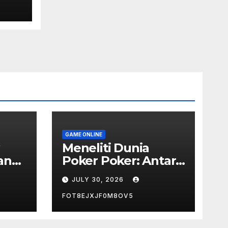
GAME ONLINE
Meneliti Dunia
ang
Poker Poker: Antara
Hobi Profesi
JULY 30, 2026
FOT8EJXJF0M8OV5