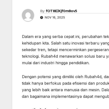
By
fOT8EJXjf0m8ov5
NOV 16, 2025
Dalam era yang serba cepat ini, perubahan te
kehidupan kita. Salah satu inovasi terbaru ya
sekedar tren, tetapi mencerminkan pergeseran 
teknologi. Rubah4d menawarkan solusi baru y
mulai dari industri hingga pendidikan.
Dengan potensi yang dimiliki oleh Rubah4d, da
tidak hanya berfokus pada efisiensi dan produ
yang lebih baik antara manusia dan mesin. Dala
dan bagaimana implementasinya dapat menguba