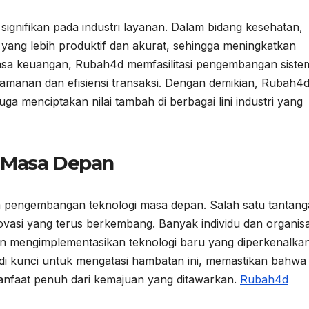
ignifikan pada industri layanan. Dalam bidang kesehatan,
s yang lebih produktif dan akurat, sehingga meningkatkan
jasa keuangan, Rubah4d memfasilitasi pengembangan siste
keamanan dan efisiensi transaksi. Dengan demikian, Rubah4
uga menciptakan nilai tambah di berbagai lini industri yang
i Masa Depan
 pengembangan teknologi masa depan. Salah satu tantan
ovasi yang terus berkembang. Banyak individu dan organisa
n mengimplementasikan teknologi baru yang diperkenalka
di kunci untuk mengatasi hambatan ini, memastikan bahwa
nfaat penuh dari kemajuan yang ditawarkan.
Rubah4d