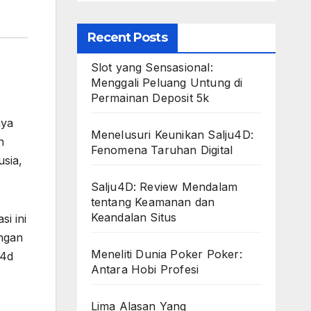
Recent Posts
Slot yang Sensasional:
Menggali Peluang Untung di
Permainan Deposit 5k
nya
Menelusuri Keunikan Salju4D:
n
Fenomena Taruhan Digital
sia,
Salju4D: Review Mendalam
tentang Keamanan dan
Keandalan Situs
i ini
ungan
Meneliti Dunia Poker Poker:
h4d
Antara Hobi Profesi
Lima Alasan Yang