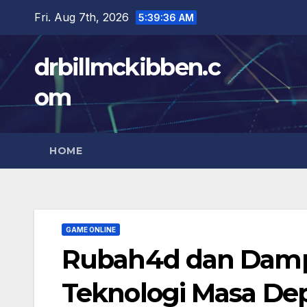
Skip
Fri. Aug 7th, 2026
5:39:37 AM
to
content
drbillmckibben.c
om
HOME
GAME ONLINE
Rubah4d dan Damp
Teknologi Masa De