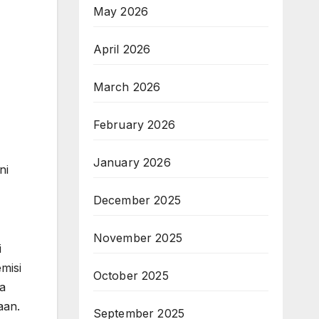
May 2026
April 2026
March 2026
February 2026
January 2026
ni
December 2025
November 2025
i
misi
October 2025
ma
aan.
September 2025