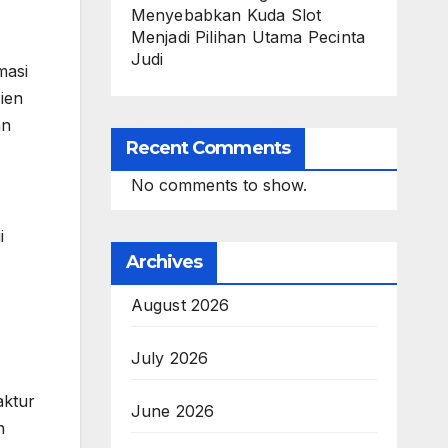
Menyebabkan Kuda Slot
Menjadi Pilihan Utama Pecinta
Judi
masi
sien
an
Recent Comments
No comments to show.
i
Archives
August 2026
July 2026
aktur
June 2026
n