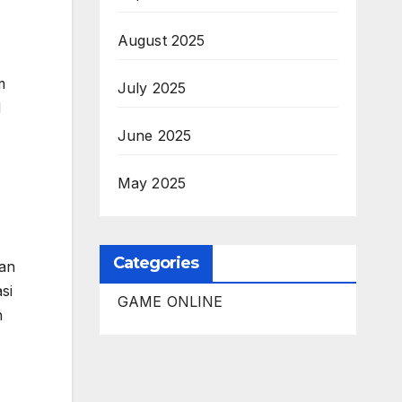
August 2025
m
July 2025
d
June 2025
May 2025
Categories
gan
si
GAME ONLINE
n