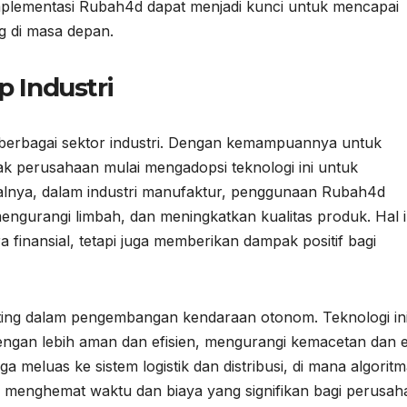
. Implementasi Rubah4d dapat menjadi kunci untuk mencapai
g di masa depan.
 Industri
berbagai sektor industri. Dengan kemampuannya untuk
yak perusahaan mulai mengadopsi teknologi ini untuk
lnya, dalam industri manufaktur, penggunaan Rubah4d
ngurangi limbah, dan meningkatkan kualitas produk. Hal i
finansial, tetapi juga memberikan dampak positif bagi
nting dalam pengembangan kendaraan otonom. Teknologi in
gan lebih aman dan efisien, mengurangi kemacetan dan e
ga meluas ke sistem logistik dan distribusi, di mana algorit
 menghemat waktu dan biaya yang signifikan bagi perusah