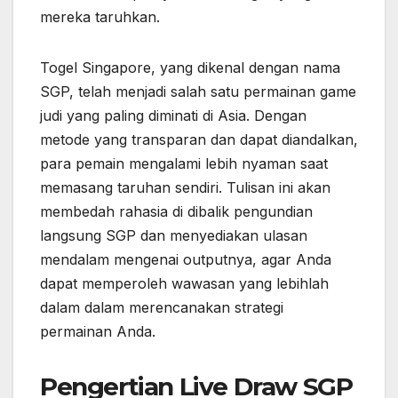
mereka taruhkan.
Togel Singapore, yang dikenal dengan nama
SGP, telah menjadi salah satu permainan game
judi yang paling diminati di Asia. Dengan
metode yang transparan dan dapat diandalkan,
para pemain mengalami lebih nyaman saat
memasang taruhan sendiri. Tulisan ini akan
membedah rahasia di dibalik pengundian
langsung SGP dan menyediakan ulasan
mendalam mengenai outputnya, agar Anda
dapat memperoleh wawasan yang lebihlah
dalam dalam merencanakan strategi
permainan Anda.
Pengertian Live Draw SGP