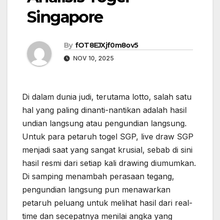
Singapore
By
fOT8EJXjf0m8ov5
NOV 10, 2025
Di dalam dunia judi, terutama lotto, salah satu
hal yang paling dinanti-nantikan adalah hasil
undian langsung atau pengundian langsung.
Untuk para petaruh togel SGP, live draw SGP
menjadi saat yang sangat krusial, sebab di sini
hasil resmi dari setiap kali drawing diumumkan.
Di samping menambah perasaan tegang,
pengundian langsung pun menawarkan
petaruh peluang untuk melihat hasil dari real-
time dan secepatnya menilai angka yang