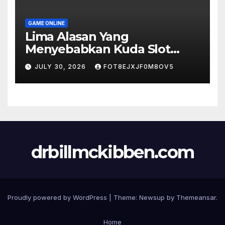
GAME ONLINE
Lima Alasan Yang
Menyebabkan Kuda Slot
Menjadi Pilihan Utama
JULY 30, 2026
FOT8EJXJF0M8OV5
Pecinta Judi
drbillmckibben.com
Proudly powered by WordPress
|
Theme:
Newsup
by
Themeansar
.
Home