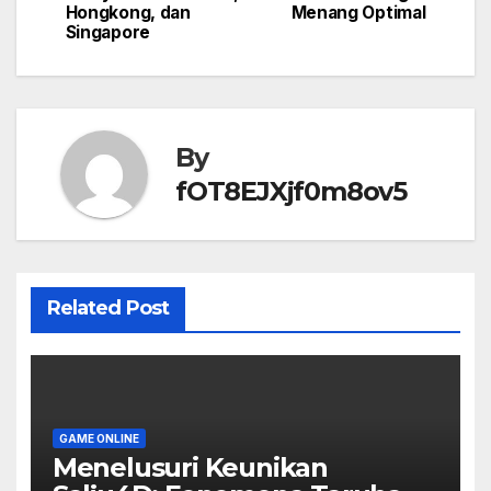
navigation
Hongkong, dan
Menang Optimal
Singapore
By
fOT8EJXjf0m8ov5
Related Post
GAME ONLINE
Menelusuri Keunikan