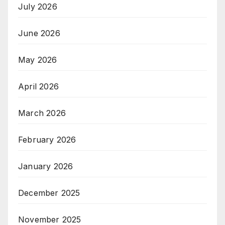
July 2026
June 2026
May 2026
April 2026
March 2026
February 2026
January 2026
December 2025
November 2025