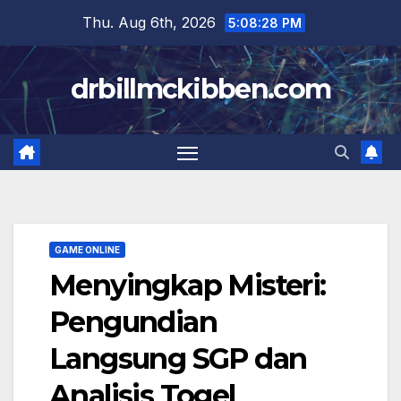
Skip
Thu. Aug 6th, 2026
5:08:28 PM
to
content
drbillmckibben.com
GAME ONLINE
Menyingkap Misteri:
Pengundian
Langsung SGP dan
Analisis Togel