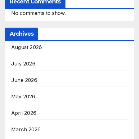
Recent Comments
No comments to show.
Archives
August 2026
July 2026
June 2026
May 2026
April 2026
March 2026