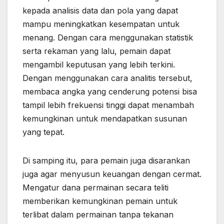
kepada analisis data dan pola yang dapat
mampu meningkatkan kesempatan untuk
menang. Dengan cara menggunakan statistik
serta rekaman yang lalu, pemain dapat
mengambil keputusan yang lebih terkini.
Dengan menggunakan cara analitis tersebut,
membaca angka yang cenderung potensi bisa
tampil lebih frekuensi tinggi dapat menambah
kemungkinan untuk mendapatkan susunan
yang tepat.
Di samping itu, para pemain juga disarankan
juga agar menyusun keuangan dengan cermat.
Mengatur dana permainan secara teliti
memberikan kemungkinan pemain untuk
terlibat dalam permainan tanpa tekanan