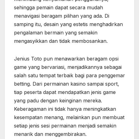
sehingga pemain dapat secara mudah
menavigasi beragam pilihan yang ada. Di
samping itu, desain yang estetis menghadirkan
pengalaman bermain yang semakin
mengasyikkan dan tidak membosankan.
Jenius Toto pun menawarkan beragam opsi
game yang bervariasi, menjadikannya sebagai
salah satu tempat terbaik bagi para penggemar
betting. Dari permainan kasino sampai sport,
tiap peserta dapat mendapatkan jenis game
yang padu dengan keinginan mereka.
Keberagaman ini tidak hanya meningkatkan
kesempatan menang, melainkan pun membuat
setiap jenis sesi permainan menjadi semakin
menarik dan menggembirakan.