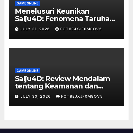
GAME ONLINE
Menelusuri Keunikan
Salju4D: Fenomena Taruhan
Digital
JULY 31, 2026
FOT8EJXJF0M8OV5
GAME ONLINE
Salju4D: Review Mendalam
tentang Keamanan dan
Keandalan Situs
JULY 30, 2026
FOT8EJXJF0M8OV5