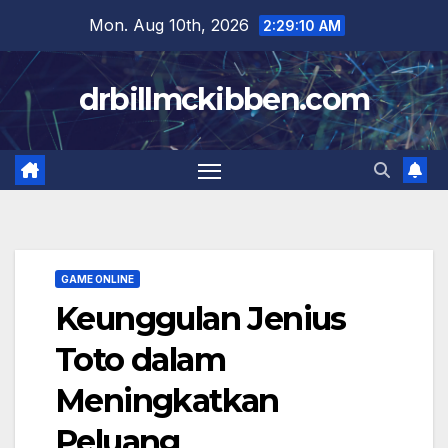
Skip
Mon. Aug 10th, 2026
2:29:11 AM
to
content
drbillmckibben.com
GAME ONLINE
Keunggulan Jenius
Toto dalam
Meningkatkan
Peluang