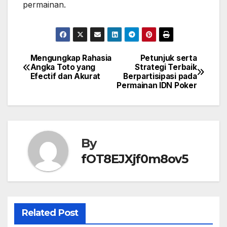
permainan.
Mengungkap Rahasia
Petunjuk serta
Post
Angka Toto yang
Strategi Terbaik
Efectif dan Akurat
Berpartisipasi pada
navigation
Permainan IDN Poker
By
fOT8EJXjf0m8ov5
Related Post