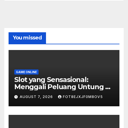
You missed
GAME ONLINE
Slot yang Sensasional:
Menggali Peluang Untung di
Permainan Deposit 5k
AUGUST 7, 2026
FOT8EJXJF0M8OV5