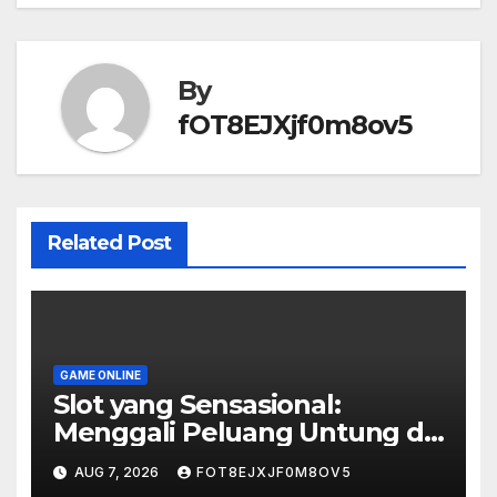
By
fOT8EJXjf0m8ov5
Related Post
GAME ONLINE
Slot yang Sensasional:
Menggali Peluang Untung di
Permainan Deposit 5k
AUG 7, 2026
FOT8EJXJF0M8OV5