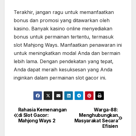
Terakhir, jangan ragu untuk memanfaatkan
bonus dan promosi yang ditawarkan oleh
kasino. Banyak kasino online menyediakan
bonus untuk permainan tertentu, termasuk
slot Mahjong Ways. Manfaatkan penawaran ini
untuk meningkatkan modal Anda dan bermain
lebih lama. Dengan pendekatan yang tepat,
Anda dapat meraih kesuksesan yang Anda
inginkan dalam permainan slot gacor ini.
Rahasia Kemenangan
Warga-88:
Post
di Slot Gacor:
Menghubungkan
Mahjong Ways 2
Masyarakat Secara
navigation
Efisien