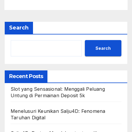
Search
Search
Recent Posts
Slot yang Sensasional: Menggali Peluang
Untung di Permainan Deposit 5k
Menelusuri Keunikan Salju4D: Fenomena
Taruhan Digital