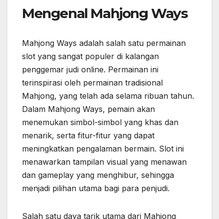
Mengenal Mahjong Ways
Mahjong Ways adalah salah satu permainan
slot yang sangat populer di kalangan
penggemar judi online. Permainan ini
terinspirasi oleh permainan tradisional
Mahjong, yang telah ada selama ribuan tahun.
Dalam Mahjong Ways, pemain akan
menemukan simbol-simbol yang khas dan
menarik, serta fitur-fitur yang dapat
meningkatkan pengalaman bermain. Slot ini
menawarkan tampilan visual yang menawan
dan gameplay yang menghibur, sehingga
menjadi pilihan utama bagi para penjudi.
Salah satu daya tarik utama dari Mahjong