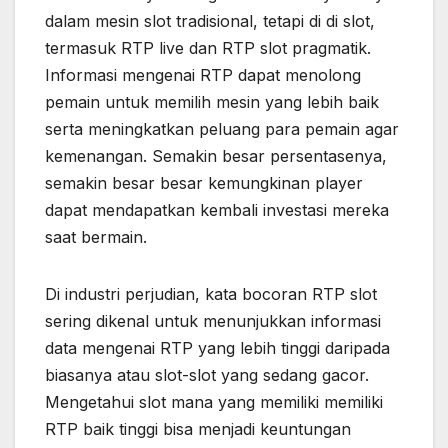
dalam mesin slot tradisional, tetapi di di slot,
termasuk RTP live dan RTP slot pragmatik.
Informasi mengenai RTP dapat menolong
pemain untuk memilih mesin yang lebih baik
serta meningkatkan peluang para pemain agar
kemenangan. Semakin besar persentasenya,
semakin besar besar kemungkinan player
dapat mendapatkan kembali investasi mereka
saat bermain.
Di industri perjudian, kata bocoran RTP slot
sering dikenal untuk menunjukkan informasi
data mengenai RTP yang lebih tinggi daripada
biasanya atau slot-slot yang sedang gacor.
Mengetahui slot mana yang memiliki memiliki
RTP baik tinggi bisa menjadi keuntungan