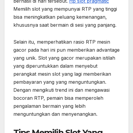
berhasil di hari tersebut.
rtp slot pragmatic
Memilih slot yang mempunyai RTP yang tinggi
bisa meningkatkan peluang kemenangan,
khususnya saat bermain di sesi yang panjang.
Selain itu, memperhatikan rasio RTP mesin
gacor pada hari ini pun memberikan advantage
yang unik. Slot yang gacor merupakan istilah
yang diperuntukkan dalam menyebut
perangkat mesin slot yang lagi memberikan
pembayaran yang yang menguntungkan.
Dengan mengikuti trend ini dan mengawasi
bocoran RTP, pemain bisa memperoleh
pengalaman bermain yang lebih
menguntungkan dan menyenangkan.
Tips Memilih Slot Yang