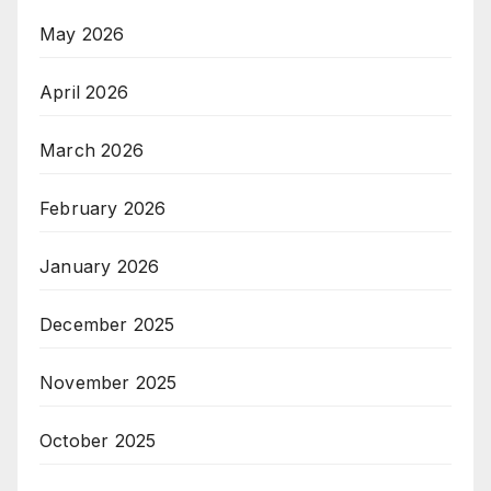
May 2026
April 2026
March 2026
February 2026
January 2026
December 2025
November 2025
October 2025