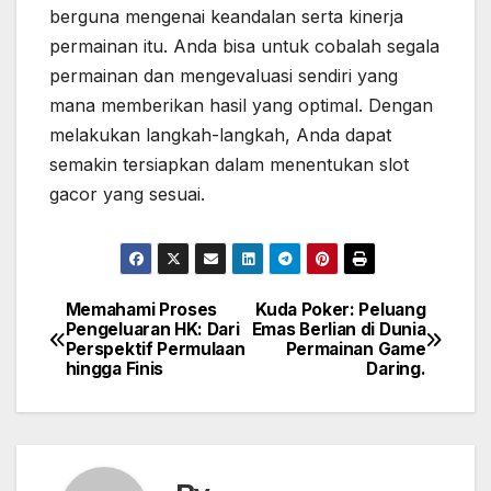
berguna mengenai keandalan serta kinerja
permainan itu. Anda bisa untuk cobalah segala
permainan dan mengevaluasi sendiri yang
mana memberikan hasil yang optimal. Dengan
melakukan langkah-langkah, Anda dapat
semakin tersiapkan dalam menentukan slot
gacor yang sesuai.
Memahami Proses
Kuda Poker: Peluang
Post
Pengeluaran HK: Dari
Emas Berlian di Dunia
Perspektif Permulaan
Permainan Game
navigation
hingga Finis
Daring.