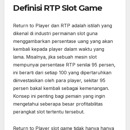
Definisi RTP Slot Game
Return to Player dan RTP adalah istilah yang
dikenal di industri permainan slot guna
menggambarkan persentase uang yang akan
kembali kepada player dalam waktu yang
lama. Misalnya, jika sebuah mesin slot
mempunyai persentase RTP senilai 95 persen,
ini berarti dari setiap 100 yang dipertaruhkan
diinvestasikan oleh para player, sekitar 95
persen bakal kembali sebagai kemenangan.
Konsep ini penting bagi pemain yang ingin
mengetahui seberapa besar profitabilitas
perangkat slot tertentu tersebut.
Return to Player slot game tidak hanya hanya