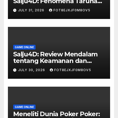
Salju4D: Fenomena Taruhan
Digital
JULY 31, 2026
FOT8EJXJF0M8OV5
GAME ONLINE
Salju4D: Review Mendalam
tentang Keamanan dan
Keandalan Situs
JULY 30, 2026
FOT8EJXJF0M8OV5
GAME ONLINE
Meneliti Dunia Poker Poker: