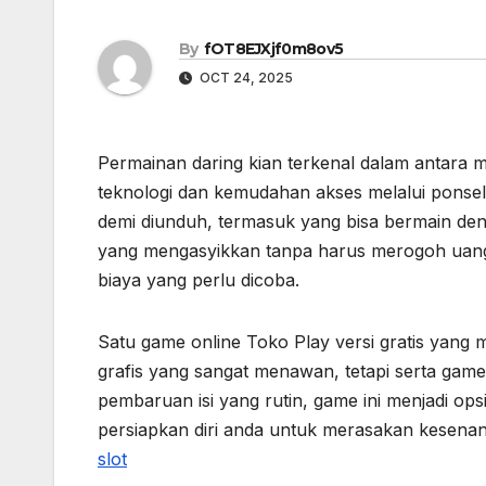
By
fOT8EJXjf0m8ov5
OCT 24, 2025
Permainan daring kian terkenal dalam antar
teknologi dan kemudahan akses melalui ponsel 
demi diunduh, termasuk yang bisa bermain de
yang mengasyikkan tanpa harus merogoh uang, 
biaya yang perlu dicoba.
Satu game online Toko Play versi gratis yang 
grafis yang sangat menawan, tetapi serta gam
pembaruan isi yang rutin, game ini menjadi ops
persiapkan diri anda untuk merasakan kesenan
slot