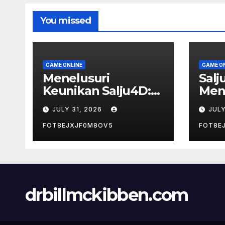
You missed
GAME ONLINE
GAME O
Menelusuri
Salj
Keunikan Salju4D:
Men
Fenomena Taruhan
Kea
JULY 31, 2026
JULY
Digital
Kean
FOT8EJXJF0M8OV5
FOT8E
drbillmckibben.com