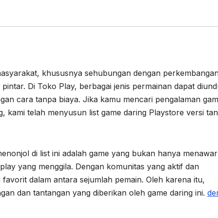
a masyarakat, khususnya sehubungan dengan perkembanga
pintar. Di Toko Play, berbagai jenis permainan dapat diun
ngan cara tanpa biaya. Jika kamu mencari pengalaman gam
kami telah menyusun list game daring Playstore versi ta
menonjol di list ini adalah game yang bukan hanya menawa
eplay yang menggila. Dengan komunitas yang aktif dan
i favorit dalam antara sejumlah pemain. Oleh karena itu,
gan dan tantangan yang diberikan oleh game daring ini.
de