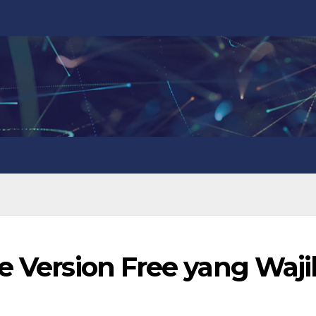
e Version Free yang Waji