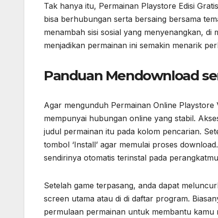
Tak hanya itu, Permainan Playstore Edisi Grati
bisa berhubungan serta bersaing bersama tema
menambah sisi sosial yang menyenangkan, di 
menjadikan permainan ini semakin menarik per
Panduan Mendownload se
Agar mengunduh Permainan Online Playstore V
mempunyai hubungan online yang stabil. Akses
judul permainan itu pada kolom pencarian. Se
tombol ‘Install’ agar memulai proses downloa
sendirinya otomatis terinstal pada perangkatmu
Setelah game terpasang, anda dapat meluncurka
screen utama atau di di daftar program. Biasa
permulaan permainan untuk membantu kamu 