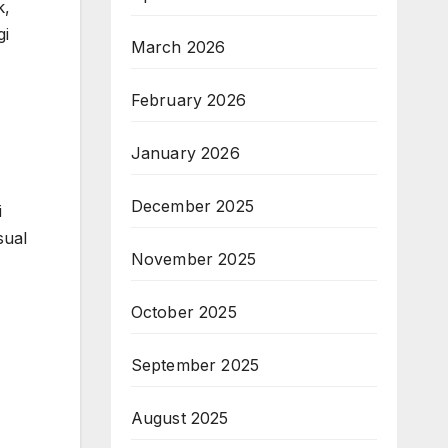
k,
gi
March 2026
February 2026
January 2026
December 2025
i
sual
November 2025
October 2025
September 2025
August 2025