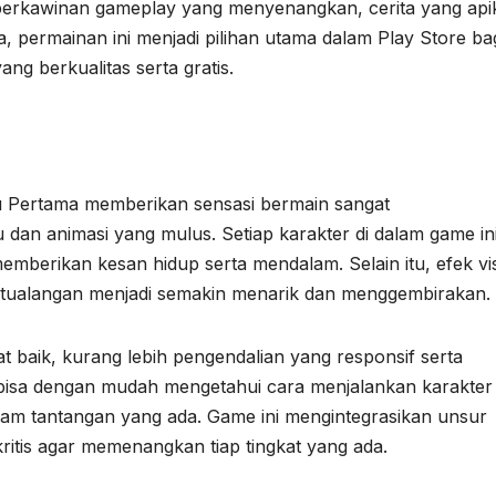
perkawinan gameplay yang menyenangkan, cerita yang api
 permainan ini menjadi pilihan utama dalam Play Store ba
ng berkualitas serta gratis.
tu Pertama memberikan sensasi bermain sangat
an animasi yang mulus. Setiap karakter di dalam game in
 memberikan kesan hidup serta mendalam. Selain itu, efek vi
tualangan menjadi semakin menarik dan menggembirakan.
 baik, kurang lebih pengendalian yang responsif serta
bisa dengan mudah mengetahui cara menjalankan karakter
gam tantangan yang ada. Game ini mengintegrasikan unsur
ritis agar memenangkan tiap tingkat yang ada.