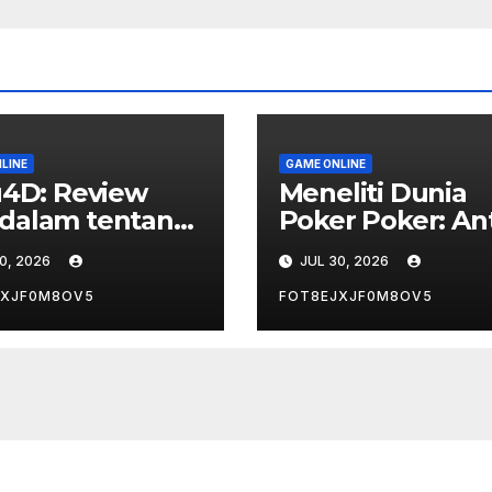
LINE
GAME ONLINE
u4D: Review
Meneliti Dunia
dalam tentang
Poker Poker: An
manan dan
Hobi Profesi
0, 2026
JUL 30, 2026
dalan Situs
JXJF0M8OV5
FOT8EJXJF0M8OV5