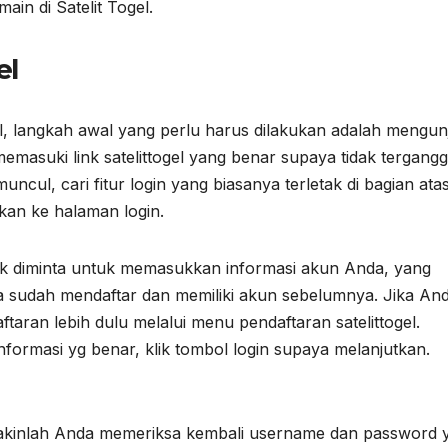
in di Satelit Togel.
el
el, langkah awal yang perlu harus dilakukan adalah mengun
memasuki link satelittogel yang benar supaya tidak tergang
ncul, cari fitur login yang biasanya terletak di bagian ata
kan ke halaman login.
k diminta untuk memasukkan informasi akun Anda, yang
 sudah mendaftar dan memiliki akun sebelumnya. Jika An
ftaran lebih dulu melalui menu pendaftaran satelittogel.
formasi yg benar, klik tombol login supaya melanjutkan.
 yakinlah Anda memeriksa kembali username dan password 