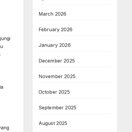
March 2026
February 2026
jungi
January 2026
gu
s
December 2025
November 2025
da
October 2025
September 2025
August 2025
yang