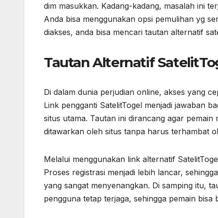
dim masukkan. Kadang-kadang, masalah ini terj
Anda bisa menggunakan opsi pemulihan yg sering
diakses, anda bisa mencari tautan alternatif sa
Tautan Alternatif SatelitTo
Di dalam dunia perjudian online, akses yang ce
Link pengganti SatelitTogel menjadi jawaban 
situs utama. Tautan ini dirancang agar pemain
ditawarkan oleh situs tanpa harus terhambat o
Melalui menggunakan link alternatif SatelitTog
Proses registrasi menjadi lebih lancar, sehi
yang sangat menyenangkan. Di samping itu, taut
pengguna tetap terjaga, sehingga pemain bisa