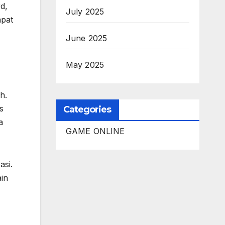
d,
July 2025
apat
June 2025
May 2025
h.
s
Categories
a
GAME ONLINE
asi.
ain