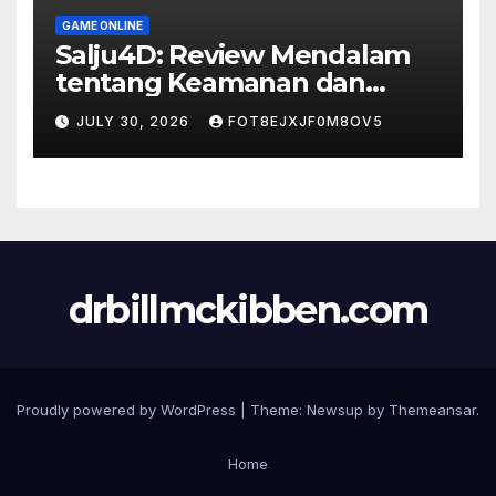
GAME ONLINE
Salju4D: Review Mendalam
tentang Keamanan dan
Keandalan Situs
JULY 30, 2026
FOT8EJXJF0M8OV5
drbillmckibben.com
Proudly powered by WordPress
|
Theme:
Newsup
by
Themeansar
.
Home