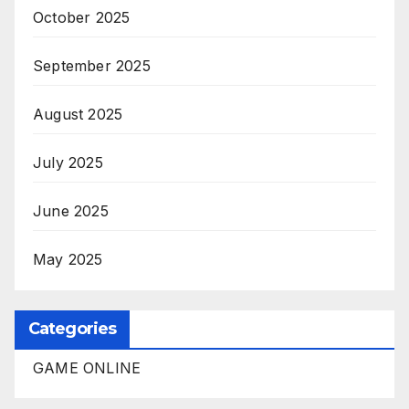
October 2025
September 2025
August 2025
July 2025
June 2025
May 2025
Categories
GAME ONLINE