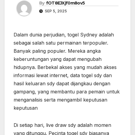
By
fOT8EJXjf0m8ov5
SEP 5, 2025
Dalam dunia perjudian, togel Sydney adalah
sebagai salah satu permainan terpopuler.
Banyak paling populer. Mereka angka
keberuntungan yang dapat mengubah
hidupnya. Berbekal akses yang mudah akses
informasi lewat internet, data togel sdy dan
hasil keluaran sdy dapat dijangkau dengan
gampang, yang membantu para pemain untuk
menganalisis serta mengambil keputusan
keputusan
Di setiap hari, live draw sdy adalah momen
yang ditunggu. Pecinta togel sdy biasanya