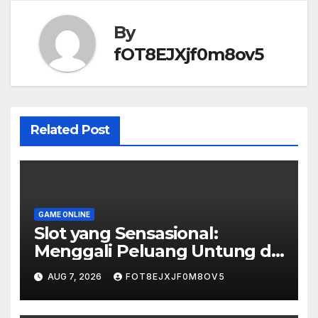
By
fOT8EJXjf0m8ov5
Related Post
GAME ONLINE
Slot yang Sensasional:
Menggali Peluang Untung di
Permainan Deposit 5k
AUG 7, 2026
FOT8EJXJF0M8OV5