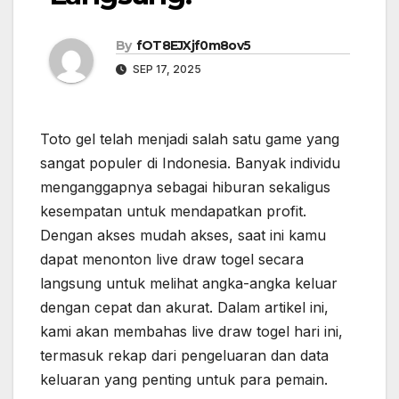
By
fOT8EJXjf0m8ov5
SEP 17, 2025
Toto gel telah menjadi salah satu game yang
sangat populer di Indonesia. Banyak individu
menganggapnya sebagai hiburan sekaligus
kesempatan untuk mendapatkan profit.
Dengan akses mudah akses, saat ini kamu
dapat menonton live draw togel secara
langsung untuk melihat angka-angka keluar
dengan cepat dan akurat. Dalam artikel ini,
kami akan membahas live draw togel hari ini,
termasuk rekap dari pengeluaran dan data
keluaran yang penting untuk para pemain.