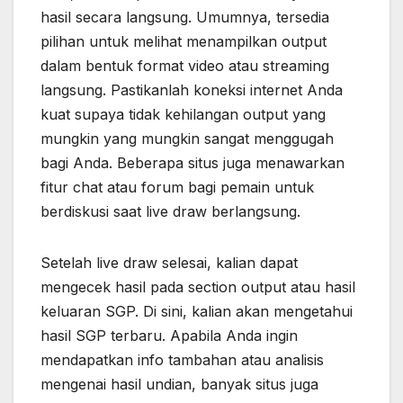
hasil secara langsung. Umumnya, tersedia
pilihan untuk melihat menampilkan output
dalam bentuk format video atau streaming
langsung. Pastikanlah koneksi internet Anda
kuat supaya tidak kehilangan output yang
mungkin yang mungkin sangat menggugah
bagi Anda. Beberapa situs juga menawarkan
fitur chat atau forum bagi pemain untuk
berdiskusi saat live draw berlangsung.
Setelah live draw selesai, kalian dapat
mengecek hasil pada section output atau hasil
keluaran SGP. Di sini, kalian akan mengetahui
hasil SGP terbaru. Apabila Anda ingin
mendapatkan info tambahan atau analisis
mengenai hasil undian, banyak situs juga