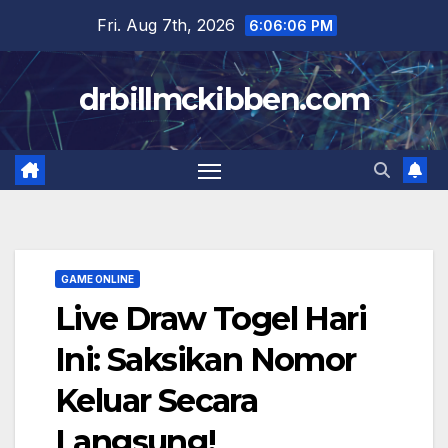
Skip
Fri. Aug 7th, 2026
6:06:06 PM
to
content
drbillmckibben.com
GAME ONLINE
Live Draw Togel Hari
Ini: Saksikan Nomor
Keluar Secara
Langsung!