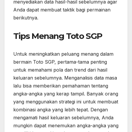
menyediakan data hasil-hasil sebelumnya agar
Anda dapat membuat taktik bagi permainan
berikutnya.
Tips Menang Toto SGP
Untuk meningkatkan peluang menang dalam
bermain Toto SGP, pertama-tama penting
untuk memahami pola dan trend dari hasil
keluaran sebelumnya. Menganalisis data masa
lalu bisa memberikan pemahaman tentang
angka-angka yang kerap tampil. Banyak orang
yang menggunakan strategi ini untuk membuat
kombinasi angka yang lebih tepat. Dengan
mengamati hasil keluaran sebelumnya, Anda
mungkin dapat menemukan angka-angka yang