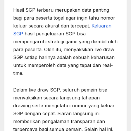
Hasil SGP terbaru merupakan data penting
bagi para peserta togel agar ingin tahu nomor
keluar secara akurat dan tercepat.
Keluaran
SGP
hasil pengeluaran SGP bisa
mempengaruhi strategi game yang diambil oleh
para peserta. Oleh itu, menyaksikan live draw
SGP setiap harinya adalah sebuah keharusan
untuk memperoleh data yang tepat dan real-
time.
Dalam live draw SGP, seluruh pemain bisa
menyaksikan secara langsung tahapan
drawing serta mengetahui nomor yang keluar
SGP dengan cepat. Siaran langsung ini
memberikan pengalaman transparan dan
terpercaya bagi semua pemain. Selain hal ini,