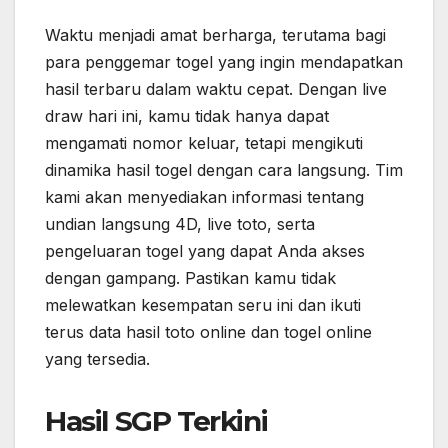
Waktu menjadi amat berharga, terutama bagi
para penggemar togel yang ingin mendapatkan
hasil terbaru dalam waktu cepat. Dengan live
draw hari ini, kamu tidak hanya dapat
mengamati nomor keluar, tetapi mengikuti
dinamika hasil togel dengan cara langsung. Tim
kami akan menyediakan informasi tentang
undian langsung 4D, live toto, serta
pengeluaran togel yang dapat Anda akses
dengan gampang. Pastikan kamu tidak
melewatkan kesempatan seru ini dan ikuti
terus data hasil toto online dan togel online
yang tersedia.
Hasil SGP Terkini