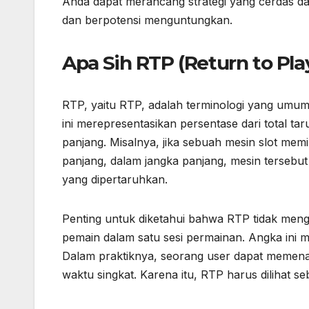
Anda dapat merancang strategi yang cerdas d
dan berpotensi menguntungkan.
Apa Sih RTP (Return to Pl
RTP, yaitu RTP, adalah terminologi yang umum
ini merepresentasikan persentase dari total t
panjang. Misalnya, jika sebuah mesin slot mem
panjang, dalam jangka panjang, mesin tersebut
yang dipertaruhkan.
Penting untuk diketahui bahwa RTP tidak meng
pemain dalam satu sesi permainan. Angka ini m
Dalam praktiknya, seorang user dapat memenan
waktu singkat. Karena itu, RTP harus dilihat 