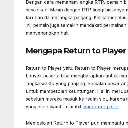
Dengan cara memahami angka RTP, pemain bisa 
dimainkan. Mesin dengan RTP tinggi biasanya
taruhan dalam jangka panjang. Ketika menelusur
ini, pemain juga semakin mendekati permaina
menyenangkan hati.
Mengapa Return to Player 
Return to Player yaitu Return to Player mer
banyak peserta bisa mengharapkan untuk mend
jangka waktu yang panjang. Semakin besar an
untuk memperoleh keuntungan. Hal ini merupak
sebelum mereka masuk ke realm slot, karena i
yang akan diambil diambil.
bocoran rtp slot
Mempelajari Return to Player pun membantu p