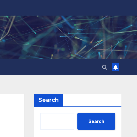
Search
Search