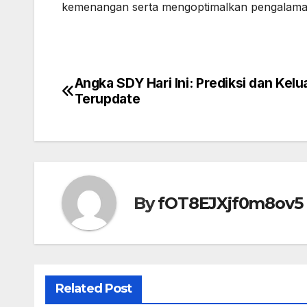
kemenangan serta mengoptimalkan pengalaman 
Angka SDY Hari Ini: Prediksi dan Kelu
Post
Terupdate
navigation
By
fOT8EJXjf0m8ov5
Related Post