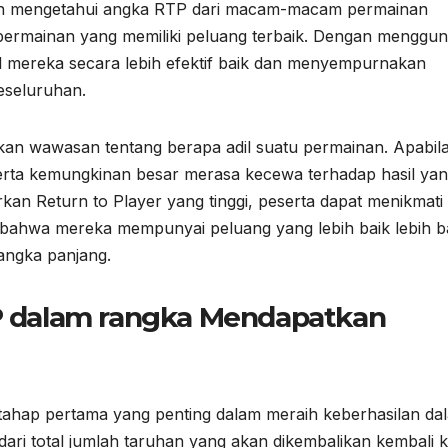
an mengetahui angka RTP dari macam-macam permainan
ermainan yang memiliki peluang terbaik. Dengan menggu
ll mereka secara lebih efektif baik dan menyempurnakan
eseluruhan.
akan wawasan tentang berapa adil suatu permainan. Apabil
erta kemungkinan besar merasa kecewa terhadap hasil yan
an Return to Player yang tinggi, peserta dapat menikmati
 bahwa mereka mempunyai peluang yang lebih baik lebih b
jangka panjang.
 dalam rangka Mendapatkan
 tahap pertama yang penting dalam meraih keberhasilan da
dari total jumlah taruhan yang akan dikembalikan kembali 