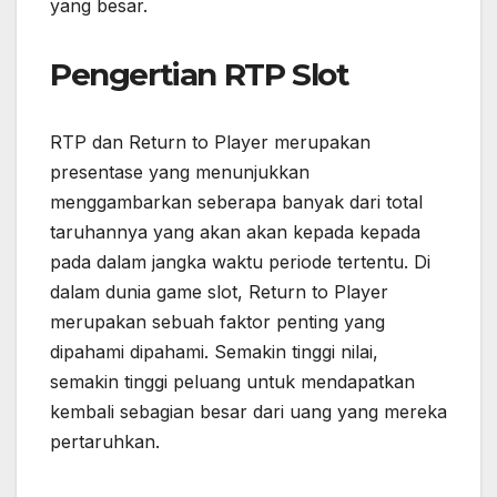
yang besar.
Pengertian RTP Slot
RTP dan Return to Player merupakan
presentase yang menunjukkan
menggambarkan seberapa banyak dari total
taruhannya yang akan akan kepada kepada
pada dalam jangka waktu periode tertentu. Di
dalam dunia game slot, Return to Player
merupakan sebuah faktor penting yang
dipahami dipahami. Semakin tinggi nilai,
semakin tinggi peluang untuk mendapatkan
kembali sebagian besar dari uang yang mereka
pertaruhkan.