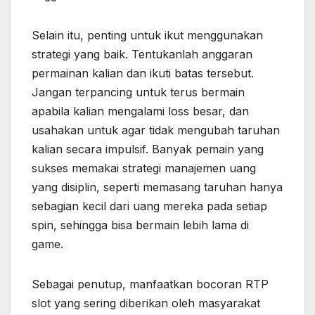
Selain itu, penting untuk ikut menggunakan
strategi yang baik. Tentukanlah anggaran
permainan kalian dan ikuti batas tersebut.
Jangan terpancing untuk terus bermain
apabila kalian mengalami loss besar, dan
usahakan untuk agar tidak mengubah taruhan
kalian secara impulsif. Banyak pemain yang
sukses memakai strategi manajemen uang
yang disiplin, seperti memasang taruhan hanya
sebagian kecil dari uang mereka pada setiap
spin, sehingga bisa bermain lebih lama di
game.
Sebagai penutup, manfaatkan bocoran RTP
slot yang sering diberikan oleh masyarakat