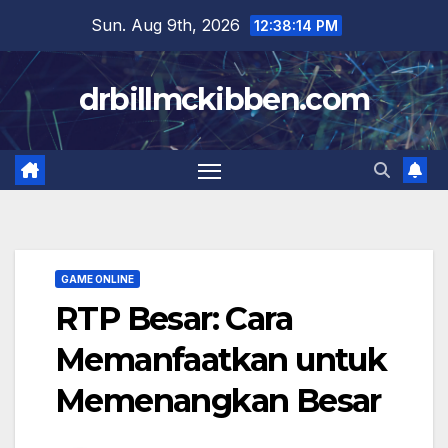
Skip
Sun. Aug 9th, 2026
12:38:15 PM
to
content
drbillmckibben.com
GAME ONLINE
RTP Besar: Cara
Memanfaatkan untuk
Memenangkan Besar