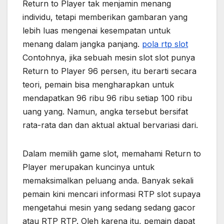
Return to Player tak menjamin menang
individu, tetapi memberikan gambaran yang
lebih luas mengenai kesempatan untuk
menang dalam jangka panjang.
pola rtp slot
Contohnya, jika sebuah mesin slot slot punya
Return to Player 96 persen, itu berarti secara
teori, pemain bisa mengharapkan untuk
mendapatkan 96 ribu 96 ribu setiap 100 ribu
uang yang. Namun, angka tersebut bersifat
rata-rata dan dan aktual aktual bervariasi dari.
Dalam memilih game slot, memahami Return to
Player merupakan kuncinya untuk
memaksimalkan peluang anda. Banyak sekali
pemain kini mencari informasi RTP slot supaya
mengetahui mesin yang sedang sedang gacor
atau RTP RTP. Oleh karena itu, pemain dapat