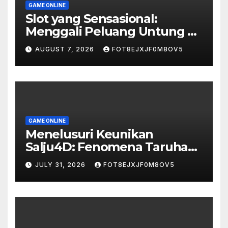
GAME ONLINE
Slot yang Sensasional:
Menggali Peluang Untung di
Permainan Deposit 5k
AUGUST 7, 2026
FOT8EJXJF0M8OV5
GAME ONLINE
Menelusuri Keunikan
Salju4D: Fenomena Taruhan
Digital
JULY 31, 2026
FOT8EJXJF0M8OV5