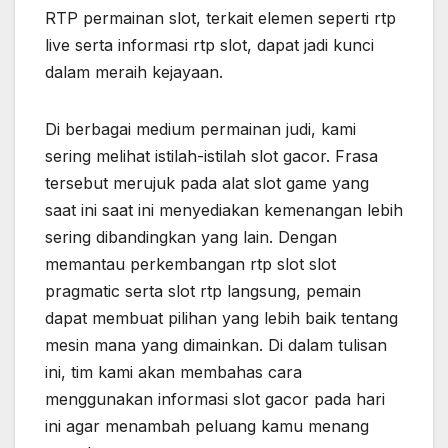
RTP permainan slot, terkait elemen seperti rtp
live serta informasi rtp slot, dapat jadi kunci
dalam meraih kejayaan.
Di berbagai medium permainan judi, kami
sering melihat istilah-istilah slot gacor. Frasa
tersebut merujuk pada alat slot game yang
saat ini saat ini menyediakan kemenangan lebih
sering dibandingkan yang lain. Dengan
memantau perkembangan rtp slot slot
pragmatic serta slot rtp langsung, pemain
dapat membuat pilihan yang lebih baik tentang
mesin mana yang dimainkan. Di dalam tulisan
ini, tim kami akan membahas cara
menggunakan informasi slot gacor pada hari
ini agar menambah peluang kamu menang