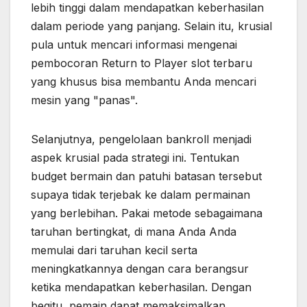
lebih tinggi dalam mendapatkan keberhasilan
dalam periode yang panjang. Selain itu, krusial
pula untuk mencari informasi mengenai
pembocoran Return to Player slot terbaru
yang khusus bisa membantu Anda mencari
mesin yang "panas".
Selanjutnya, pengelolaan bankroll menjadi
aspek krusial pada strategi ini. Tentukan
budget bermain dan patuhi batasan tersebut
supaya tidak terjebak ke dalam permainan
yang berlebihan. Pakai metode sebagaimana
taruhan bertingkat, di mana Anda Anda
memulai dari taruhan kecil serta
meningkatkannya dengan cara berangsur
ketika mendapatkan keberhasilan. Dengan
begitu, pemain dapat memaksimalkan