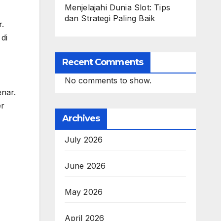
Menjelajahi Dunia Slot: Tips
dan Strategi Paling Baik
.
di
Recent Comments
No comments to show.
nar.
er
Archives
July 2026
June 2026
May 2026
April 2026