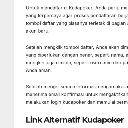
Untuk mendaftar di Kudapoker, Anda perlu me
yang terpercaya agar proses pendaftaran ber
tombol daftar yang biasanya terletak di bagian
akun baru.
Setelah mengklik tombol daftar, Anda akan dimi
yang diperlukan dengan benar, seperti nama, 
mungkin juga diminta, seperti username dan 
Anda aman.
Setelah mengisi semua informasi dengan akurat,
menerima email konfirmasi untuk mengaktifkan
melakukan login kudapoker dan memulai perm
Link Alternatif Kudapoker