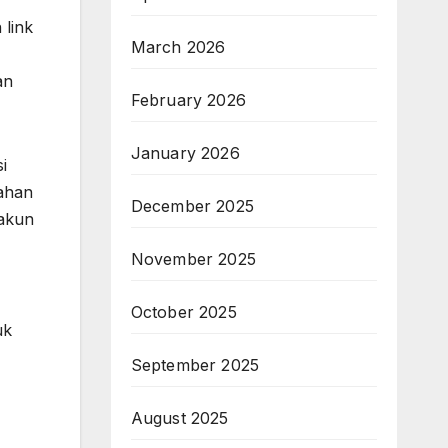
 link
March 2026
an
February 2026
January 2026
i
bahan
December 2025
 akun
November 2025
October 2025
uk
September 2025
August 2025