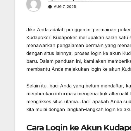
AUG 7, 2025
Jika Anda adalah penggemar permainan poker o
Kudapoker. Kudapoker merupakan salah satu si
menawarkan pengalaman bermain yang menar
dengan situs lainnya, proses login ke akun K
baru. Dalam panduan ini, kami akan memberika
membantu Anda melakukan login ke akun Kud
Selain itu, bagi Anda yang belum mendaftar, k
memberikan informasi mengenai link alternati
mengakses situs utama. Jadi, apakah Anda sud
kita mulai dengan langkah-langkah login ke a
Cara Login ke Akun Kudap