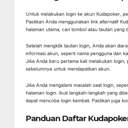
Untuk melakukan login ke akun Kudapoker, pe
Pastikan Anda menggunakan link alternatif Kuda
halaman utama, cari tombol atau tautan yang b
Setelah mengklik tautan login, Anda akan di
informasi akun, seperti nama pengguna dan ka
Jika Anda baru pertama kali melakukan login,
sebelumnya untuk mendapatkan akun.
Jika Anda mengalami masalah saat login, sepert
halaman login. Ikuti langkah-langkah yang dibe
dapat mencoba login kembali. Pastikan juga kone
Panduan Daftar Kudapoke