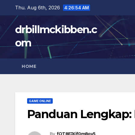
Skip
Thu. Aug 6th, 2026
4:26:55 AM
to
content
drbillmckibben.c
om
HOME
GAME ONLINE
Panduan Lengkap: 
By
fOT8EJXjf0m8ov5