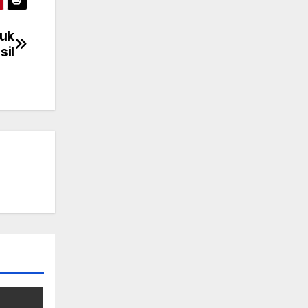
tuk
sil