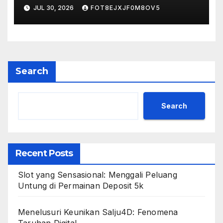
Keandalan Situs
JUL 30, 2026
FOT8EJXJF0M8OV5
Search
Search
Recent Posts
Slot yang Sensasional: Menggali Peluang
Untung di Permainan Deposit 5k
Menelusuri Keunikan Salju4D: Fenomena