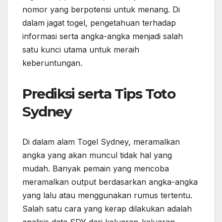
nomor yang berpotensi untuk menang. Di
dalam jagat togel, pengetahuan terhadap
informasi serta angka-angka menjadi salah
satu kunci utama untuk meraih
keberuntungan.
Prediksi serta Tips Toto
Sydney
Di dalam alam Togel Sydney, meramalkan
angka yang akan muncul tidak hal yang
mudah. Banyak pemain yang mencoba
meramalkan output berdasarkan angka-angka
yang lalu atau menggunakan rumus tertentu.
Salah satu cara yang kerap dilakukan adalah