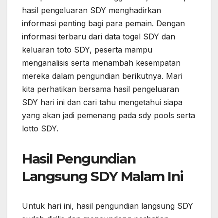
hasil pengeluaran SDY menghadirkan
informasi penting bagi para pemain. Dengan
informasi terbaru dari data togel SDY dan
keluaran toto SDY, peserta mampu
menganalisis serta menambah kesempatan
mereka dalam pengundian berikutnya. Mari
kita perhatikan bersama hasil pengeluaran
SDY hari ini dan cari tahu mengetahui siapa
yang akan jadi pemenang pada sdy pools serta
lotto SDY.
Hasil Pengundian
Langsung SDY Malam Ini
Untuk hari ini, hasil pengundian langsung SDY