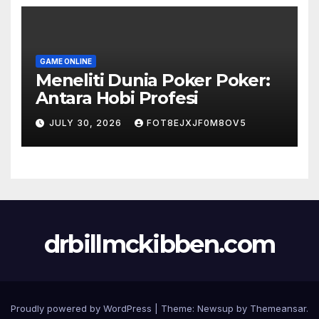
GAME ONLINE
Meneliti Dunia Poker Poker:
Antara Hobi Profesi
JULY 30, 2026
FOT8EJXJF0M8OV5
drbillmckibben.com
Proudly powered by WordPress
|
Theme:
Newsup
by
Themeansar
.