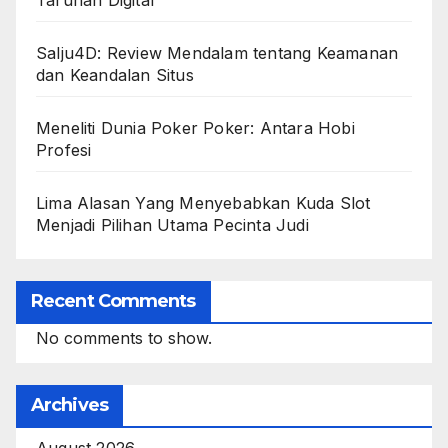
Taruhan Digital
Salju4D: Review Mendalam tentang Keamanan
dan Keandalan Situs
Meneliti Dunia Poker Poker: Antara Hobi
Profesi
Lima Alasan Yang Menyebabkan Kuda Slot
Menjadi Pilihan Utama Pecinta Judi
Recent Comments
No comments to show.
Archives
August 2026