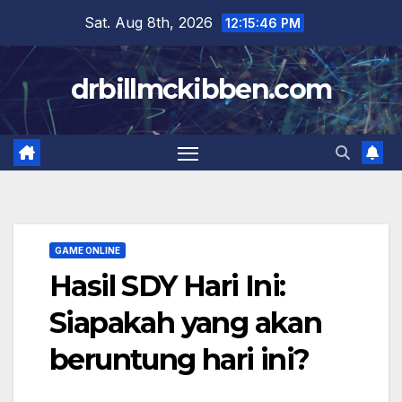
Skip
Sat. Aug 8th, 2026
12:15:46 PM
to
content
drbillmckibben.com
GAME ONLINE
Hasil SDY Hari Ini:
Siapakah yang akan
beruntung hari ini?