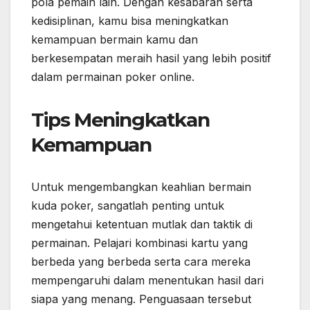
pola pemain lain. Dengan kesabaran serta
kedisiplinan, kamu bisa meningkatkan
kemampuan bermain kamu dan
berkesempatan meraih hasil yang lebih positif
dalam permainan poker online.
Tips Meningkatkan
Kemampuan
Untuk mengembangkan keahlian bermain
kuda poker, sangatlah penting untuk
mengetahui ketentuan mutlak dan taktik di
permainan. Pelajari kombinasi kartu yang
berbeda yang berbeda serta cara mereka
mempengaruhi dalam menentukan hasil dari
siapa yang menang. Penguasaan tersebut