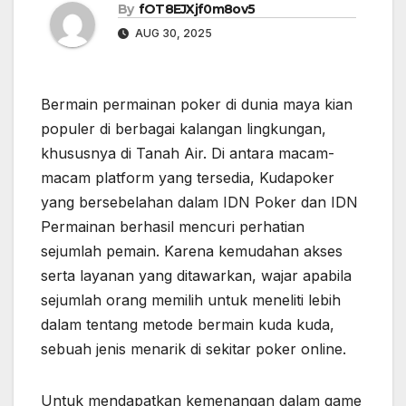
By
fOT8EJXjf0m8ov5
AUG 30, 2025
Bermain permainan poker di dunia maya kian
populer di berbagai kalangan lingkungan,
khususnya di Tanah Air. Di antara macam-
macam platform yang tersedia, Kudapoker
yang bersebelahan dalam IDN Poker dan IDN
Permainan berhasil mencuri perhatian
sejumlah pemain. Karena kemudahan akses
serta layanan yang ditawarkan, wajar apabila
sejumlah orang memilih untuk meneliti lebih
dalam tentang metode bermain kuda kuda,
sebuah jenis menarik di sekitar poker online.
Untuk mendapatkan kemenangan dalam game