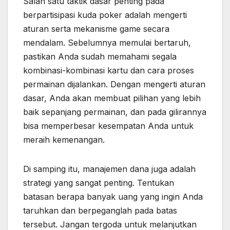
Salah satu taktik dasar penting pada
berpartisipasi kuda poker adalah mengerti
aturan serta mekanisme game secara
mendalam. Sebelumnya memulai bertaruh,
pastikan Anda sudah memahami segala
kombinasi-kombinasi kartu dan cara proses
permainan dijalankan. Dengan mengerti aturan
dasar, Anda akan membuat pilihan yang lebih
baik sepanjang permainan, dan pada gilirannya
bisa memperbesar kesempatan Anda untuk
meraih kemenangan.
Di samping itu, manajemen dana juga adalah
strategi yang sangat penting. Tentukan
batasan berapa banyak uang yang ingin Anda
taruhkan dan berpeganglah pada batas
tersebut. Jangan tergoda untuk melanjutkan