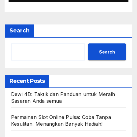
Search
Search
Recent Posts
Dewi 4D: Taktik dan Panduan untuk Meraih
Sasaran Anda semua
Permainan Slot Online Pulsa: Coba Tanpa
Kesulitan, Menangkan Banyak Hadiah!