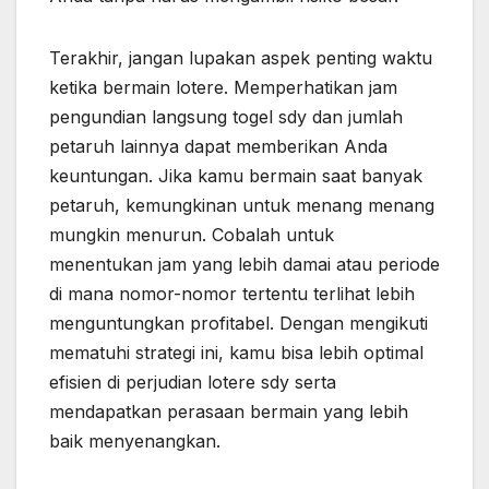
Terakhir, jangan lupakan aspek penting waktu
ketika bermain lotere. Memperhatikan jam
pengundian langsung togel sdy dan jumlah
petaruh lainnya dapat memberikan Anda
keuntungan. Jika kamu bermain saat banyak
petaruh, kemungkinan untuk menang menang
mungkin menurun. Cobalah untuk
menentukan jam yang lebih damai atau periode
di mana nomor-nomor tertentu terlihat lebih
menguntungkan profitabel. Dengan mengikuti
mematuhi strategi ini, kamu bisa lebih optimal
efisien di perjudian lotere sdy serta
mendapatkan perasaan bermain yang lebih
baik menyenangkan.