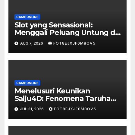
GAME ONLINE
Slot yang Sensasional:
Menggali Peluang Untung di
Permainan Deposit 5k
AUG 7, 2026
FOT8EJXJF0M8OV5
GAME ONLINE
Menelusuri Keunikan
Salju4D: Fenomena Taruhan
Digital
JUL 31, 2026
FOT8EJXJF0M8OV5