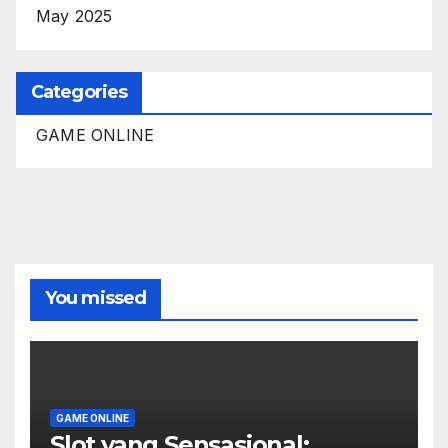
May 2025
Categories
GAME ONLINE
You missed
GAME ONLINE
Slot yang Sensasional: