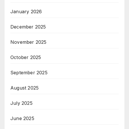
January 2026
December 2025
November 2025
October 2025
September 2025
August 2025
July 2025
June 2025