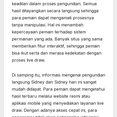
keadilan dalam proses pengundian. Semua
hasil ditayangkan secara langsung sehingga
para pemain dapat mengamati prosesnya
tanpa manipulasi. Hal ini menambah
kepercayaan pemain terhadap sistem
permainan yang ada. Banyak situs yang sama
memberikan fitur interaktif, sehingga pemain
bisa ikut serta dan merasa kedekatan dengan
proses live draw.
Di samping itu, informasi mengenai pengundian
langsung Sidney dan Sidney hari ini sangat
mudah didapat. Para pemain dapat mengetahui
hasil terbaru melalui website resmi atau
aplikasi mobile yang menyediakan layanan live
draw. Dengan adanya akses cepat ini, para