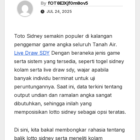
By
fOT8EJXjf0m8ov5
JUL 24, 2025
Toto Sidney semakin populer di kalangan
penggemar game angka seluruh Tanah Air.
Live Draw SDY
Dengan beraneka jenis game
serta sistem yang tersedia, seperti togel sidney
kolam serta live draw sdy, wajar apabila
banyak individu berminat untuk uji
peruntungannya. Saat ini, data terkini tentang
output undian dan ramalan angka sangat
dibutuhkan, sehingga inilah yang
memposisikan lotto sidney sebagai opsi teratas.
Di sini, kita bakal membongkar rahasia tentang
balik lotto sidney serta meneliti kolam