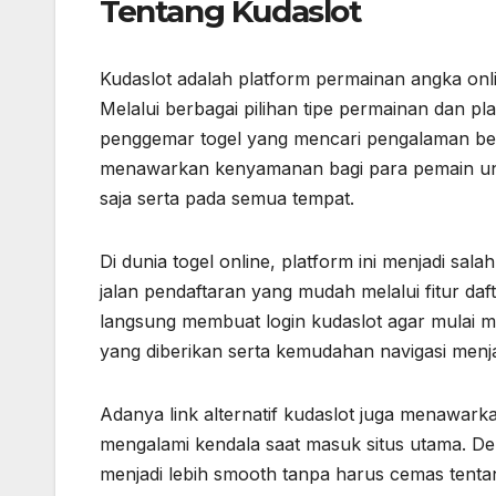
Tentang Kudaslot
Kudaslot adalah platform permainan angka onlin
Melalui berbagai pilihan tipe permainan dan p
penggemar togel yang mencari pengalaman ber
menawarkan kenyamanan bagi para pemain unt
saja serta pada semua tempat.
Di dunia togel online, platform ini menjadi sala
jalan pendaftaran yang mudah melalui fitur da
langsung membuat login kudaslot agar mulai m
yang diberikan serta kemudahan navigasi menj
Adanya link alternatif kudaslot juga menawar
mengalami kendala saat masuk situs utama. Den
menjadi lebih smooth tanpa harus cemas tenta