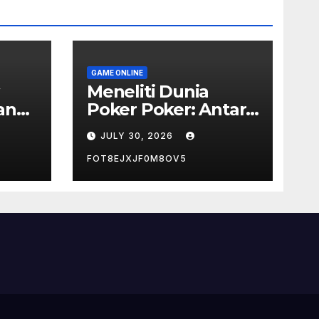
GAME ONLINE
Meneliti Dunia
ang
Poker Poker: Antara
Hobi Profesi
JULY 30, 2026
FOT8EJXJF0M8OV5