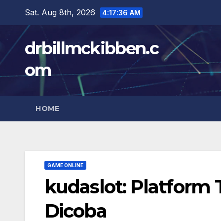
Skip
Sat. Aug 8th, 2026
4:17:37 AM
to
content
drbillmckibben.c
om
HOME
GAME ONLINE
kudaslot: Platform 
Dicoba