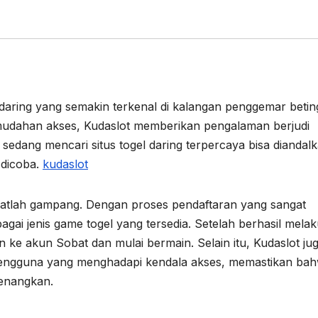
daring yang semakin terkenal di kalangan penggemar beting
emudahan akses, Kudaslot memberikan pengalaman berjudi
 sedang mencari situs togel daring terpercaya bisa diandalk
 dicoba.
kudaslot
gatlah gampang. Dengan proses pendaftaran yang sangat
gai jenis game togel yang tersedia. Setelah berhasil mela
in ke akun Sobat dan mulai bermain. Selain itu, Kudaslot ju
 pengguna yang menghadapi kendala akses, memastikan ba
yenangkan.