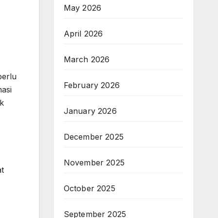
May 2026
April 2026
March 2026
perlu
February 2026
masi
k
January 2026
December 2025
November 2025
t
October 2025
September 2025