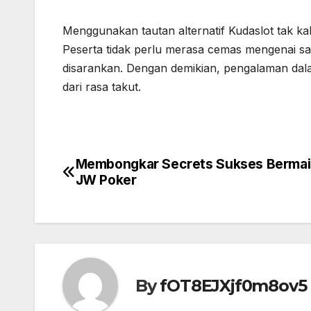
Menggunakan tautan alternatif Kudaslot tak 
Peserta tidak perlu merasa cemas mengenai saf
disarankan. Dengan demikian, pengalaman dala
dari rasa takut.
Membongkar Secrets Sukses Bermai
Post
JW Poker
navigation
By
fOT8EJXjf0m8ov5