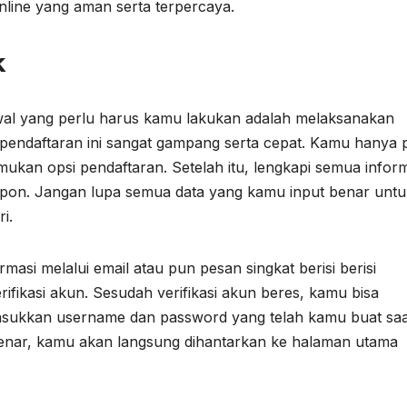
nline yang aman serta terpercaya.
k
awal yang perlu harus kamu lakukan adalah melaksanakan
pendaftaran ini sangat gampang serta cepat. Kamu hanya 
mukan opsi pendaftaran. Setelah itu, lengkapi semua infor
lepon. Jangan lupa semua data yang kamu input benar untu
i.
asi melalui email atau pun pesan singkat berisi berisi
ifikasi akun. Sesudah verifikasi akun beres, kamu bisa
masukkan username dan password yang telah kamu buat saa
benar, kamu akan langsung dihantarkan ke halaman utama