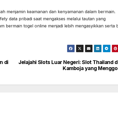
kalah menjamin keamanan dan kenyamanan dalam bermain.
ety data pribadi saat mengakses melalui tautan yang
m bermain togel online menjadi lebih mengasyikkan serta 
n di
Jelajahi Slots Luar Negeri: Slot Thailand 
Kamboja yang Menggo