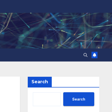
Search
Search