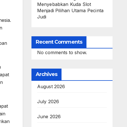
Menyebabkan Kuda Slot
Menjadi Pilihan Utama Pecinta
Judi
nesia.
an
Recent Comments
pan
No comments to show.
n
Archives
dapat
an
August 2026
July 2026
apat
ain
June 2026
rikan