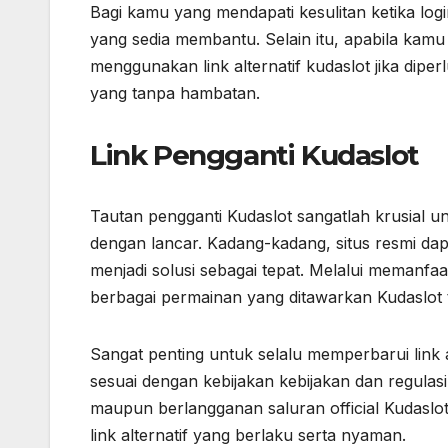
Bagi kamu yang mendapati kesulitan ketika logi
yang sedia membantu. Selain itu, apabila kam
menggunakan link alternatif kudaslot jika dip
yang tanpa hambatan.
Link Pengganti Kudaslot
Tautan pengganti Kudaslot sangatlah krusial u
dengan lancar. Kadang-kadang, situs resmi dapa
menjadi solusi sebagai tepat. Melalui memanfa
berbagai permainan yang ditawarkan Kudaslot
Sangat penting untuk selalu memperbarui link al
sesuai dengan kebijakan kebijakan dan regulas
maupun berlangganan saluran official Kudaslot
link alternatif yang berlaku serta nyaman.