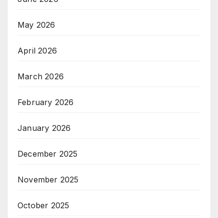
May 2026
April 2026
March 2026
February 2026
January 2026
December 2025
November 2025
October 2025