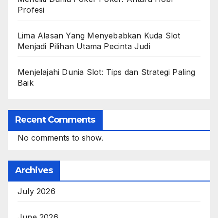
Profesi
Lima Alasan Yang Menyebabkan Kuda Slot
Menjadi Pilihan Utama Pecinta Judi
Menjelajahi Dunia Slot: Tips dan Strategi Paling
Baik
Recent Comments
No comments to show.
Archives
July 2026
June 2026