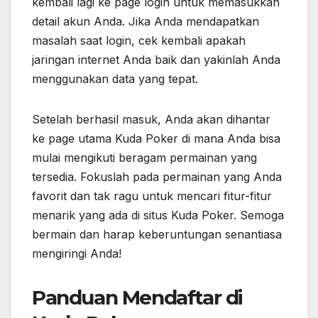
kembali lagi ke page login untuk memasukkan
detail akun Anda. Jika Anda mendapatkan
masalah saat login, cek kembali apakah
jaringan internet Anda baik dan yakinlah Anda
menggunakan data yang tepat.
Setelah berhasil masuk, Anda akan dihantar
ke page utama Kuda Poker di mana Anda bisa
mulai mengikuti beragam permainan yang
tersedia. Fokuslah pada permainan yang Anda
favorit dan tak ragu untuk mencari fitur-fitur
menarik yang ada di situs Kuda Poker. Semoga
bermain dan harap keberuntungan senantiasa
mengiringi Anda!
Panduan Mendaftar di