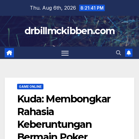
Skip
Thu. Aug 6th, 2026
8:21:41 PM
to
content
drbillmckibben.com
GAME ONLINE
Kuda: Membongkar
Rahasia
Keberuntungan
Bermain Poker