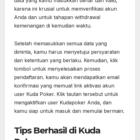
data yang kamu masukkan benar dan valid,
karena ini krusial untuk memverifikasi akun
Anda dan untuk tahapan withdrawal
kemenangan di kemudian waktu.
Setelah memasukkan semua data yang
diminta, kamu harus menyetujui persyaratan
dan ketentuan yang berlaku. Kemudian, klik
tombol untuk menyelesaikan proses
pendaftaran. kamu akan mendapatkan email
konfirmasi yang memuat link aktivasi akun
user Kuda Poker. Klik tautan tersebut untuk
mengaktifkan user Kudapoker Anda, dan
kamu siap untuk masuk dan memulai bermain.
Tips Berhasil di Kuda