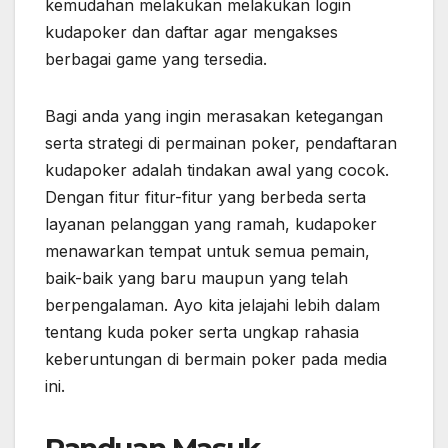
kemudahan melakukan melakukan login
kudapoker dan daftar agar mengakses
berbagai game yang tersedia.
Bagi anda yang ingin merasakan ketegangan
serta strategi di permainan poker, pendaftaran
kudapoker adalah tindakan awal yang cocok.
Dengan fitur fitur-fitur yang berbeda serta
layanan pelanggan yang ramah, kudapoker
menawarkan tempat untuk semua pemain,
baik-baik yang baru maupun yang telah
berpengalaman. Ayo kita jelajahi lebih dalam
tentang kuda poker serta ungkap rahasia
keberuntungan di bermain poker pada media
ini.