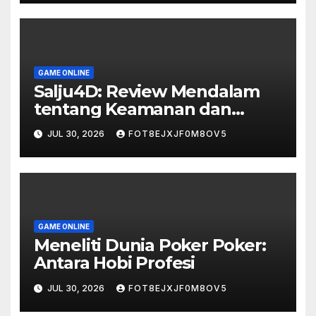
GAME ONLINE
Salju4D: Review Mendalam
tentang Keamanan dan
Keandalan Situs
JUL 30, 2026
FOT8EJXJF0M8OV5
GAME ONLINE
Meneliti Dunia Poker Poker:
Antara Hobi Profesi
JUL 30, 2026
FOT8EJXJF0M8OV5