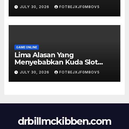
JULY 30, 2026
FOT8EJXJF0M8OV5
GAME ONLINE
Lima Alasan Yang
Menyebabkan Kuda Slot
Menjadi Pilihan Utama
JULY 30, 2026
FOT8EJXJF0M8OV5
Pecinta Judi
drbillmckibben.com