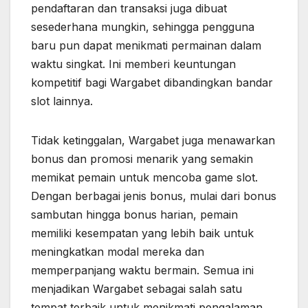
pendaftaran dan transaksi juga dibuat
sesederhana mungkin, sehingga pengguna
baru pun dapat menikmati permainan dalam
waktu singkat. Ini memberi keuntungan
kompetitif bagi Wargabet dibandingkan bandar
slot lainnya.
Tidak ketinggalan, Wargabet juga menawarkan
bonus dan promosi menarik yang semakin
memikat pemain untuk mencoba game slot.
Dengan berbagai jenis bonus, mulai dari bonus
sambutan hingga bonus harian, pemain
memiliki kesempatan yang lebih baik untuk
meningkatkan modal mereka dan
memperpanjang waktu bermain. Semua ini
menjadikan Wargabet sebagai salah satu
tempat terbaik untuk menikmati pengalaman