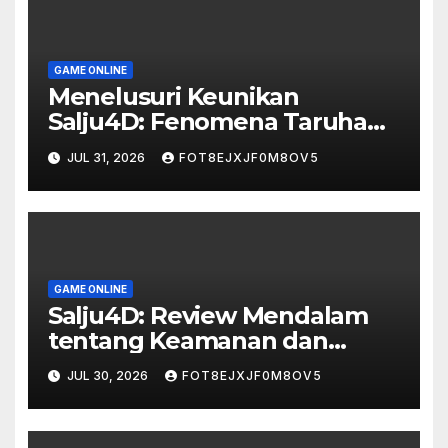
GAME ONLINE
Menelusuri Keunikan
Salju4D: Fenomena Taruhan
Digital
JUL 31, 2026
FOT8EJXJF0M8OV5
GAME ONLINE
Salju4D: Review Mendalam
tentang Keamanan dan
Keandalan Situs
JUL 30, 2026
FOT8EJXJF0M8OV5