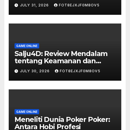
Digital
JULY 31, 2026
FOT8EJXJF0M8OV5
GAME ONLINE
Salju4D: Review Mendalam
tentang Keamanan dan
Keandalan Situs
JULY 30, 2026
FOT8EJXJF0M8OV5
GAME ONLINE
Meneliti Dunia Poker Poker:
Antara Hobi Profesi