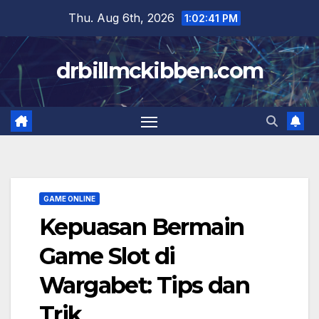
Skip
Thu. Aug 6th, 2026
1:02:42 PM
to
content
drbillmckibben.com
GAME ONLINE
Kepuasan Bermain
Game Slot di
Wargabet: Tips dan
Trik