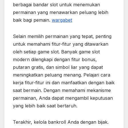
berbagai bandar slot untuk menemukan
permainan yang menawarkan peluang lebih
baik bagi pemain.
wargabet
Selain memilih permainan yang tepat, penting
untuk memahami fitur-fitur yang ditawarkan
oleh setiap game slot. Banyak game slot
modern dilengkapi dengan fitur bonus,
putaran gratis, dan simbol liar yang dapat
meningkatkan peluang menang. Pelajari cara
kerja fitur-fitur ini dan manfaatkan dengan baik
saat bermain. Dengan memahami mekanisme
permainan, Anda dapat mengambil keputusan
yang lebih baik saat bertaruh.
Terakhir, kelola bankroll Anda dengan bijak.