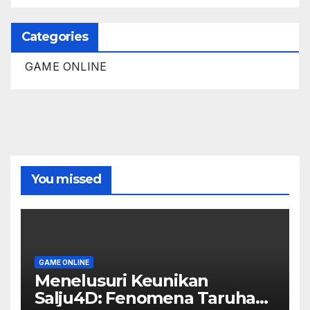
Categories
GAME ONLINE
You missed
GAME ONLINE
Menelusuri Keunikan
Salju4D: Fenomena Taruhan