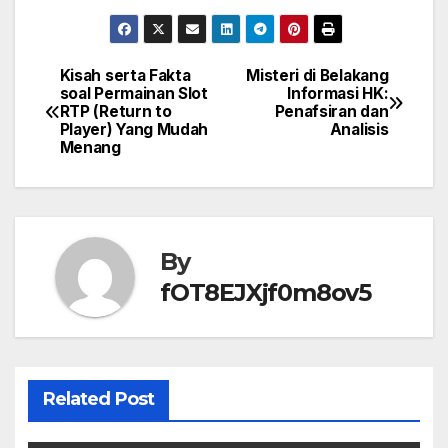
Kisah serta Fakta
Misteri di Belakang
Post
soal Permainan Slot
Informasi HK:
RTP (Return to
Penafsiran dan
navigation
Player) Yang Mudah
Analisis
Menang
By
fOT8EJXjf0m8ov5
Related Post