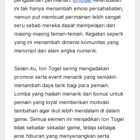
pengalaman permainan.
iontogel
Keterlibatan
ini tak hanya menambah emosi persahabatan,
namun put membuat permainan lebih sangat
seru sebab mereka dapat mempelajari dari
masing-masing teman-teman. Kegiatan seperti
yang ini menambah dimensi komunitas yang
menonjol dari alam angka numerik.
Selain itu, Ion Togel sering mengadakan
promosi serta event menarik yang semakin
menambah daya tarik bagi para pemain.
Lomba yang hadiah menarik dan bonus untuk
pemain yang loyal memberikan motivasi
tambahan agar ikut lebih mendalam di dalam
game. Semua elemen ini menjadikan Ion Togel
tidak sekadar sekadar game, tetapi sebagai
jenis hiburan yang menyenangkan serta