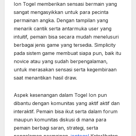
Ion Togel memberikan sensasi bermain yang
sangat mengasyikkan untuk para pecinta
permainan angka. Dengan tampilan yang
menarik cantik serta antarmuka user yang
intuitif, pemain bisa secara mudah menelusuri
berbagai jenis game yang tersedia. Simplicity
pada sistem game membuat siapa pun, baik itu
novice atau yang sudah berpengalaman,
untuk merasakan sensasi serta kegembiraan
saat menantikan hasil draw.
Aspek kesenangan dalam Togel Ion pun
dibantu dengan komunitas yang aktif aktif dan
interaktif. Pemain bisa ikut serta dalam forum
maupun komunitas diskusi di mana para
pemain berbagi saran, strategi, serta