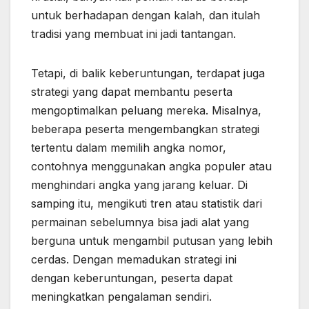
untuk berhadapan dengan kalah, dan itulah
tradisi yang membuat ini jadi tantangan.
Tetapi, di balik keberuntungan, terdapat juga
strategi yang dapat membantu peserta
mengoptimalkan peluang mereka. Misalnya,
beberapa peserta mengembangkan strategi
tertentu dalam memilih angka nomor,
contohnya menggunakan angka populer atau
menghindari angka yang jarang keluar. Di
samping itu, mengikuti tren atau statistik dari
permainan sebelumnya bisa jadi alat yang
berguna untuk mengambil putusan yang lebih
cerdas. Dengan memadukan strategi ini
dengan keberuntungan, peserta dapat
meningkatkan pengalaman sendiri.