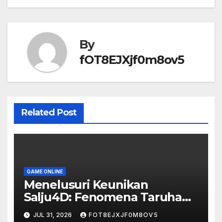
By
fOT8EJXjf0m8ov5
Related Post
GAME ONLINE
Menelusuri Keunikan
Salju4D: Fenomena Taruhan
Digital
JUL 31, 2026
FOT8EJXJF0M8OV5