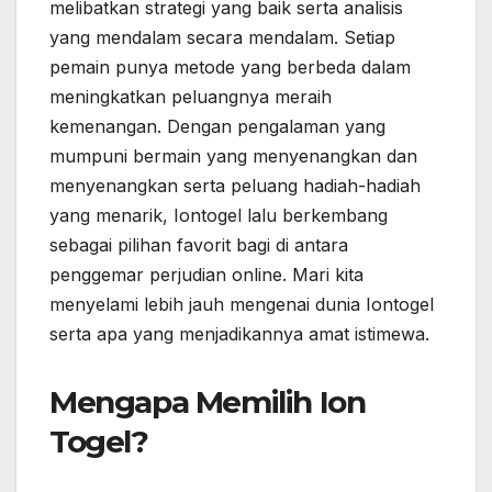
melibatkan strategi yang baik serta analisis
yang mendalam secara mendalam. Setiap
pemain punya metode yang berbeda dalam
meningkatkan peluangnya meraih
kemenangan. Dengan pengalaman yang
mumpuni bermain yang menyenangkan dan
menyenangkan serta peluang hadiah-hadiah
yang menarik, Iontogel lalu berkembang
sebagai pilihan favorit bagi di antara
penggemar perjudian online. Mari kita
menyelami lebih jauh mengenai dunia Iontogel
serta apa yang menjadikannya amat istimewa.
Mengapa Memilih Ion
Togel?