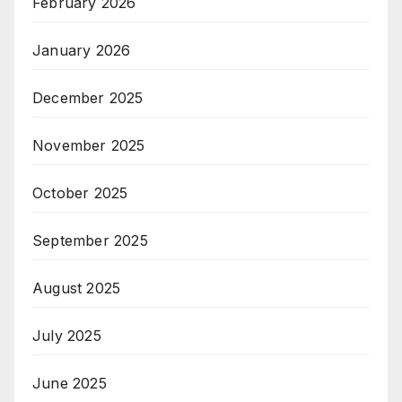
February 2026
January 2026
December 2025
November 2025
October 2025
September 2025
August 2025
July 2025
June 2025