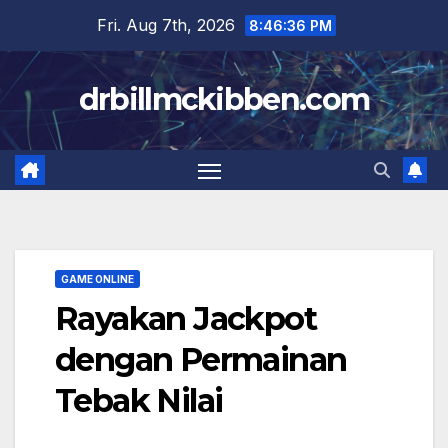
Skip
Fri. Aug 7th, 2026
8:46:37 PM
to
content
drbillmckibben.com
GAME ONLINE
Rayakan Jackpot
dengan Permainan
Tebak Nilai